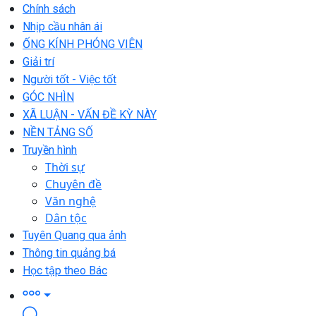
Chính sách
Nhịp cầu nhân ái
ỐNG KÍNH PHÓNG VIÊN
Giải trí
Người tốt - Việc tốt
GÓC NHÌN
XÃ LUẬN - VẤN ĐỀ KỲ NÀY
NỀN TẢNG SỐ
Truyền hình
Thời sự
Chuyên đề
Văn nghệ
Dân tộc
Tuyên Quang qua ảnh
Thông tin quảng bá
Học tập theo Bác