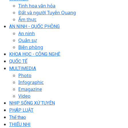
Tinh hoa văn hóa
Đất và người Tuyên Quang
Ẩm thực
AN NINH - QUỐC PHÒNG
An ninh
Quân sự
Biên phòng
KHOA HỌC - CÔNG NGHỆ
QUỐC TẾ
MULTIMEDIA
Photo
Infographic
Emagazine
Video
NHỊP SỐNG XỨ TUYÊN
PHÁP LUẬT
Thể thao
THIẾU NHI