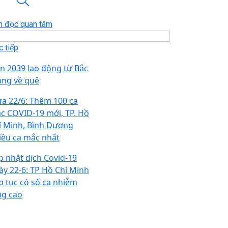
n đọc quan tâm
 tiếp
n 2039 lao động từ Bắc
ang về quê
ưa 22/6: Thêm 100 ca
c COVID-19 mới, TP. Hồ
í Minh, Bình Dương
iều ca mắc nhất
p nhật dịch Covid-19
ày 22-6: TP Hồ Chí Minh
ếp tục có số ca nhiễm
ng cao