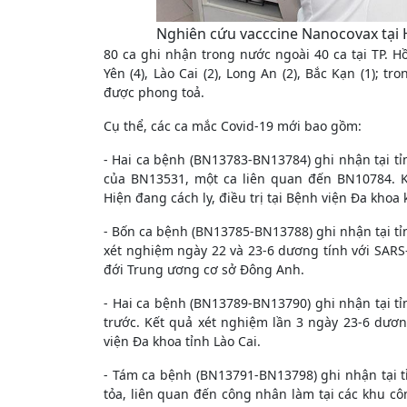
Nghiên cứu vacccine Nanocovax tại 
80 ca ghi nhận trong nước ngoài 40 ca tại TP. Ho
Yên (4), Lào Cai (2), Long An (2), Bắc Kạn (1); tr
được phong toả.
Cụ thể, các ca mắc Covid-19 mới bao gồm:
- Hai ca bệnh (BN13783-BN13784) ghi nhận tại tỉnh L
của BN13531, một ca liên quan đến BN10784. Kế
Hiện đang cách ly, điều trị tại Bệnh viện Đa kh
- Bốn ca bệnh (BN13785-BN13788) ghi nhận tại tỉnh Hư
xét nghiệm ngày 22 và 23-6 dương tính với SARS-Co
đới Trung ương cơ sở Đông Anh.
- Hai ca bệnh (BN13789-BN13790) ghi nhận tại tỉnh 
trước. Kết quả xét nghiệm lần 3 ngày 23-6 dưo
viện Đa khoa tỉnh Lào Cai.
- Tám ca bệnh (BN13791-BN13798) ghi nhận tại tỉn
tỏa, liên quan đến công nhân làm tại các khu co