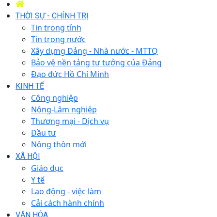
THỜI SỰ - CHÍNH TRỊ
Tin trong tỉnh
Tin trong nước
Xây dựng Đảng - Nhà nước - MTTQ
Bảo vệ nền tảng tư tưởng của Đảng
Đạo đức Hồ Chí Minh
KINH TẾ
Công nghiệp
Nông-Lâm nghiệp
Thương mại - Dịch vụ
Đầu tư
Nông thôn mới
XÃ HỘI
Giáo dục
Y tế
Lao động - việc làm
Cải cách hành chính
VĂN HÓA