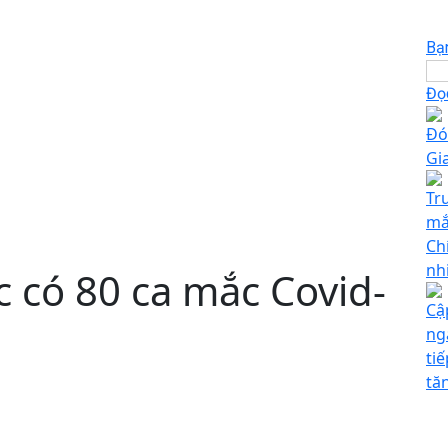
Bạ
Đọc
Đó
Gi
Tr
mắ
Ch
nh
c có 80 ca mắc Covid-
Cậ
ng
ti
tă