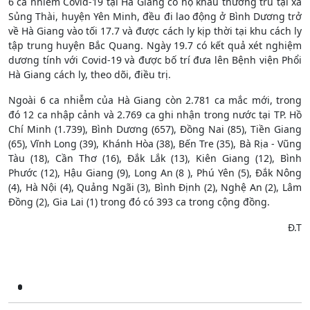
6 ca nhiễm Covid-19 tại Hà Giang có hộ khẩu thường trú tại xã
Sủng Thài, huyện Yên Minh, đều đi lao động ở Bình Dương trở
về Hà Giang vào tối 17.7 và được cách ly kịp thời tại khu cách ly
tập trung huyện Bắc Quang. Ngày 19.7 có kết quả xét nghiệm
dương tính với Covid-19 và được bố trí đưa lên Bệnh viện Phổi
Hà Giang cách ly, theo dõi, điều trị.
Ngoài 6 ca nhiễm của Hà Giang còn 2.781 ca mắc mới, trong
đó 12 ca nhập cảnh và 2.769 ca ghi nhận trong nước tại TP. Hồ
Chí Minh (1.739), Bình Dương (657), Đồng Nai (85), Tiền Giang
(65), Vĩnh Long (39), Khánh Hòa (38), Bến Tre (35), Bà Rịa - Vũng
Tàu (18), Cần Thơ (16), Đắk Lắk (13), Kiên Giang (12), Bình
Phước (12), Hậu Giang (9), Long An (8 ), Phú Yên (5), Đắk Nông
(4), Hà Nội (4), Quảng Ngãi (3), Bình Định (2), Nghệ An (2), Lâm
Đồng (2), Gia Lai (1) trong đó có 393 ca trong cộng đồng.
Đ.T