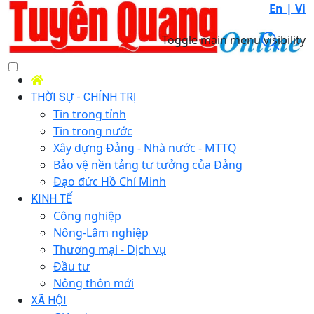
En |
Vi
Toggle main menu visibility
THỜI SỰ - CHÍNH TRỊ
Tin trong tỉnh
Tin trong nước
Xây dựng Đảng - Nhà nước - MTTQ
Bảo vệ nền tảng tư tưởng của Đảng
Đạo đức Hồ Chí Minh
KINH TẾ
Công nghiệp
Nông-Lâm nghiệp
Thương mại - Dịch vụ
Đầu tư
Nông thôn mới
XÃ HỘI