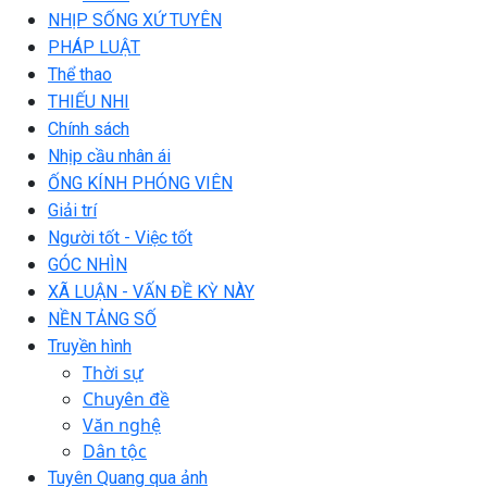
NHỊP SỐNG XỨ TUYÊN
PHÁP LUẬT
Thể thao
THIẾU NHI
Chính sách
Nhịp cầu nhân ái
ỐNG KÍNH PHÓNG VIÊN
Giải trí
Người tốt - Việc tốt
GÓC NHÌN
XÃ LUẬN - VẤN ĐỀ KỲ NÀY
NỀN TẢNG SỐ
Truyền hình
Thời sự
Chuyên đề
Văn nghệ
Dân tộc
Tuyên Quang qua ảnh