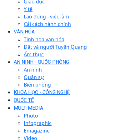
Giáo dục
Y tế
Lao động - việc làm
Cải cách hành chính
VĂN HÓA
Tinh hoa văn hóa
Đất và người Tuyên Quang
Ẩm thực
AN NINH - QUỐC PHÒNG
An ninh
Quân sự
Biên phòng
KHOA HỌC - CÔNG NGHỆ
QUỐC TẾ
MULTIMEDIA
Photo
Infographic
Emagazine
Video