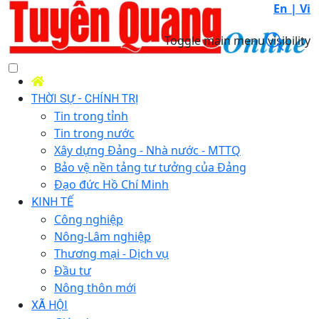
En |
Vi
Toggle main menu visibility
THỜI SỰ - CHÍNH TRỊ
Tin trong tỉnh
Tin trong nước
Xây dựng Đảng - Nhà nước - MTTQ
Bảo vệ nền tảng tư tưởng của Đảng
Đạo đức Hồ Chí Minh
KINH TẾ
Công nghiệp
Nông-Lâm nghiệp
Thương mại - Dịch vụ
Đầu tư
Nông thôn mới
XÃ HỘI