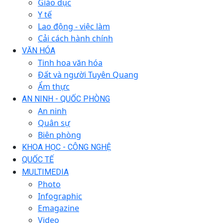
Giáo dục
Y tế
Lao động - việc làm
Cải cách hành chính
VĂN HÓA
Tinh hoa văn hóa
Đất và người Tuyên Quang
Ẩm thực
AN NINH - QUỐC PHÒNG
An ninh
Quân sự
Biên phòng
KHOA HỌC - CÔNG NGHỆ
QUỐC TẾ
MULTIMEDIA
Photo
Infographic
Emagazine
Video