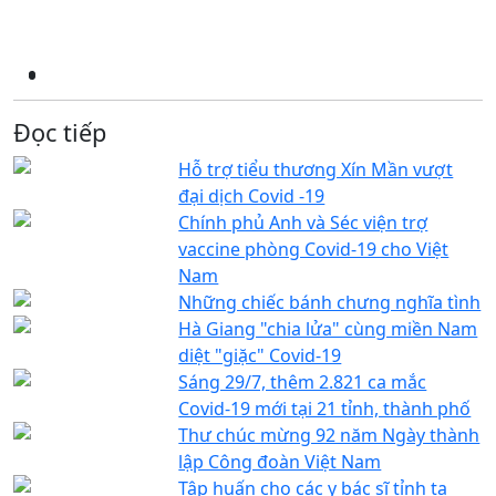
Đọc tiếp
Hỗ trợ tiểu thương Xín Mần vượt
đại dịch Covid -19
Chính phủ Anh và Séc viện trợ
vaccine phòng Covid-19 cho Việt
Nam
Những chiếc bánh chưng nghĩa tình
Hà Giang "chia lửa" cùng miền Nam
diệt "giặc" Covid-19
Sáng 29/7, thêm 2.821 ca mắc
Covid-19 mới tại 21 tỉnh, thành phố
Thư chúc mừng 92 năm Ngày thành
lập Công đoàn Việt Nam
Tập huấn cho các y bác sĩ tỉnh ta