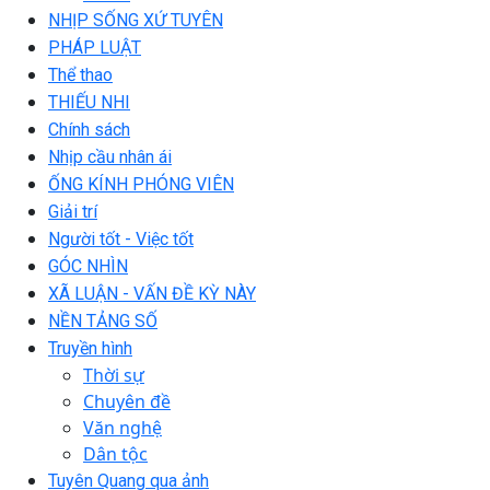
NHỊP SỐNG XỨ TUYÊN
PHÁP LUẬT
Thể thao
THIẾU NHI
Chính sách
Nhịp cầu nhân ái
ỐNG KÍNH PHÓNG VIÊN
Giải trí
Người tốt - Việc tốt
GÓC NHÌN
XÃ LUẬN - VẤN ĐỀ KỲ NÀY
NỀN TẢNG SỐ
Truyền hình
Thời sự
Chuyên đề
Văn nghệ
Dân tộc
Tuyên Quang qua ảnh