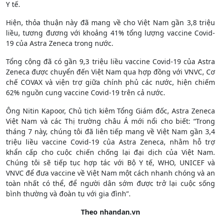
Y tế.
Hiện, thỏa thuận này đã mang về cho Việt Nam gần 3,8 triệu
liều, tương đương với khoảng 41% tổng lượng vaccine Covid-
19 của Astra Zeneca trong nước.
Tổng cộng đã có gần 9,3 triệu liều vaccine Covid-19 của Astra
Zeneca được chuyển đến Việt Nam qua hợp đồng với VNVC, Cơ
chế COVAX và viện trợ giữa chính phủ các nước, hiện chiếm
62% nguồn cung vaccine Covid-19 trên cả nước.
Ông Nitin Kapoor, Chủ tịch kiêm Tổng Giám đốc, Astra Zeneca
Việt Nam và các Thị trường châu Á mới nổi cho biết: “Trong
tháng 7 này, chúng tôi đã liên tiếp mang về Việt Nam gần 3,4
triệu liều vaccine Covid-19 của Astra Zeneca, nhằm hỗ trợ
khẩn cấp cho cuộc chiến chống lại đại dịch của Việt Nam.
Chúng tôi sẽ tiếp tục hợp tác với Bộ Y tế, WHO, UNICEF và
VNVC để đưa vaccine về Việt Nam một cách nhanh chóng và an
toàn nhất có thể, để người dân sớm được trở lại cuộc sống
bình thường và đoàn tụ với gia đình”.
Theo nhandan.vn