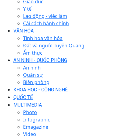
Giáo dục
Y tế
Lao động - việc làm
Cải cách hành chính
VĂN HÓA
Tinh hoa văn hóa
Đất và người Tuyên Quang
Ẩm thực
AN NINH - QUỐC PHÒNG
An ninh
Quân sự
Biên phòng
KHOA HỌC - CÔNG NGHỆ
QUỐC TẾ
MULTIMEDIA
Photo
Infographic
Emagazine
Video