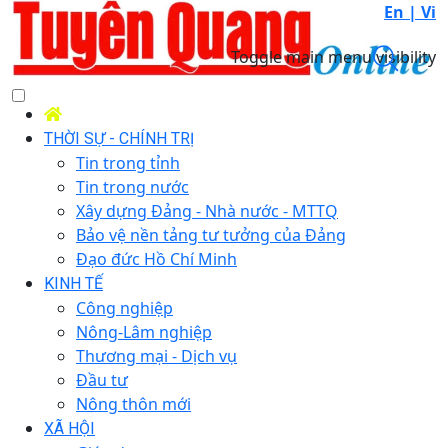
En |
Vi
Toggle main menu visibility
THỜI SỰ - CHÍNH TRỊ
Tin trong tỉnh
Tin trong nước
Xây dựng Đảng - Nhà nước - MTTQ
Bảo vệ nền tảng tư tưởng của Đảng
Đạo đức Hồ Chí Minh
KINH TẾ
Công nghiệp
Nông-Lâm nghiệp
Thương mại - Dịch vụ
Đầu tư
Nông thôn mới
XÃ HỘI