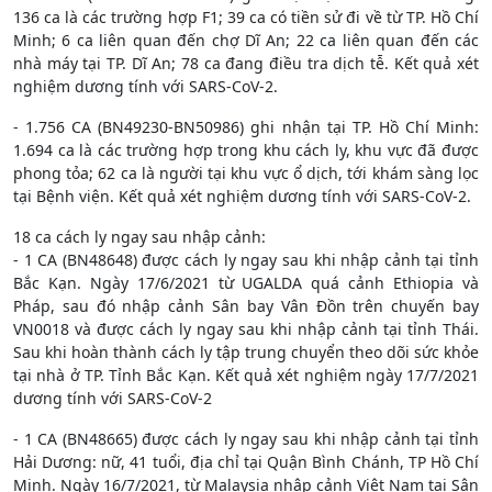
136 ca là các trường hợp F1; 39 ca có tiền sử đi về từ TP. Hồ Chí
Minh; 6 ca liên quan đến chợ Dĩ An; 22 ca liên quan đến các
nhà máy tại TP. Dĩ An; 78 ca đang điều tra dịch tễ. Kết quả xét
nghiệm dương tính với SARS-CoV-2.
- 1.756 CA (BN49230-BN50986) ghi nhận tại TP. Hồ Chí Minh:
1.694 ca là các trường hợp trong khu cách ly, khu vực đã được
phong tỏa; 62 ca là người tại khu vực ổ dịch, tới khám sàng lọc
tại Bệnh viện. Kết quả xét nghiệm dương tính với SARS-CoV-2.
18 ca cách ly ngay sau nhập cảnh:
- 1 CA (BN48648) được cách ly ngay sau khi nhập cảnh tại tỉnh
Bắc Kạn. Ngày 17/6/2021 từ UGALDA quá cảnh Ethiopia và
Pháp, sau đó nhập cảnh Sân bay Vân Đồn trên chuyến bay
VN0018 và được cách ly ngay sau khi nhập cảnh tại tỉnh Thái.
Sau khi hoàn thành cách ly tập trung chuyển theo dõi sức khỏe
tại nhà ở TP. Tỉnh Bắc Kạn. Kết quả xét nghiệm ngày 17/7/2021
dương tính với SARS-CoV-2
- 1 CA (BN48665) được cách ly ngay sau khi nhập cảnh tại tỉnh
Hải Dương: nữ, 41 tuổi, địa chỉ tại Quận Bình Chánh, TP Hồ Chí
Minh. Ngày 16/7/2021, từ Malaysia nhập cảnh Việt Nam tại Sân