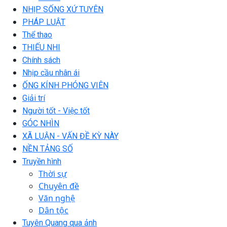
NHỊP SỐNG XỨ TUYÊN
PHÁP LUẬT
Thể thao
THIẾU NHI
Chính sách
Nhịp cầu nhân ái
ỐNG KÍNH PHÓNG VIÊN
Giải trí
Người tốt - Việc tốt
GÓC NHÌN
XÃ LUẬN - VẤN ĐỀ KỲ NÀY
NỀN TẢNG SỐ
Truyền hình
Thời sự
Chuyên đề
Văn nghệ
Dân tộc
Tuyên Quang qua ảnh