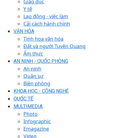
Giáo dục
Y tế
Lao động - việc làm
Cải cách hành chính
VĂN HÓA
Tinh hoa văn hóa
Đất và người Tuyên Quang
Ẩm thực
AN NINH - QUỐC PHÒNG
An ninh
Quân sự
Biên phòng
KHOA HỌC - CÔNG NGHỆ
QUỐC TẾ
MULTIMEDIA
Photo
Infographic
Emagazine
Video