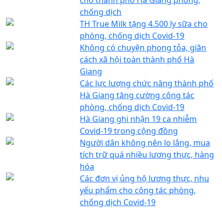
chống dịch
TH True Milk tặng 4.500 ly sữa cho
phòng, chống dịch Covid-19
Không có chuyện phong tỏa, giãn
cách xã hội toàn thành phố Hà
Giang
Các lực lượng chức năng thành phố
Hà Giang tăng cường công tác
phòng, chống dịch Covid-19
Hà Giang ghi nhận 19 ca nhiễm
Covid-19 trong cộng đồng
Người dân không nên lo lắng, mua
tích trữ quá nhiều lương thực, hàng
hóa
Các đơn vị ủng hộ lương thực, nhu
yếu phẩm cho công tác phòng,
chống dịch Covid-19