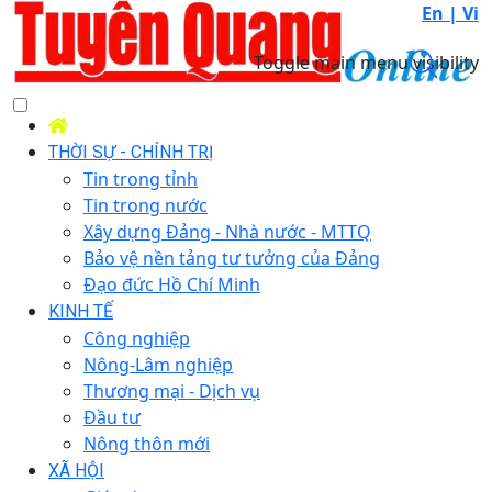
En |
Vi
Toggle main menu visibility
THỜI SỰ - CHÍNH TRỊ
Tin trong tỉnh
Tin trong nước
Xây dựng Đảng - Nhà nước - MTTQ
Bảo vệ nền tảng tư tưởng của Đảng
Đạo đức Hồ Chí Minh
KINH TẾ
Công nghiệp
Nông-Lâm nghiệp
Thương mại - Dịch vụ
Đầu tư
Nông thôn mới
XÃ HỘI