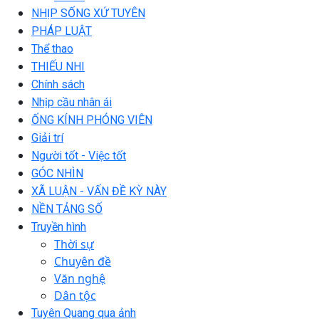
NHỊP SỐNG XỨ TUYÊN
PHÁP LUẬT
Thể thao
THIẾU NHI
Chính sách
Nhịp cầu nhân ái
ỐNG KÍNH PHÓNG VIÊN
Giải trí
Người tốt - Việc tốt
GÓC NHÌN
XÃ LUẬN - VẤN ĐỀ KỲ NÀY
NỀN TẢNG SỐ
Truyền hình
Thời sự
Chuyên đề
Văn nghệ
Dân tộc
Tuyên Quang qua ảnh