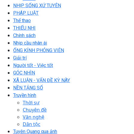
NHỊP SỐNG XỨ TUYÊN
PHÁP LUẬT
Thể thao
THIẾU NHI
Chính sách
Nhịp cầu nhân ái
ỐNG KÍNH PHÓNG VIÊN
Giải trí
Người tốt - Việc tốt
GÓC NHÌN
XÃ LUẬN - VẤN ĐỀ KỲ NÀY
NỀN TẢNG SỐ
Truyền hình
Thời sự
Chuyên đề
Văn nghệ
Dân tộc
Tuyên Quang qua ảnh