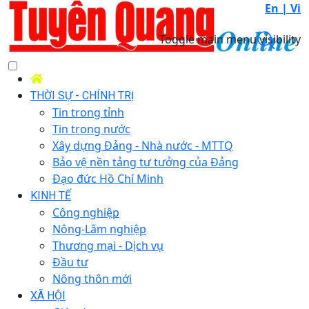
En |
Vi
Toggle main menu visibility
THỜI SỰ - CHÍNH TRỊ
Tin trong tỉnh
Tin trong nước
Xây dựng Đảng - Nhà nước - MTTQ
Bảo vệ nền tảng tư tưởng của Đảng
Đạo đức Hồ Chí Minh
KINH TẾ
Công nghiệp
Nông-Lâm nghiệp
Thương mại - Dịch vụ
Đầu tư
Nông thôn mới
XÃ HỘI