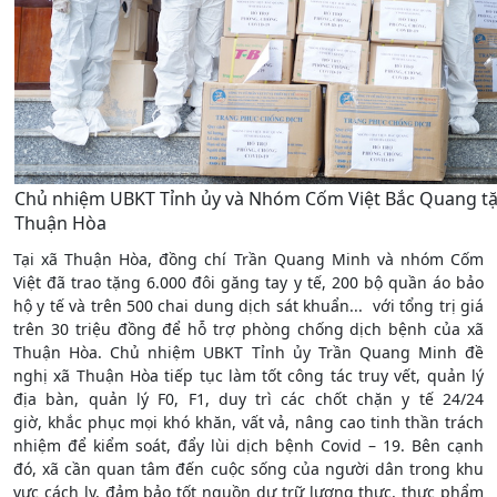
Chủ nhiệm UBKT Tỉnh ủy và Nhóm Cốm Việt Bắc Quang tặ
Thuận Hòa
Tại xã Thuận Hòa, đồng chí Trần Quang Minh và nhóm Cốm
Việt đã trao tặng 6.000 đôi găng tay y tế, 200 bộ quần áo bảo
hộ y tế và trên 500 chai dung dịch sát khuẩn... với tổng trị giá
trên 30 triệu đồng để hỗ trợ phòng chống dịch bệnh của xã
Thuận Hòa. Chủ nhiệm UBKT Tỉnh ủy Trần Quang Minh đề
nghị xã Thuận Hòa tiếp tục làm tốt công tác truy vết, quản lý
địa bàn, quản lý F0, F1, duy trì các chốt chặn y tế 24/24
giờ, khắc phục mọi khó khăn, vất vả, nâng cao tinh thần trách
nhiệm để kiểm soát, đẩy lùi dịch bệnh Covid – 19. Bên cạnh
đó, xã cần quan tâm đến cuộc sống của người dân trong khu
vực cách ly, đảm bảo tốt nguồn dự trữ lương thực, thực phẩm