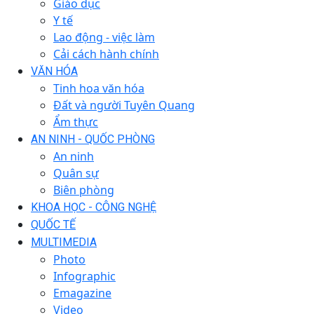
Giáo dục
Y tế
Lao động - việc làm
Cải cách hành chính
VĂN HÓA
Tinh hoa văn hóa
Đất và người Tuyên Quang
Ẩm thực
AN NINH - QUỐC PHÒNG
An ninh
Quân sự
Biên phòng
KHOA HỌC - CÔNG NGHỆ
QUỐC TẾ
MULTIMEDIA
Photo
Infographic
Emagazine
Video