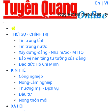
En |
Vi
Toggle main menu visibility
THỜI SỰ - CHÍNH TRỊ
Tin trong tỉnh
Tin trong nước
Xây dựng Đảng - Nhà nước - MTTQ
Bảo vệ nền tảng tư tưởng của Đảng
Đạo đức Hồ Chí Minh
KINH TẾ
Công nghiệp
Nông-Lâm nghiệp
Thương mại - Dịch vụ
Đầu tư
Nông thôn mới
XÃ HỘI