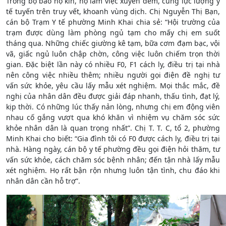
Trong bộ bảo hộ kín, họ làm việc xuyên đêm, cùng lực lượng y
tế tuyến trên truy vết, khoanh vùng dịch. Chị Nguyễn Thị Bạn,
cán bộ Trạm Y tế phường Minh Khai chia sẻ: “Hội trường của
trạm được dùng làm phòng ngủ tạm cho mấy chị em suốt
tháng qua. Những chiếc giường kê tạm, bữa cơm đạm bạc, vội
vã, giấc ngủ luôn chập chờn, công việc luôn chiếm trọn thời
gian. Đặc biệt lần này có nhiều F0, F1 cách ly, điều trị tại nhà
nên công việc nhiều thêm; nhiều người gọi điện đề nghị tư
vấn sức khỏe, yêu cầu lấy mẫu xét nghiệm. Mọi thắc mắc, đề
nghị của nhân dân đều được giải đáp nhanh, thấu tình, đạt lý,
kịp thời. Có những lúc thấy nản lòng, nhưng chị em động viên
nhau cố gắng vượt qua khó khăn vì nhiệm vụ chăm sóc sức
khỏe nhân dân là quan trọng nhất”. Chị T. T. C, tổ 2, phường
Minh Khai cho biết: “Gia đình tôi có F0 được cách ly, điều trị tại
nhà. Hàng ngày, cán bộ y tế phường đều gọi điện hỏi thăm, tư
vấn sức khỏe, cách chăm sóc bệnh nhân; đến tận nhà lấy mẫu
xét nghiệm. Họ rất bận rộn nhưng luôn tận tình, chu đáo khi
nhân dân cần hỗ trợ”.