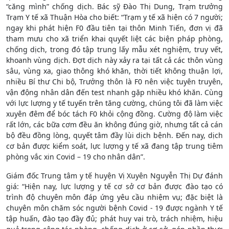
“căng mình” chống dịch. Bác sỹ Đào Thị Dung, Trạm trưởng
Trạm Y tế xã Thuận Hòa cho biết: “Trạm y tế xã hiện có 7 người;
ngay khi phát hiện F0 đầu tiên tại thôn Minh Tiến, đơn vị đã
tham mưu cho xã triển khai quyết liệt các biện pháp phòng,
chống dịch, trong đó tập trung lấy mẫu xét nghiệm, truy vết,
khoanh vùng dịch. Đợt dịch này xảy ra tại tất cả các thôn vùng
sâu, vùng xa, giao thông khó khăn, thời tiết không thuận lợi,
nhiều Bí thư Chi bộ, Trưởng thôn là F0 nên việc tuyên truyên,
vận động nhân dân đến test nhanh gặp nhiều khó khăn. Cùng
với lực lượng y tế tuyến trên tăng cường, chúng tôi đã làm việc
xuyên đêm để bóc tách F0 khỏi cộng đồng. Cường độ làm việc
rất lớn, các bữa cơm đều ăn không đúng giờ, nhưng tất cả cán
bộ đều đồng lòng, quyết tâm đầy lùi dịch bệnh. Đến nay, dịch
cơ bản được kiểm soát, lực lượng y tế xã đang tập trung tiêm
phòng vắc xin Covid – 19 cho nhân dân”.
Giám đốc Trung tâm y tế huyện Vị Xuyên Nguyễn Thị Dự đánh
giá: “Hiện nay, lực lượng y tế cơ sở cơ bản được đào tạo có
trình độ chuyên môn đáp ứng yêu cầu nhiệm vụ; đặc biệt là
chuyên môn chăm sóc người bệnh Covid - 19 được ngành Y tế
tập huấn, đào tạo đầy đủ; phát huy vai trò, trách nhiệm, hiệu