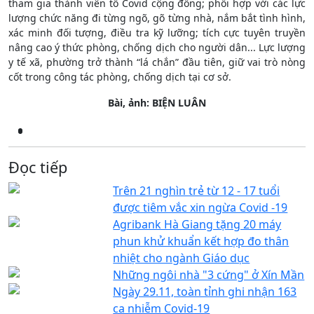
tham gia thành viên tổ Covid cộng đồng; phối hợp với các lực
lượng chức năng đi từng ngõ, gõ từng nhà, nắm bắt tình hình,
xác minh đối tượng, điều tra kỹ lưỡng; tích cực tuyên truyền
nâng cao ý thức phòng, chống dịch cho người dân... Lực lượng
y tế xã, phường trở thành “lá chắn” đầu tiên, giữ vai trò nòng
cốt trong công tác phòng, chống dịch tại cơ sở.
Bài, ảnh: BIỆN LUÂN
Đọc tiếp
Trên 21 nghìn trẻ từ 12 - 17 tuổi
được tiêm vắc xin ngừa Covid -19
Agribank Hà Giang tặng 20 máy
phun khử khuẩn kết hợp đo thân
nhiệt cho ngành Giáo dục
Những ngôi nhà "3 cứng" ở Xín Mần
Ngày 29.11, toàn tỉnh ghi nhận 163
ca nhiễm Covid-19