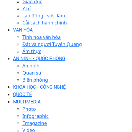
Giáo dục
Y tế
Lao động - việc làm
Cải cách hành chính
VĂN HÓA
Tinh hoa văn hóa
Đất và người Tuyên Quang
Ẩm thực
AN NINH - QUỐC PHÒNG
An ninh
Quân sự
Biên phòng
KHOA HỌC - CÔNG NGHỆ
QUỐC TẾ
MULTIMEDIA
Photo
Infographic
Emagazine
Video