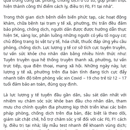
quả trong công tác phòng, chống dịch ở cơ sở, góp phần thực
hiện thành công thí điểm cách ly, điều trị F0, F1 tại nhà”.
Trong thời gian dịch bệnh diễn biến phức tạp, các hoạt động
khám, chữa bệnh tại trạm y tế xã, phường, thị trấn đều đảm
bảo phòng, chống dịch, người dân được được hướng dẫn thực
hiện 5K, sàng lọc, phân luồng những người có yếu tố nguy cơ;
chủ động trang bị vật tư y tế, hóa chất, thuốc đáp ứng yêu cầu
phòng, chống dịch. Lực lượng y tế cơ sở tích cực tuyên truyền,
tư vấn sức khỏe cho nhân dân bằng nhiều hình thức như:
Tuyên truyền qua hệ thống truyền thanh xã, phường, tư vấn
trực tiếp, qua điện thoại, mạng xã hội. Những ngày này, lực
lượng y tế xã, phường trên địa bàn tỉnh đang tích cực đẩy
nhanh tiến độ tiêm phòng vắc xin Covid – 19 cho trẻ từ 12 – 17
tuổi đảm bảo an toàn, đúng quy định.
Là lực lượng y tế tuyến đầu gần dân, sâu sát dân nhất với
nhiệm vụ chăm sóc sức khỏe ban đầu cho nhân dân, tham
mưu cho chính quyền địa phương kịp thời triển khai các biện
pháp phòng, chống dịch trên địa bàn, đặc biệt là theo dõi,
giám sát chặt chẽ, hỗ trợ chăm sóc y tế đối với các F0, F1 cách
ly, điều trị tại nhà; lấy mẫu test nhanh để khoanh vùng dịch;