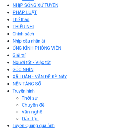
NHỊP SỐNG XỨ TUYÊN
PHÁP LUẬT
Thể thao
THIẾU NHI
Chính sách
Nhịp cầu nhân ái
ỐNG KÍNH PHÓNG VIÊN
Giải trí
Người tốt - Việc tốt
GÓC NHÌN
XÃ LUẬN - VẤN ĐỀ KỲ NÀY
NỀN TẢNG SỐ
Truyền hình
Thời sự
Chuyên đề
Văn nghệ
Dân tộc
Tuyên Quang qua ảnh