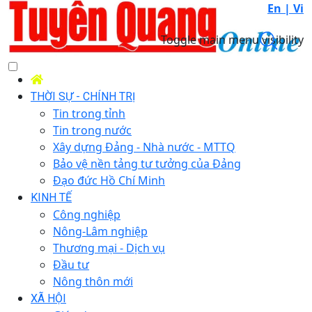
En |
Vi
Toggle main menu visibility
THỜI SỰ - CHÍNH TRỊ
Tin trong tỉnh
Tin trong nước
Xây dựng Đảng - Nhà nước - MTTQ
Bảo vệ nền tảng tư tưởng của Đảng
Đạo đức Hồ Chí Minh
KINH TẾ
Công nghiệp
Nông-Lâm nghiệp
Thương mại - Dịch vụ
Đầu tư
Nông thôn mới
XÃ HỘI