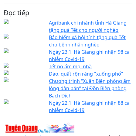
Đọc tiếp
Agribank chi nhánh tỉnh Hà Giang
tặng quà Tết cho người nghèo
Bảo hiểm xã hội tỉnh tặng quà Tết
cho bệnh nhân nghèo
Ngày 23.1, Hà Giang ghi nhận 98 ca
nhiễm Covid-19
Tết no ấm mọi nhà
Đào, quất rộn ràng "xuống phố"
Chương trình “Xuân Biên phòng ấm
lòng dân bản” tại Đồn Biên phòng
Bạch Đích
Ngày 22.1, Hà Giang ghi nhận 88 ca
nhiễm Covid-19