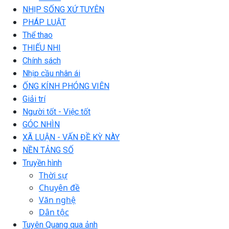
NHỊP SỐNG XỨ TUYÊN
PHÁP LUẬT
Thể thao
THIẾU NHI
Chính sách
Nhịp cầu nhân ái
ỐNG KÍNH PHÓNG VIÊN
Giải trí
Người tốt - Việc tốt
GÓC NHÌN
XÃ LUẬN - VẤN ĐỀ KỲ NÀY
NỀN TẢNG SỐ
Truyền hình
Thời sự
Chuyên đề
Văn nghệ
Dân tộc
Tuyên Quang qua ảnh