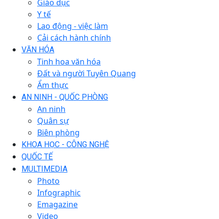
Giáo dục
Y tế
Lao động - việc làm
Cải cách hành chính
VĂN HÓA
Tinh hoa văn hóa
Đất và người Tuyên Quang
Ẩm thực
AN NINH - QUỐC PHÒNG
An ninh
Quân sự
Biên phòng
KHOA HỌC - CÔNG NGHỆ
QUỐC TẾ
MULTIMEDIA
Photo
Infographic
Emagazine
Video