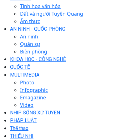
Tinh hoa văn hóa
Đất và người Tuyên Quang
Ẩm thực
AN NINH - QUỐC PHÒNG
An ninh
Quân sự
Biên phòng
KHOA HỌC - CÔNG NGHỆ
QUỐC TẾ
MULTIMEDIA
Photo
Infographic
Emagazine
Video
NHỊP SỐNG XỨ TUYÊN
PHÁP LUẬT
Thể thao
THIẾU NHI