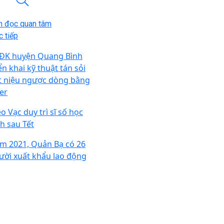
n đọc quan tâm
 tiếp
ĐK huyện Quang Bình
ển khai kỹ thuật tán sỏi
ết niệu ngược dòng bằng
ser
o Vạc duy trì sĩ số học
nh sau Tết
m 2021, Quản Bạ có 26
ười xuất khẩu lao động