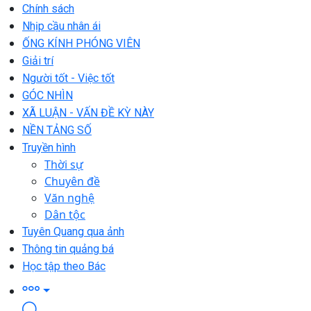
Chính sách
Nhịp cầu nhân ái
ỐNG KÍNH PHÓNG VIÊN
Giải trí
Người tốt - Việc tốt
GÓC NHÌN
XÃ LUẬN - VẤN ĐỀ KỲ NÀY
NỀN TẢNG SỐ
Truyền hình
Thời sự
Chuyên đề
Văn nghệ
Dân tộc
Tuyên Quang qua ảnh
Thông tin quảng bá
Học tập theo Bác