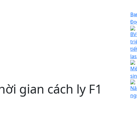
Bạ
Đọc
BV
tri
ti
la
Mè
si
hời gian cách ly F1
Nă
ng