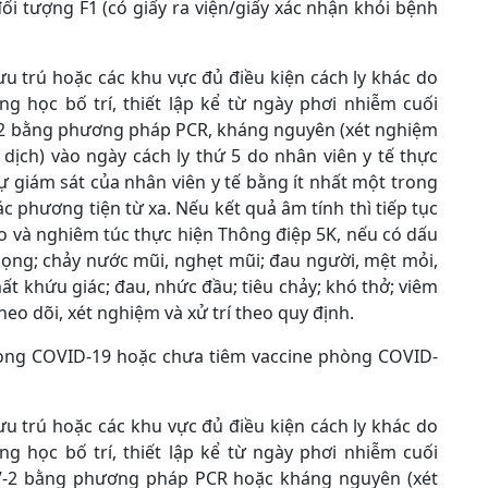
ối tượng F1 (có giấy ra viện/giấy xác nhận khỏi bệnh
lưu trú hoặc các khu vực đủ điều kiện cách ly khác do
ng học bố trí, thiết lập kể từ ngày phơi nhiễm cuối
V-2 bằng phương pháp PCR, kháng nguyên (xét nghiệm
ch) vào ngày cách ly thứ 5 do nhân viên y tế thực
ự giám sát của nhân viên y tế bằng ít nhất một trong
ác phương tiện từ xa. Nếu kết quả âm tính thì tiếp tục
eo và nghiêm túc thực hiện Thông điệp 5K, nếu có dấu
họng; chảy nước mũi, nghẹt mũi; đau người, mệt mỏi,
ất khứu giác; đau, nhức đầu; tiêu chảy; khó thở; viêm
eo dõi, xét nghiệm và xử trí theo quy định.
hòng COVID-19 hoặc chưa tiêm vaccine phòng COVID-
lưu trú hoặc các khu vực đủ điều kiện cách ly khác do
ng học bố trí, thiết lập kể từ ngày phơi nhiễm cuối
oV-2 bằng phương pháp PCR hoặc kháng nguyên (xét