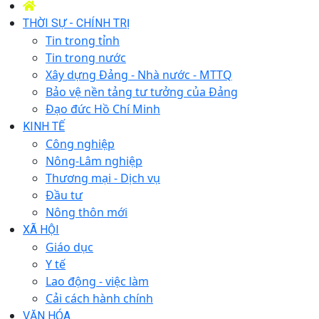
THỜI SỰ - CHÍNH TRỊ
Tin trong tỉnh
Tin trong nước
Xây dựng Đảng - Nhà nước - MTTQ
Bảo vệ nền tảng tư tưởng của Đảng
Đạo đức Hồ Chí Minh
KINH TẾ
Công nghiệp
Nông-Lâm nghiệp
Thương mại - Dịch vụ
Đầu tư
Nông thôn mới
XÃ HỘI
Giáo dục
Y tế
Lao động - việc làm
Cải cách hành chính
VĂN HÓA