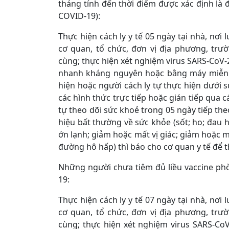
tháng tính đến thời điểm được xác định là đ
COVID-19):
Thực hiện cách ly y tế 05 ngày tại nhà, nơi 
cơ quan, tổ chức, đơn vị địa phương, trườ
cùng; thực hiện xét nghiệm virus SARS-Co
nhanh kháng nguyên hoặc bằng máy miễn dị
hiện hoặc người cách ly tự thực hiện dưới s
các hình thức trực tiếp hoặc gián tiếp qua c
tự theo dõi sức khoẻ trong 05 ngày tiếp th
hiệu bất thường về sức khỏe (sốt; ho; đau 
ớn lạnh; giảm hoặc mất vị giác; giảm hoặc m
đường hô hấp) thì báo cho cơ quan y tế để th
Những người chưa tiêm đủ liều vaccine p
19:
Thực hiện cách ly y tế 07 ngày tại nhà, nơi 
cơ quan, tổ chức, đơn vị địa phương, trườ
cùng; thực hiện xét nghiệm virus SARS-C