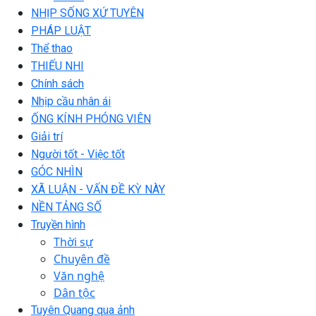
NHỊP SỐNG XỨ TUYÊN
PHÁP LUẬT
Thể thao
THIẾU NHI
Chính sách
Nhịp cầu nhân ái
ỐNG KÍNH PHÓNG VIÊN
Giải trí
Người tốt - Việc tốt
GÓC NHÌN
XÃ LUẬN - VẤN ĐỀ KỲ NÀY
NỀN TẢNG SỐ
Truyền hình
Thời sự
Chuyên đề
Văn nghệ
Dân tộc
Tuyên Quang qua ảnh