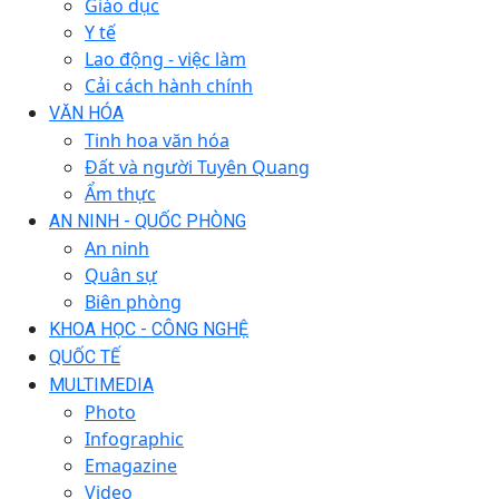
Giáo dục
Y tế
Lao động - việc làm
Cải cách hành chính
VĂN HÓA
Tinh hoa văn hóa
Đất và người Tuyên Quang
Ẩm thực
AN NINH - QUỐC PHÒNG
An ninh
Quân sự
Biên phòng
KHOA HỌC - CÔNG NGHỆ
QUỐC TẾ
MULTIMEDIA
Photo
Infographic
Emagazine
Video