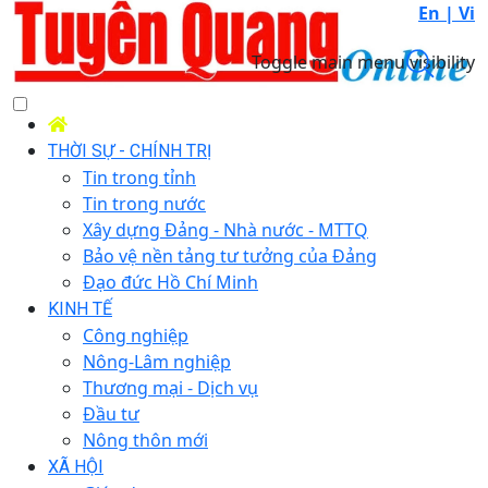
En |
Vi
Toggle main menu visibility
THỜI SỰ - CHÍNH TRỊ
Tin trong tỉnh
Tin trong nước
Xây dựng Đảng - Nhà nước - MTTQ
Bảo vệ nền tảng tư tưởng của Đảng
Đạo đức Hồ Chí Minh
KINH TẾ
Công nghiệp
Nông-Lâm nghiệp
Thương mại - Dịch vụ
Đầu tư
Nông thôn mới
XÃ HỘI