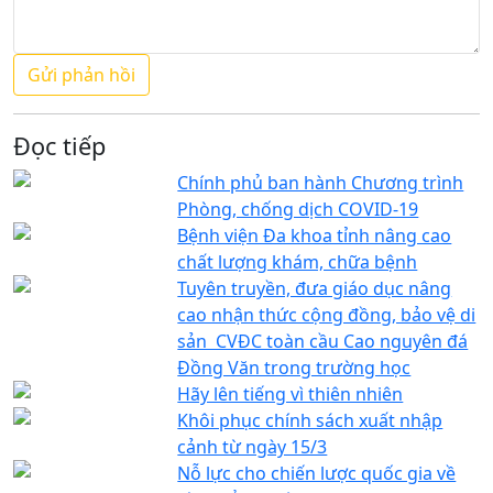
Đọc tiếp
Chính phủ ban hành Chương trình
Phòng, chống dịch COVID-19
Bệnh viện Đa khoa tỉnh nâng cao
chất lượng khám, chữa bệnh
Tuyên truyền, đưa giáo dục nâng
cao nhận thức cộng đồng, bảo vệ di
sản CVĐC toàn cầu Cao nguyên đá
Đồng Văn trong trường học
Hãy lên tiếng vì thiên nhiên
Khôi phục chính sách xuất nhập
cảnh từ ngày 15/3
Nỗ lực cho chiến lược quốc gia về