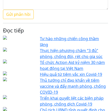
Đọc tiếp
Tự hào những chiến công thầm
lặng
Thực hiện phương châm “3 đủ”
phòng, chống đói, rét cho gia súc
Tổ chức Action Aid kỷ niệm 30 năm
hoạt động tại Việt Nam
Hiệu quả từ tiêm vắc xin Covid-19
Thủ tướng chỉ đạo khẩn về tiêm
vaccine và đẩy mạnh phòng, chống
COVID-19
Triển khai quyết liệt các biện pháp
phòng, chống dịch Covid-19
Chủ tịch UBND tỉnh quyết định cho