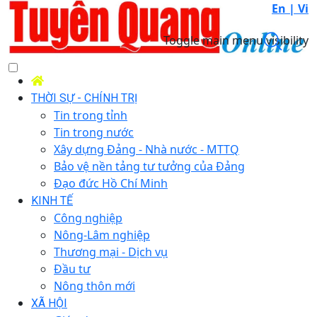
En |
Vi
Toggle main menu visibility
THỜI SỰ - CHÍNH TRỊ
Tin trong tỉnh
Tin trong nước
Xây dựng Đảng - Nhà nước - MTTQ
Bảo vệ nền tảng tư tưởng của Đảng
Đạo đức Hồ Chí Minh
KINH TẾ
Công nghiệp
Nông-Lâm nghiệp
Thương mại - Dịch vụ
Đầu tư
Nông thôn mới
XÃ HỘI