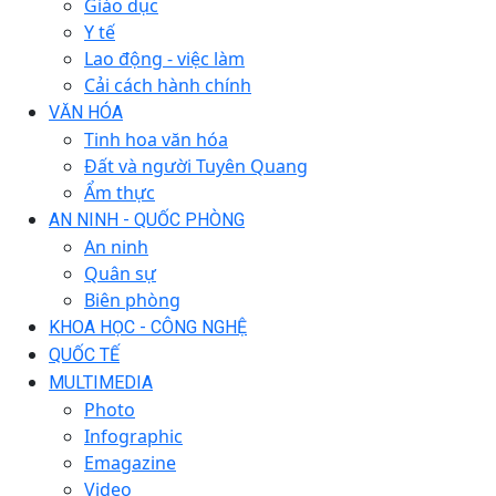
Giáo dục
Y tế
Lao động - việc làm
Cải cách hành chính
VĂN HÓA
Tinh hoa văn hóa
Đất và người Tuyên Quang
Ẩm thực
AN NINH - QUỐC PHÒNG
An ninh
Quân sự
Biên phòng
KHOA HỌC - CÔNG NGHỆ
QUỐC TẾ
MULTIMEDIA
Photo
Infographic
Emagazine
Video