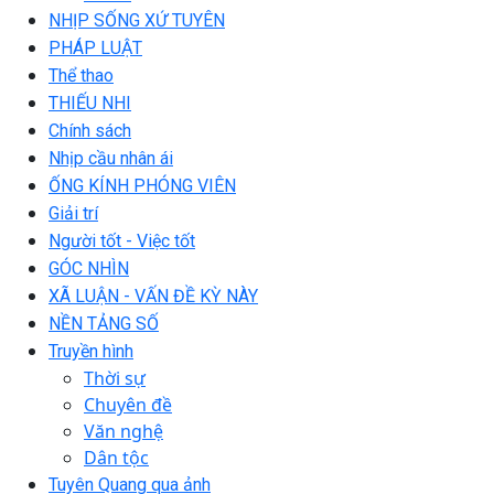
NHỊP SỐNG XỨ TUYÊN
PHÁP LUẬT
Thể thao
THIẾU NHI
Chính sách
Nhịp cầu nhân ái
ỐNG KÍNH PHÓNG VIÊN
Giải trí
Người tốt - Việc tốt
GÓC NHÌN
XÃ LUẬN - VẤN ĐỀ KỲ NÀY
NỀN TẢNG SỐ
Truyền hình
Thời sự
Chuyên đề
Văn nghệ
Dân tộc
Tuyên Quang qua ảnh