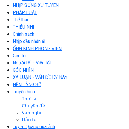
NHỊP SỐNG XỨ TUYÊN
PHÁP LUẬT
Thể thao
THIẾU NHI
Chính sách
Nhịp cầu nhân ái
ỐNG KÍNH PHÓNG VIÊN
Giải trí
Người tốt - Việc tốt
GÓC NHÌN
XÃ LUẬN - VẤN ĐỀ KỲ NÀY
NỀN TẢNG SỐ
Truyền hình
Thời sự
Chuyên đề
Văn nghệ
Dân tộc
Tuyên Quang qua ảnh