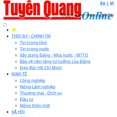
En |
Vi
Toggle main menu visibility
THỜI SỰ - CHÍNH TRỊ
Tin trong tỉnh
Tin trong nước
Xây dựng Đảng - Nhà nước - MTTQ
Bảo vệ nền tảng tư tưởng của Đảng
Đạo đức Hồ Chí Minh
KINH TẾ
Công nghiệp
Nông-Lâm nghiệp
Thương mại - Dịch vụ
Đầu tư
Nông thôn mới
XÃ HỘI