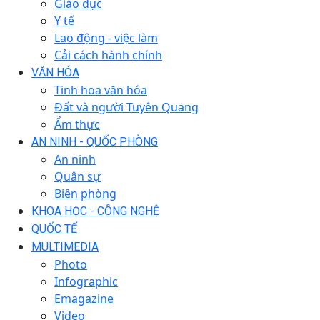
Giáo dục
Y tế
Lao động - việc làm
Cải cách hành chính
VĂN HÓA
Tinh hoa văn hóa
Đất và người Tuyên Quang
Ẩm thực
AN NINH - QUỐC PHÒNG
An ninh
Quân sự
Biên phòng
KHOA HỌC - CÔNG NGHỆ
QUỐC TẾ
MULTIMEDIA
Photo
Infographic
Emagazine
Video