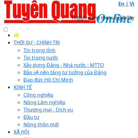
En |
Vi
Toggle main menu visibility
THỜI SỰ - CHÍNH TRỊ
Tin trong tỉnh
Tin trong nước
Xây dựng Đảng - Nhà nước - MTTQ
Bảo vệ nền tảng tư tưởng của Đảng
Đạo đức Hồ Chí Minh
KINH TẾ
Công nghiệp
Nông-Lâm nghiệp
Thương mại - Dịch vụ
Đầu tư
Nông thôn mới
XÃ HỘI