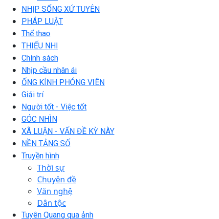
NHỊP SỐNG XỨ TUYÊN
PHÁP LUẬT
Thể thao
THIẾU NHI
Chính sách
Nhịp cầu nhân ái
ỐNG KÍNH PHÓNG VIÊN
Giải trí
Người tốt - Việc tốt
GÓC NHÌN
XÃ LUẬN - VẤN ĐỀ KỲ NÀY
NỀN TẢNG SỐ
Truyền hình
Thời sự
Chuyên đề
Văn nghệ
Dân tộc
Tuyên Quang qua ảnh