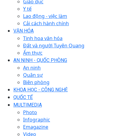
Giáo dục
Y tế
Lao động - việc làm
Cải cách hành chính
VĂN HÓA
Tinh hoa văn hóa
Đất và người Tuyên Quang
Ẩm thực
AN NINH - QUỐC PHÒNG
An ninh
Quân sự
Biên phòng
KHOA HỌC - CÔNG NGHỆ
QUỐC TẾ
MULTIMEDIA
Photo
Infographic
Emagazine
Video