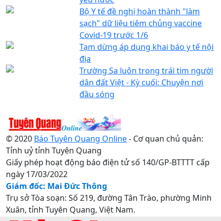
Bộ Y tế đề nghị hoàn thành "làm
sạch" dữ liệu tiêm chủng vaccine
Covid-19 trước 1/6
Tạm dừng áp dụng khai báo y tế nội
địa
Trường Sa luôn trong trái tim người
dân đất Việt - Kỳ cuối: Chuyện nơi
đầu sóng
© 2020
Báo Tuyên Quang Online
- Cơ quan chủ quản:
Tỉnh uỷ tỉnh Tuyên Quang
Giấy phép hoạt động báo điện tử số 140/GP-BTTTT cấp
ngày 17/03/2022
Giám đốc: Mai Đức Thông
Trụ sở Tòa soạn: Số 219, đường Tân Trào, phường Minh
Xuân, tỉnh Tuyên Quang, Việt Nam.