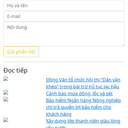
Đọc tiếp
Đồng Văn tổ chức hội thi “Dân vận
khéo” trong bài trừ hủ tục lạc hậu
Cảnh báo mưa dông, lốc và sét
Bảo hiểm Ngân hàng Nông nghiệp
chi trả quyền lợi bảo hiểm cho
khách hàng
Xây dựng lớp thanh niên giàu lòng
yêu nước