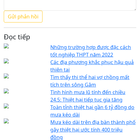
Đọc tiếp
Những trường hợp được đặc cách
tốt nghiệp THPT năm 2022
Các địa phương khắc phục hậu quả
thiên tai
Tìm thấy thi thể hai vợ chồng mất
tích trên sông Gâm
Tình hình mưa lũ tính đến chiều
24.5: Thiệt hại tiếp tục gia tăng
Toàn tỉnh thiệt hại gần 6 tỷ đồng do
mưa kéo dài
Mưa kéo dài trên địa bàn thành phố
gây thiệt hại ước tính 400 triệu
đồng