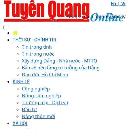
En |
Vi
Toggle main menu visibility
THỜI SỰ - CHÍNH TRỊ
Tin trong tỉnh
Tin trong nước
Xây dựng Đảng - Nhà nước - MTTQ
Bảo vệ nền tảng tư tưởng của Đảng
Đạo đức Hồ Chí Minh
KINH TẾ
Công nghiệp
Nông-Lâm nghiệp
Thương mại - Dịch vụ
Đầu tư
Nông thôn mới
XÃ HỘI