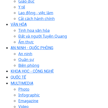
Giáo dục
Y tế
Lao động - việc làm
Cải cách hành chính
VĂN HÓA
Tinh hoa văn hóa
Đất và người Tuyên Quang
Ẩm thực
AN NINH - QUỐC PHÒNG
An ninh
Quân sự
Biên phòng
KHOA HỌC - CÔNG NGHỆ
QUỐC TẾ
MULTIMEDIA
Photo
Infographic
Emagazine
Video