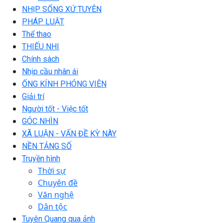
NHỊP SỐNG XỨ TUYÊN
PHÁP LUẬT
Thể thao
THIẾU NHI
Chính sách
Nhịp cầu nhân ái
ỐNG KÍNH PHÓNG VIÊN
Giải trí
Người tốt - Việc tốt
GÓC NHÌN
XÃ LUẬN - VẤN ĐỀ KỲ NÀY
NỀN TẢNG SỐ
Truyền hình
Thời sự
Chuyên đề
Văn nghệ
Dân tộc
Tuyên Quang qua ảnh