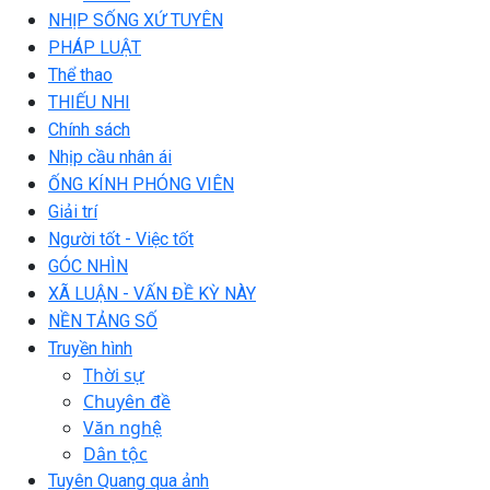
NHỊP SỐNG XỨ TUYÊN
PHÁP LUẬT
Thể thao
THIẾU NHI
Chính sách
Nhịp cầu nhân ái
ỐNG KÍNH PHÓNG VIÊN
Giải trí
Người tốt - Việc tốt
GÓC NHÌN
XÃ LUẬN - VẤN ĐỀ KỲ NÀY
NỀN TẢNG SỐ
Truyền hình
Thời sự
Chuyên đề
Văn nghệ
Dân tộc
Tuyên Quang qua ảnh