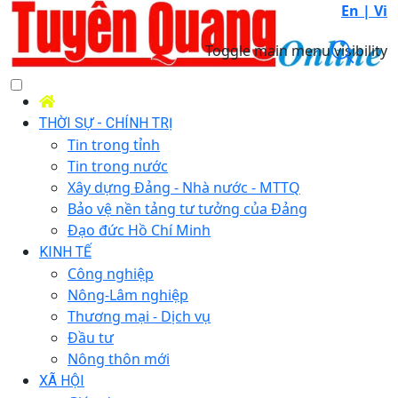
En |
Vi
Toggle main menu visibility
THỜI SỰ - CHÍNH TRỊ
Tin trong tỉnh
Tin trong nước
Xây dựng Đảng - Nhà nước - MTTQ
Bảo vệ nền tảng tư tưởng của Đảng
Đạo đức Hồ Chí Minh
KINH TẾ
Công nghiệp
Nông-Lâm nghiệp
Thương mại - Dịch vụ
Đầu tư
Nông thôn mới
XÃ HỘI