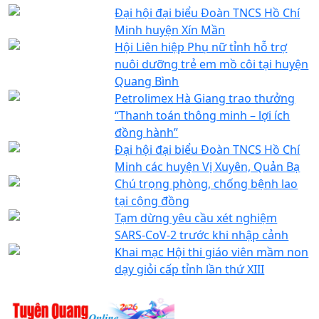
Đại hội đại biểu Đoàn TNCS Hồ Chí
Minh huyện Xín Mần
Hội Liên hiệp Phụ nữ tỉnh hỗ trợ
nuôi dưỡng trẻ em mồ côi tại huyện
Quang Bình
Petrolimex Hà Giang trao thưởng
“Thanh toán thông minh – lợi ích
đồng hành”
Đại hội đại biểu Đoàn TNCS Hồ Chí
Minh các huyện Vị Xuyên, Quản Bạ
Chú trọng phòng, chống bệnh lao
tại cộng đồng
Tạm dừng yêu cầu xét nghiệm
SARS-CoV-2 trước khi nhập cảnh
Khai mạc Hội thi giáo viên mầm non
dạy giỏi cấp tỉnh lần thứ XIII