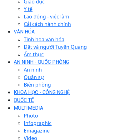
Giáo dục
Y tế
Lao động - việc làm
Cải cách hành chính
VĂN HÓA
Tinh hoa văn hóa
Đất và người Tuyên Quang
Ẩm thực
AN NINH - QUỐC PHÒNG
An ninh
Quân sự
Biên phòng
KHOA HỌC - CÔNG NGHỆ
QUỐC TẾ
MULTIMEDIA
Photo
Infographic
Emagazine
Video