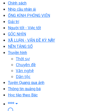
Chính sách
Nhịp cầu nhân ái
ỐNG KÍNH PHÓNG VIÊN
Giải trí
Người tốt - Việc tốt
GÓC NHÌN
XÃ LUẬN - VẤN ĐỀ KỲ NÀY
NỀN TẢNG SỐ
Truyền hình
Thời sự
Chuyên đề
Văn nghệ
Dân tộc
Tuyên Quang qua ảnh
Thông tin quảng bá
Học tập theo Bác