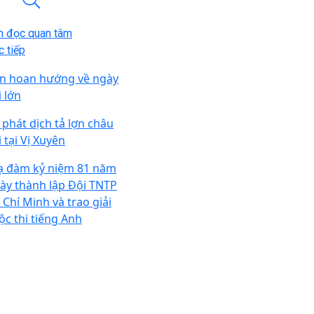
n đọc quan tâm
 tiếp
n hoan hướng về ngày
i lớn
i phát dịch tả lợn châu
 tại Vị Xuyên
ạ đàm kỷ niệm 81 năm
ày thành lập Đội TNTP
 Chí Minh và trao giải
ộc thi tiếng Anh