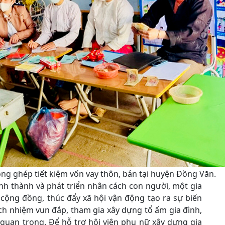
ng ghép tiết kiệm vốn vay thôn, bản tại huyện Đồng Văn.
ình thành và phát triển nhân cách con người, một gia
 cộng đồng, thúc đẩy xã hội vận động tạo ra sự biến
ách nhiệm vun đắp, tham gia xây dựng tổ ấm gia đình,
 quan trọng. Để hỗ trợ hội viên phụ nữ xây dựng gia