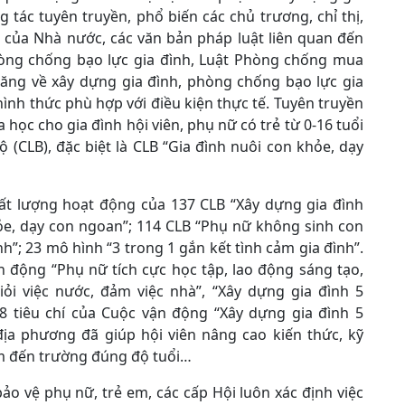
tác tuyên truyền, phổ biến các chủ trương, chỉ thị,
t của Nhà nước, các văn bản pháp luật liên quan đến
Phòng chống bạo lực gia đình, Luật Phòng chống mua
 năng về xây dựng gia đình, phòng chống bạo lực gia
ình thức phù hợp với điều kiện thực tế. Tuyên truyền
học cho gia đình hội viên, phụ nữ có trẻ từ 0-16 tuổi
ộ (CLB), đặc biệt là CLB “Gia đình nuôi con khỏe, dạy
hất lượng hoạt động của 137 CLB “Xây dựng gia đình
ỏe, dạy con ngoan”; 114 CLB “Phụ nữ không sinh con
h”; 23 mô hình “3 trong 1 gắn kết tình cảm gia đình”.
 động “Phụ nữ tích cực học tập, lao động sáng tạo,
ỏi việc nước, đảm việc nhà”, “Xây dựng gia đình 5
 8 tiêu chí của Cuộc vận động “Xây dựng gia đình 5
địa phương đã giúp hội viên nâng cao kiến thức, kỹ
em đến trường đúng độ tuổi…
ảo vệ phụ nữ, trẻ em, các cấp Hội luôn xác định việc