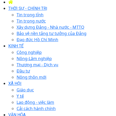
THỜI SỰ - CHÍNH TRỊ
Tin trong tỉnh
Tin trong nước
Xây dựng Đảng - Nhà nước - MTTQ
Bảo vệ nền tảng tư tưởng của Đảng
Đạo đức Hồ Chí Minh
KINH TẾ
Công nghiệp
Nông-Lâm nghiệp
Thương mại - Dịch vụ
Đầu tư
Nông thôn mới
XÃ HỘI
Giáo dục
Y tế
Lao động - việc làm
Cải cách hành chính
VĂN HÓA