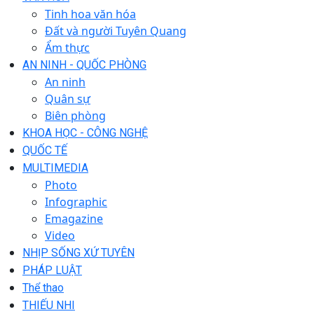
Tinh hoa văn hóa
Đất và người Tuyên Quang
Ẩm thực
AN NINH - QUỐC PHÒNG
An ninh
Quân sự
Biên phòng
KHOA HỌC - CÔNG NGHỆ
QUỐC TẾ
MULTIMEDIA
Photo
Infographic
Emagazine
Video
NHỊP SỐNG XỨ TUYÊN
PHÁP LUẬT
Thể thao
THIẾU NHI