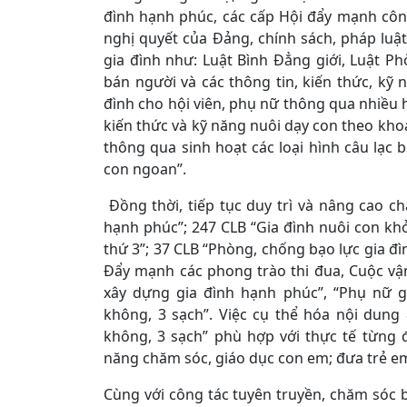
đình hạnh phúc, các cấp Hội đẩy mạnh công 
nghị quyết của Đảng, chính sách, pháp luậ
gia đình như: Luật Bình Đẳng giới, Luật 
bán người và các thông tin, kiến thức, kỹ
đình cho hội viên, phụ nữ thông qua nhiều h
kiến thức và kỹ năng nuôi dạy con theo khoa 
thông qua sinh hoạt các loại hình câu lạc b
con ngoan”.
Đồng thời, tiếp tục duy trì và nâng cao c
hạnh phúc”; 247 CLB “Gia đình nuôi con kh
thứ 3”; 37 CLB “Phòng, chống bạo lực gia đìn
Đẩy mạnh các phong trào thi đua, Cuộc vận
xây dựng gia đình hạnh phúc”, “Phụ nữ gi
không, 3 sạch”. Việc cụ thể hóa nội dung
không, 3 sạch” phù hợp với thực tế từng 
năng chăm sóc, giáo dục con em; đưa trẻ 
Cùng với công tác tuyên truyền, chăm sóc b