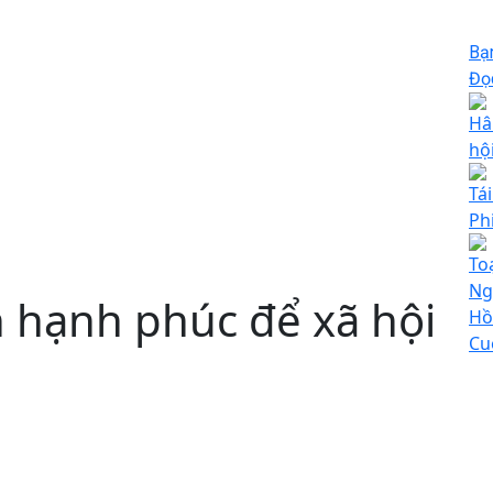
Bạ
Đọc
Hâ
hộ
Tá
Phi
To
Ng
h hạnh phúc để xã hội
Hồ
Cu