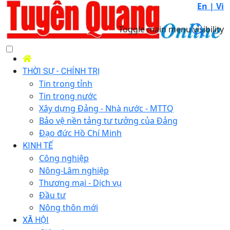
En |
Vi
Toggle main menu visibility
THỜI SỰ - CHÍNH TRỊ
Tin trong tỉnh
Tin trong nước
Xây dựng Đảng - Nhà nước - MTTQ
Bảo vệ nền tảng tư tưởng của Đảng
Đạo đức Hồ Chí Minh
KINH TẾ
Công nghiệp
Nông-Lâm nghiệp
Thương mại - Dịch vụ
Đầu tư
Nông thôn mới
XÃ HỘI