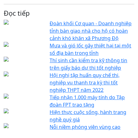
Đọc tiếp
Đoàn khối Cơ quan - Doanh nghiệp
tỉnh bàn giao nhà cho hộ có hoàn
cảnh khó khăn xã Phương Độ
Mưa và gió lốc gây thiệt hại tại một
số địa bàn trong tỉnh
Thí sinh cần kiểm tra kỹ thông tin
trên giấy báo dự thi tốt nghiệp
Hội nghị tập huấn quy chế thi,
nghiệp vụ thanh tra kỳ thi tốt
nghiệp THPT năm 2022
Tiếp nhận 1.000 máy tính do Tập
đoàn FPT trao tặng
Hiện thực cuộc sống, hành trang
nghề quý giá
Nỗi niềm phóng viên vùng cao