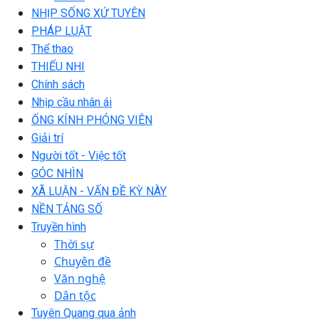
NHỊP SỐNG XỨ TUYÊN
PHÁP LUẬT
Thể thao
THIẾU NHI
Chính sách
Nhịp cầu nhân ái
ỐNG KÍNH PHÓNG VIÊN
Giải trí
Người tốt - Việc tốt
GÓC NHÌN
XÃ LUẬN - VẤN ĐỀ KỲ NÀY
NỀN TẢNG SỐ
Truyền hình
Thời sự
Chuyên đề
Văn nghệ
Dân tộc
Tuyên Quang qua ảnh