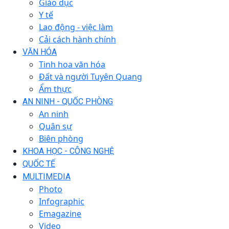
Giáo dục
Y tế
Lao động - việc làm
Cải cách hành chính
VĂN HÓA
Tinh hoa văn hóa
Đất và người Tuyên Quang
Ẩm thực
AN NINH - QUỐC PHÒNG
An ninh
Quân sự
Biên phòng
KHOA HỌC - CÔNG NGHỆ
QUỐC TẾ
MULTIMEDIA
Photo
Infographic
Emagazine
Video