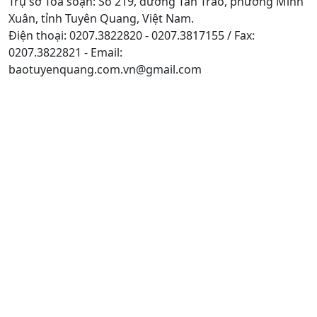
Trụ sở Tòa soạn: Số 219, đường Tân Trào, phường Minh
Xuân, tỉnh Tuyên Quang, Việt Nam.
Điện thoại: 0207.3822820 - 0207.3817155 / Fax:
0207.3822821 - Email:
baotuyenquang.com.vn@gmail.com