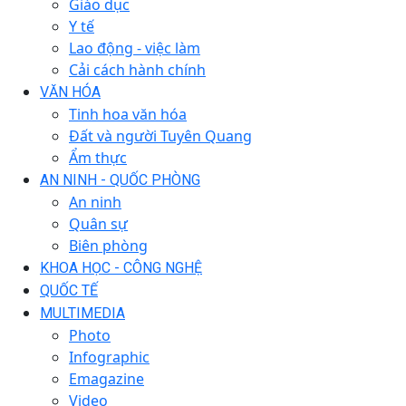
Giáo dục
Y tế
Lao động - việc làm
Cải cách hành chính
VĂN HÓA
Tinh hoa văn hóa
Đất và người Tuyên Quang
Ẩm thực
AN NINH - QUỐC PHÒNG
An ninh
Quân sự
Biên phòng
KHOA HỌC - CÔNG NGHỆ
QUỐC TẾ
MULTIMEDIA
Photo
Infographic
Emagazine
Video