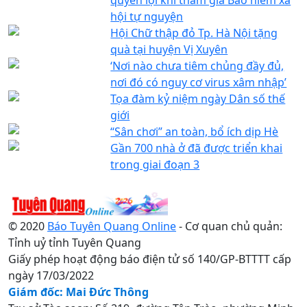
hội tự nguyện
Hội Chữ thập đỏ Tp. Hà Nội tặng
quà tại huyện Vị Xuyên
‘Nơi nào chưa tiêm chủng đầy đủ,
nơi đó có nguy cơ virus xâm nhập’
Tọa đàm kỷ niệm ngày Dân số thế
giới
“Sân chơi” an toàn, bổ ích dịp Hè
Gần 700 nhà ở đã được triển khai
trong giai đoạn 3
© 2020
Báo Tuyên Quang Online
- Cơ quan chủ quản:
Tỉnh uỷ tỉnh Tuyên Quang
Giấy phép hoạt động báo điện tử số 140/GP-BTTTT cấp
ngày 17/03/2022
Giám đốc: Mai Đức Thông