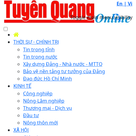
En |
Vi
Toggle main menu visibility
THỜI SỰ - CHÍNH TRỊ
Tin trong tỉnh
Tin trong nước
Xây dựng Đảng - Nhà nước - MTTQ
Bảo vệ nền tảng tư tưởng của Đảng
Đạo đức Hồ Chí Minh
KINH TẾ
Công nghiệp
Nông-Lâm nghiệp
Thương mại - Dịch vụ
Đầu tư
Nông thôn mới
XÃ HỘI