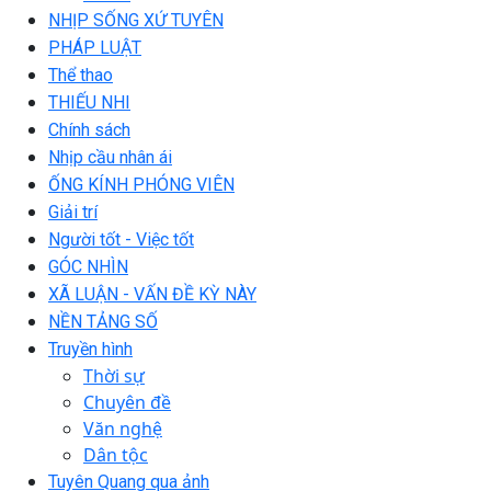
NHỊP SỐNG XỨ TUYÊN
PHÁP LUẬT
Thể thao
THIẾU NHI
Chính sách
Nhịp cầu nhân ái
ỐNG KÍNH PHÓNG VIÊN
Giải trí
Người tốt - Việc tốt
GÓC NHÌN
XÃ LUẬN - VẤN ĐỀ KỲ NÀY
NỀN TẢNG SỐ
Truyền hình
Thời sự
Chuyên đề
Văn nghệ
Dân tộc
Tuyên Quang qua ảnh