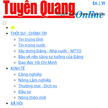
En |
Vi
Toggle main menu visibility
THỜI SỰ - CHÍNH TRỊ
Tin trong tỉnh
Tin trong nước
Xây dựng Đảng - Nhà nước - MTTQ
Bảo vệ nền tảng tư tưởng của Đảng
Đạo đức Hồ Chí Minh
KINH TẾ
Công nghiệp
Nông-Lâm nghiệp
Thương mại - Dịch vụ
Đầu tư
Nông thôn mới
XÃ HỘI