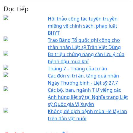
Đọc tiếp
Hội thảo công tác tuyên truyền
miệng về chính sách, pháp luật
BHYT
Trao Bằng Tổ quốc ghi công cho
thân nhân Liệt sỹ Trần Việt Dũng
Ba triệu chứng nặng cần lưu ý của
bệnh đậu mùa khỉ
Tháng 7 – Tháng của tri ân
Các đơn vị tri ân, tặng quà nhân
Ngày Thương binh - Liệt sỹ 27.7
Các bộ, ban, ngành T.Ư viếng các
Anh hùng liệt sỹ tại Nghĩa trang Liệt
sỹ Quốc gia Vị Xuyên
Không để dịch bệnh mùa Hè lây lan
trên đàn vật nuôi