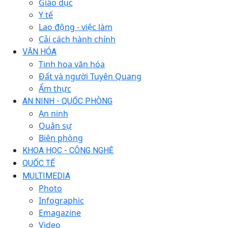
Giáo dục
Y tế
Lao động - việc làm
Cải cách hành chính
VĂN HÓA
Tinh hoa văn hóa
Đất và người Tuyên Quang
Ẩm thực
AN NINH - QUỐC PHÒNG
An ninh
Quân sự
Biên phòng
KHOA HỌC - CÔNG NGHỆ
QUỐC TẾ
MULTIMEDIA
Photo
Infographic
Emagazine
Video