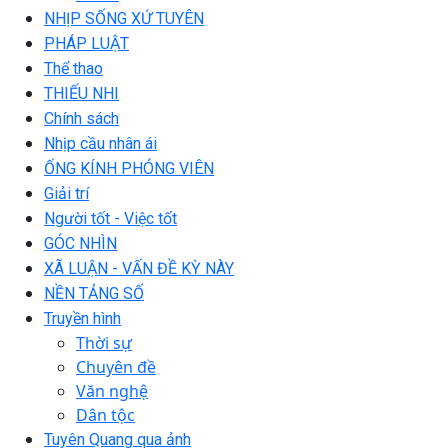
NHỊP SỐNG XỨ TUYÊN
PHÁP LUẬT
Thể thao
THIẾU NHI
Chính sách
Nhịp cầu nhân ái
ỐNG KÍNH PHÓNG VIÊN
Giải trí
Người tốt - Việc tốt
GÓC NHÌN
XÃ LUẬN - VẤN ĐỀ KỲ NÀY
NỀN TẢNG SỐ
Truyền hình
Thời sự
Chuyên đề
Văn nghệ
Dân tộc
Tuyên Quang qua ảnh