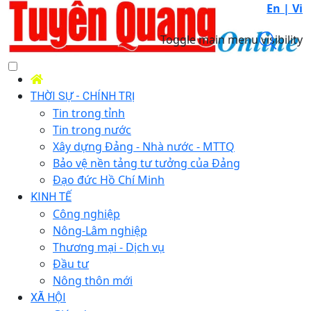
En |
Vi
Toggle main menu visibility
THỜI SỰ - CHÍNH TRỊ
Tin trong tỉnh
Tin trong nước
Xây dựng Đảng - Nhà nước - MTTQ
Bảo vệ nền tảng tư tưởng của Đảng
Đạo đức Hồ Chí Minh
KINH TẾ
Công nghiệp
Nông-Lâm nghiệp
Thương mại - Dịch vụ
Đầu tư
Nông thôn mới
XÃ HỘI