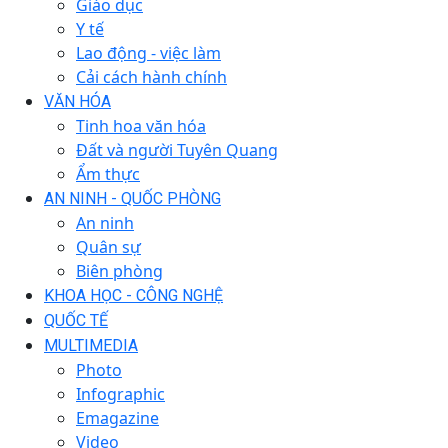
Giáo dục
Y tế
Lao động - việc làm
Cải cách hành chính
VĂN HÓA
Tinh hoa văn hóa
Đất và người Tuyên Quang
Ẩm thực
AN NINH - QUỐC PHÒNG
An ninh
Quân sự
Biên phòng
KHOA HỌC - CÔNG NGHỆ
QUỐC TẾ
MULTIMEDIA
Photo
Infographic
Emagazine
Video