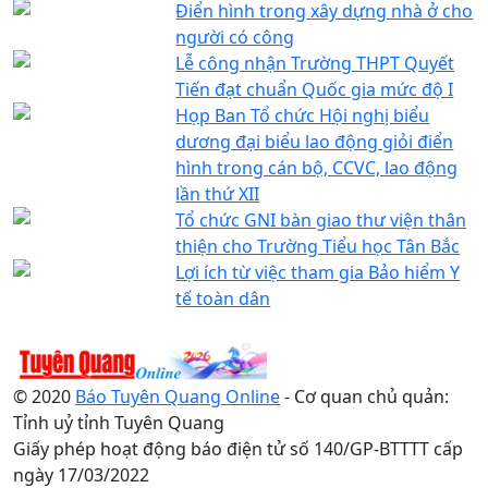
Điển hình trong xây dựng nhà ở cho
người có công
Lễ công nhận Trường THPT Quyết
Tiến đạt chuẩn Quốc gia mức độ I
Họp Ban Tổ chức Hội nghị biểu
dương đại biểu lao động giỏi điển
hình trong cán bộ, CCVC, lao động
lần thứ XII
Tổ chức GNI bàn giao thư viện thân
thiện cho Trường Tiểu học Tân Bắc
Lợi ích từ việc tham gia Bảo hiểm Y
tế toàn dân
© 2020
Báo Tuyên Quang Online
- Cơ quan chủ quản:
Tỉnh uỷ tỉnh Tuyên Quang
Giấy phép hoạt động báo điện tử số 140/GP-BTTTT cấp
ngày 17/03/2022