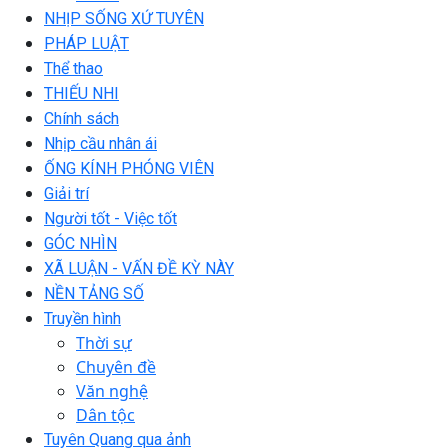
NHỊP SỐNG XỨ TUYÊN
PHÁP LUẬT
Thể thao
THIẾU NHI
Chính sách
Nhịp cầu nhân ái
ỐNG KÍNH PHÓNG VIÊN
Giải trí
Người tốt - Việc tốt
GÓC NHÌN
XÃ LUẬN - VẤN ĐỀ KỲ NÀY
NỀN TẢNG SỐ
Truyền hình
Thời sự
Chuyên đề
Văn nghệ
Dân tộc
Tuyên Quang qua ảnh