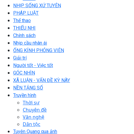
NHỊP SỐNG XỨ TUYÊN
PHÁP LUẬT
Thể thao
THIẾU NHI
Chính sách
Nhịp cầu nhân ái
ỐNG KÍNH PHÓNG VIÊN
Giải trí
Người tốt - Việc tốt
GÓC NHÌN
XÃ LUẬN - VẤN ĐỀ KỲ NÀY
NỀN TẢNG SỐ
Truyền hình
Thời sự
Chuyên đề
Văn nghệ
Dân tộc
Tuyên Quang qua ảnh