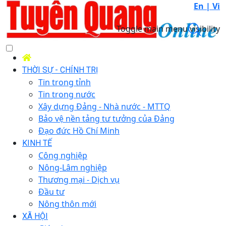
En |
Vi
Toggle main menu visibility
THỜI SỰ - CHÍNH TRỊ
Tin trong tỉnh
Tin trong nước
Xây dựng Đảng - Nhà nước - MTTQ
Bảo vệ nền tảng tư tưởng của Đảng
Đạo đức Hồ Chí Minh
KINH TẾ
Công nghiệp
Nông-Lâm nghiệp
Thương mại - Dịch vụ
Đầu tư
Nông thôn mới
XÃ HỘI