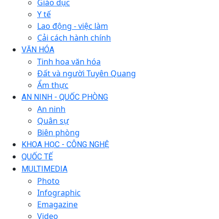
Giáo dục
Y tế
Lao động - việc làm
Cải cách hành chính
VĂN HÓA
Tinh hoa văn hóa
Đất và người Tuyên Quang
Ẩm thực
AN NINH - QUỐC PHÒNG
An ninh
Quân sự
Biên phòng
KHOA HỌC - CÔNG NGHỆ
QUỐC TẾ
MULTIMEDIA
Photo
Infographic
Emagazine
Video