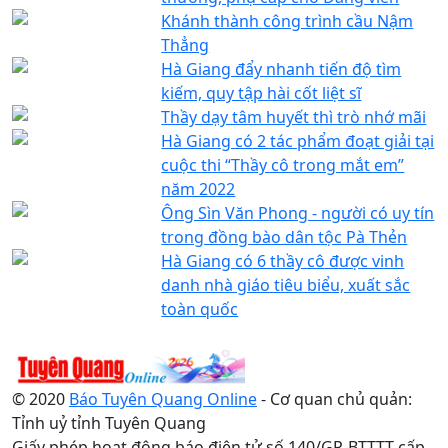
Khánh thành công trình cầu Nậm
Thẳng
Hà Giang đẩy nhanh tiến độ tìm
kiếm, quy tập hài cốt liệt sĩ
Thầy dạy tâm huyết thì trò nhớ mãi
Hà Giang có 2 tác phẩm đoạt giải tại
cuộc thi “Thầy cô trong mắt em”
năm 2022
Ông Sìn Văn Phong - người có uy tín
trong đồng bào dân tộc Pà Thẻn
Hà Giang có 6 thầy cô được vinh
danh nhà giáo tiêu biểu, xuất sắc
toàn quốc
© 2020
Báo Tuyên Quang Online
- Cơ quan chủ quản:
Tỉnh uỷ tỉnh Tuyên Quang
Giấy phép hoạt động báo điện tử số 140/GP-BTTTT cấp