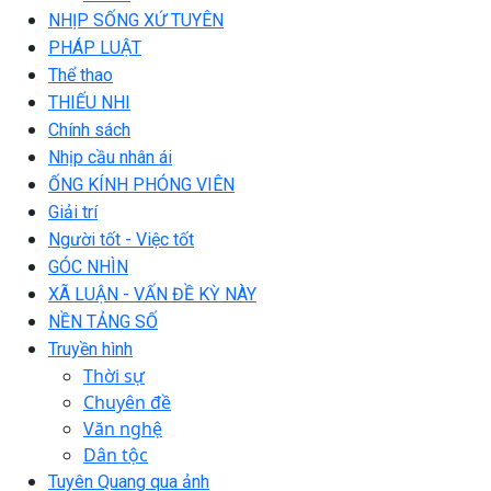
NHỊP SỐNG XỨ TUYÊN
PHÁP LUẬT
Thể thao
THIẾU NHI
Chính sách
Nhịp cầu nhân ái
ỐNG KÍNH PHÓNG VIÊN
Giải trí
Người tốt - Việc tốt
GÓC NHÌN
XÃ LUẬN - VẤN ĐỀ KỲ NÀY
NỀN TẢNG SỐ
Truyền hình
Thời sự
Chuyên đề
Văn nghệ
Dân tộc
Tuyên Quang qua ảnh