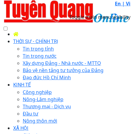
En |
Vi
Toggle main menu visibility
THỜI SỰ - CHÍNH TRỊ
Tin trong tỉnh
Tin trong nước
Xây dựng Đảng - Nhà nước - MTTQ
Bảo vệ nền tảng tư tưởng của Đảng
Đạo đức Hồ Chí Minh
KINH TẾ
Công nghiệp
Nông-Lâm nghiệp
Thương mại - Dịch vụ
Đầu tư
Nông thôn mới
XÃ HỘI