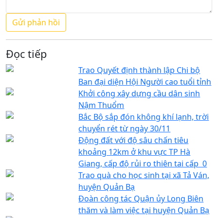
Đọc tiếp
Trao Quyết định thành lập Chi bộ
Ban đại diện Hội Người cao tuổi tỉnh
Khởi công xây dựng cầu dân sinh
Nậm Thuổm
Bắc Bộ sắp đón không khí lạnh, trời
chuyển rét từ ngày 30/11
Động đất với độ sâu chấn tiêu
khoảng 12km ở khu vực TP Hà
Giang, cấp độ rủi ro thiên tai cấp 0
Trao quà cho học sinh tại xã Tả Ván,
huyện Quản Bạ
Đoàn công tác Quận ủy Long Biên
thăm và làm việc tại huyện Quản Bạ