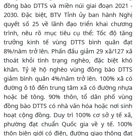
đồng bào DTTS và miền núi giai đoạn 2021 -
2030. Đặc biệt, BTV Tỉnh ủy ban hành Nghị
quyết số 25 về lãnh đạo triển khai chương
trình, nêu rõ mục tiêu cụ thể: Tốc độ tăng
trưởng kinh tế vùng DTTS bình quân đạt
8%/năm trở lên. Phấn đấu giảm 29 xã/127 xã
thoát khỏi tình trạng nghèo, đặc biệt khó
khăn. Tỷ lệ hộ nghèo vùng đồng bào DTTS
giảm bình quân 4%/năm trở lên. 100% xã có
đường ô tô đến trung tâm xã có đường nhựa
hoặc bê tông. 90% thôn, tổ dân phố vùng
đồng bào DTTS có nhà văn hóa hoặc nơi sinh
hoạt cộng đồng. Duy trì 100% cơ sở y tế xã,
phường đạt chuẩn Quốc gia về y tế. 100%
thôn biên giới có điện, đường giao thông đạt