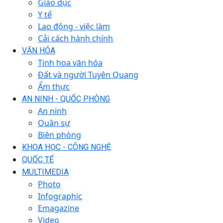
Giáo dục
Y tế
Lao động - việc làm
Cải cách hành chính
VĂN HÓA
Tinh hoa văn hóa
Đất và người Tuyên Quang
Ẩm thực
AN NINH - QUỐC PHÒNG
An ninh
Quân sự
Biên phòng
KHOA HỌC - CÔNG NGHỆ
QUỐC TẾ
MULTIMEDIA
Photo
Infographic
Emagazine
Video