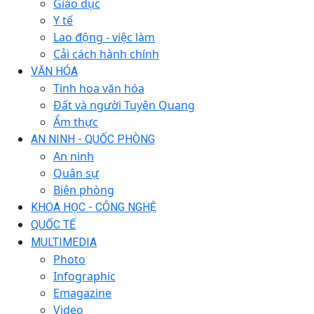
Giáo dục
Y tế
Lao động - việc làm
Cải cách hành chính
VĂN HÓA
Tinh hoa văn hóa
Đất và người Tuyên Quang
Ẩm thực
AN NINH - QUỐC PHÒNG
An ninh
Quân sự
Biên phòng
KHOA HỌC - CÔNG NGHỆ
QUỐC TẾ
MULTIMEDIA
Photo
Infographic
Emagazine
Video