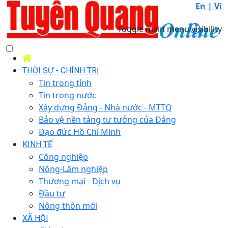
En |
Vi
Toggle main menu visibility
THỜI SỰ - CHÍNH TRỊ
Tin trong tỉnh
Tin trong nước
Xây dựng Đảng - Nhà nước - MTTQ
Bảo vệ nền tảng tư tưởng của Đảng
Đạo đức Hồ Chí Minh
KINH TẾ
Công nghiệp
Nông-Lâm nghiệp
Thương mại - Dịch vụ
Đầu tư
Nông thôn mới
XÃ HỘI