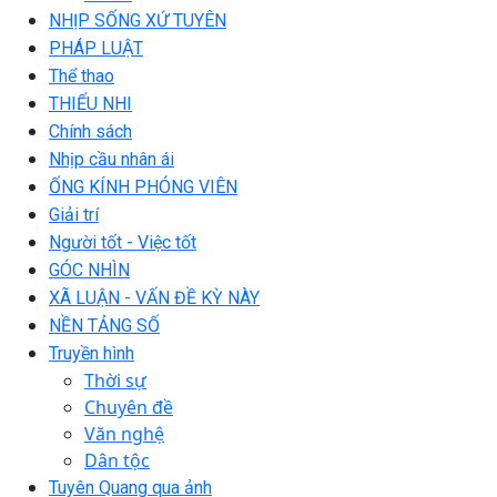
NHỊP SỐNG XỨ TUYÊN
PHÁP LUẬT
Thể thao
THIẾU NHI
Chính sách
Nhịp cầu nhân ái
ỐNG KÍNH PHÓNG VIÊN
Giải trí
Người tốt - Việc tốt
GÓC NHÌN
XÃ LUẬN - VẤN ĐỀ KỲ NÀY
NỀN TẢNG SỐ
Truyền hình
Thời sự
Chuyên đề
Văn nghệ
Dân tộc
Tuyên Quang qua ảnh