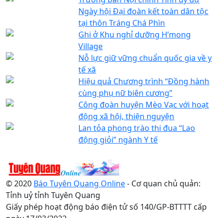
Ngày hội Đại đoàn kết toàn dân tộc
tại thôn Tráng Chá Phìn
Ghi ở Khu nghỉ dưỡng H’mong
Village
Nỗ lực giữ vững chuẩn quốc gia về y
tế xã
Hiệu quả Chương trình “Đồng hành
cùng phụ nữ biên cương”
Công đoàn huyện Mèo Vạc với hoạt
động xã hội, thiện nguyện
Lan tỏa phong trào thi đua “Lao
động giỏi” ngành Y tế
© 2020
Báo Tuyên Quang Online
- Cơ quan chủ quản:
Tỉnh uỷ tỉnh Tuyên Quang
Giấy phép hoạt động báo điện tử số 140/GP-BTTTT cấp