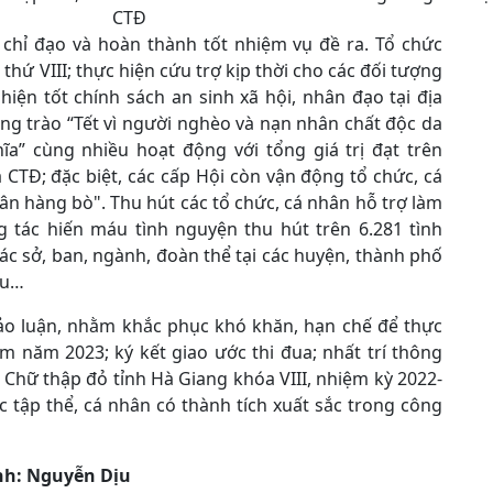
CTĐ
 chỉ đạo và hoàn thành tốt nhiệm vụ đề ra. Tổ chức
 thứ VIII; thực hiện cứu trợ kịp thời cho các đối tượng
hiện tốt chính sách an sinh xã hội, nhân đạo tại địa
ng trào “Tết vì người nghèo và nạn nhân chất độc da
a” cùng nhiều hoạt động với tổng giá trị đạt trên
 CTĐ; đặc biệt, các cấp Hội còn vận động tổ chức, cá
n hàng bò". Thu hút các tổ chức, cá nhân hỗ trợ làm
 tác hiến máu tình nguyện thu hút trên 6.281 tình
ác sở, ban, ngành, đoàn thể tại các huyện, thành phố
áu…
thảo luận, nhằm khắc phục khó khăn, hạn chế để thực
 năm 2023; ký kết giao ước thi đua; nhất trí thông
Chữ thập đỏ tỉnh Hà Giang khóa VIII, nhiệm kỳ 2022-
c tập thể, cá nhân có thành tích xuất sắc trong công
nh: Nguyễn Dịu