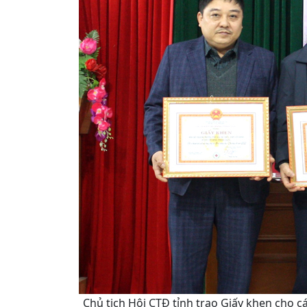
Chủ tịch Hội CTĐ tỉnh trao Giấy khen cho cá