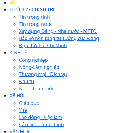
THỜI SỰ - CHÍNH TRỊ
Tin trong tỉnh
Tin trong nước
Xây dựng Đảng - Nhà nước - MTTQ
Bảo vệ nền tảng tư tưởng của Đảng
Đạo đức Hồ Chí Minh
KINH TẾ
Công nghiệp
Nông-Lâm nghiệp
Thương mại - Dịch vụ
Đầu tư
Nông thôn mới
XÃ HỘI
Giáo dục
Y tế
Lao động - việc làm
Cải cách hành chính
VĂN HÓA