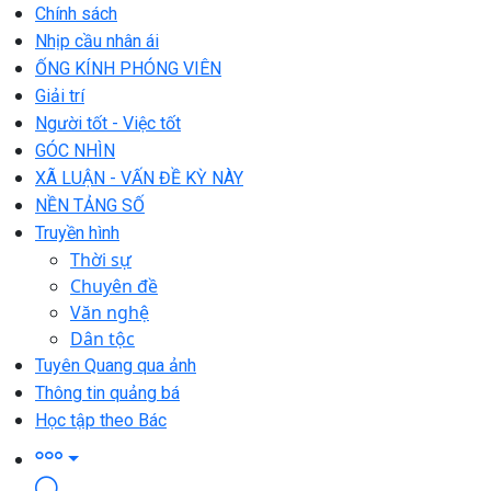
Chính sách
Nhịp cầu nhân ái
ỐNG KÍNH PHÓNG VIÊN
Giải trí
Người tốt - Việc tốt
GÓC NHÌN
XÃ LUẬN - VẤN ĐỀ KỲ NÀY
NỀN TẢNG SỐ
Truyền hình
Thời sự
Chuyên đề
Văn nghệ
Dân tộc
Tuyên Quang qua ảnh
Thông tin quảng bá
Học tập theo Bác