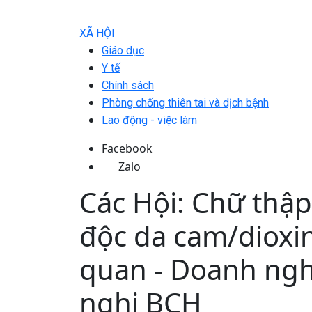
XÃ HỘI
Giáo dục
Y tế
Chính sách
Phòng chống thiên tai và dịch bệnh
Lao động - việc làm
Facebook
Zalo
Các Hội: Chữ thậ
độc da cam/dioxi
quan - Doanh nghi
nghị BCH