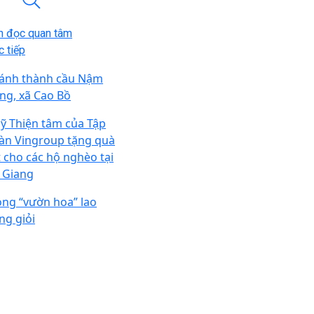
n đọc quan tâm
 tiếp
ánh thành cầu Nậm
ng, xã Cao Bồ
ỹ Thiện tâm của Tập
àn Vingroup tặng quà
t cho các hộ nghèo tại
 Giang
ong “vườn hoa” lao
ng giỏi