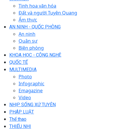
Tinh hoa văn hóa
Đất và người Tuyên Quang
Ẩm thực
AN NINH - QUỐC PHÒNG
An ninh
Quân sự
Biên phòng
KHOA HỌC - CÔNG NGHỆ
QUỐC TẾ
MULTIMEDIA
Photo
Infographic
Emagazine
Video
NHỊP SỐNG XỨ TUYÊN
PHÁP LUẬT
Thể thao
THIẾU NHI