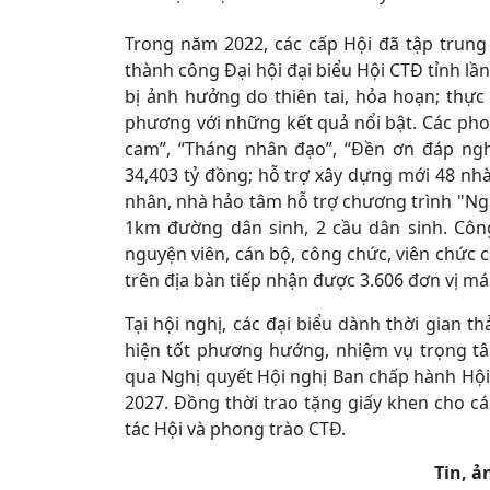
Trong năm 2022, các cấp Hội đã tập trung
thành công Đại hội đại biểu Hội CTĐ tỉnh lần
bị ảnh hưởng do thiên tai, hỏa hoạn; thực 
phương với những kết quả nổi bật. Các pho
cam”, “Tháng nhân đạo”, “Đền ơn đáp nghĩ
34,403 tỷ đồng; hỗ trợ xây dựng mới 48 nhà
nhân, nhà hảo tâm hỗ trợ chương trình "Ngâ
1km đường dân sinh, 2 cầu dân sinh. Công
nguyện viên, cán bộ, công chức, viên chức c
trên địa bàn tiếp nhận được 3.606 đơn vị m
Tại hội nghị, các đại biểu dành thời gian 
hiện tốt phương hướng, nhiệm vụ trọng tâm
qua Nghị quyết Hội nghị Ban chấp hành Hội 
2027. Đồng thời trao tặng giấy khen cho cá
tác Hội và phong trào CTĐ.
Tin, ả