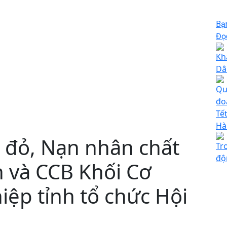
Bạ
Đọc
Kh
Dâ
Qu
đo
Tế
Hà
p đỏ, Nạn nhân chất
Tr
độ
n và CCB Khối Cơ
ệp tỉnh tổ chức Hội