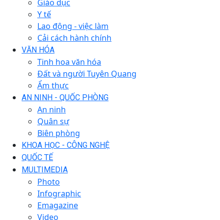
Giáo dục
Y tế
Lao động - việc làm
Cải cách hành chính
VĂN HÓA
Tinh hoa văn hóa
Đất và người Tuyên Quang
Ẩm thực
AN NINH - QUỐC PHÒNG
An ninh
Quân sự
Biên phòng
KHOA HỌC - CÔNG NGHỆ
QUỐC TẾ
MULTIMEDIA
Photo
Infographic
Emagazine
Video