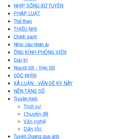
NHỊP SỐNG XỨ TUYÊN
PHÁP LUẬT
Thể thao
THIẾU NHI
Chính sách
Nhịp cầu nhân ái
ỐNG KÍNH PHÓNG VIÊN
Giải trí
Người tốt - Việc tốt
GÓC NHÌN
XÃ LUẬN - VẤN ĐỀ KỲ NÀY
NỀN TẢNG SỐ
Truyền hình
Thời sự
Chuyên đề
Văn nghệ
Dân tộc
Tuyên Quang qua ảnh