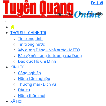
En |
Vi
Toggle main menu visibility
THỜI SỰ - CHÍNH TRỊ
Tin trong tỉnh
Tin trong nước
Xây dựng Đảng - Nhà nước - MTTQ
Bảo vệ nền tảng tư tưởng của Đảng
Đạo đức Hồ Chí Minh
KINH TẾ
Công nghiệp
Nông-Lâm nghiệp
Thương mại - Dịch vụ
Đầu tư
Nông thôn mới
XÃ HỘI