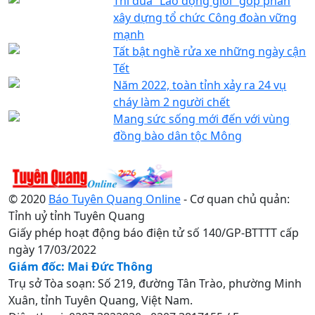
Thi đua “Lao động giỏi” góp phần
xây dựng tổ chức Công đoàn vững
mạnh
Tất bật nghề rửa xe những ngày cận
Tết
Năm 2022, toàn tỉnh xảy ra 24 vụ
cháy làm 2 người chết
Mang sức sống mới đến với vùng
đồng bào dân tộc Mông
© 2020
Báo Tuyên Quang Online
- Cơ quan chủ quản:
Tỉnh uỷ tỉnh Tuyên Quang
Giấy phép hoạt động báo điện tử số 140/GP-BTTTT cấp
ngày 17/03/2022
Giám đốc: Mai Đức Thông
Trụ sở Tòa soạn: Số 219, đường Tân Trào, phường Minh
Xuân, tỉnh Tuyên Quang, Việt Nam.