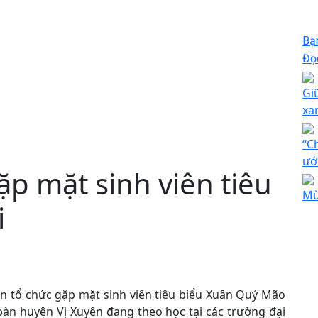
Bạ
Đọc
Gi
xa
“C
ướ
p mặt sinh viên tiêu
Mù
i
ên tổ chức gặp mặt sinh viên tiêu biểu Xuân Quý Mão
 bàn huyện Vị Xuyên đang theo học tại các trường đại