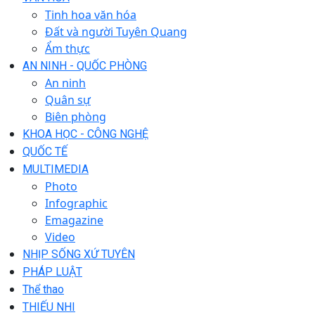
Tinh hoa văn hóa
Đất và người Tuyên Quang
Ẩm thực
AN NINH - QUỐC PHÒNG
An ninh
Quân sự
Biên phòng
KHOA HỌC - CÔNG NGHỆ
QUỐC TẾ
MULTIMEDIA
Photo
Infographic
Emagazine
Video
NHỊP SỐNG XỨ TUYÊN
PHÁP LUẬT
Thể thao
THIẾU NHI