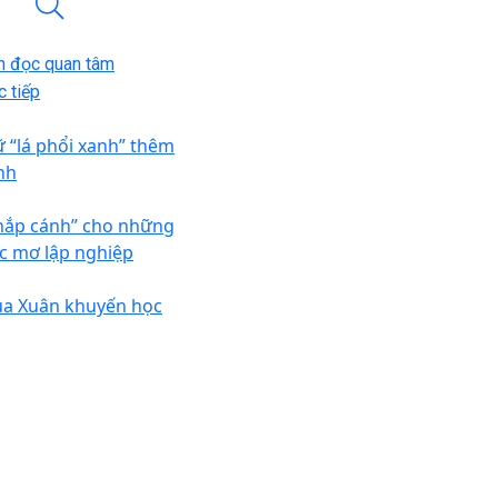
n đọc quan tâm
 tiếp
ữ “lá phổi xanh” thêm
nh
hắp cánh” cho những
c mơ lập nghiệp
a Xuân khuyến học