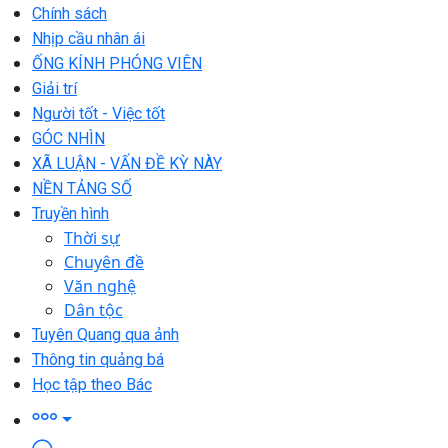
Chính sách
Nhịp cầu nhân ái
ỐNG KÍNH PHÓNG VIÊN
Giải trí
Người tốt - Việc tốt
GÓC NHÌN
XÃ LUẬN - VẤN ĐỀ KỲ NÀY
NỀN TẢNG SỐ
Truyền hình
Thời sự
Chuyên đề
Văn nghệ
Dân tộc
Tuyên Quang qua ảnh
Thông tin quảng bá
Học tập theo Bác