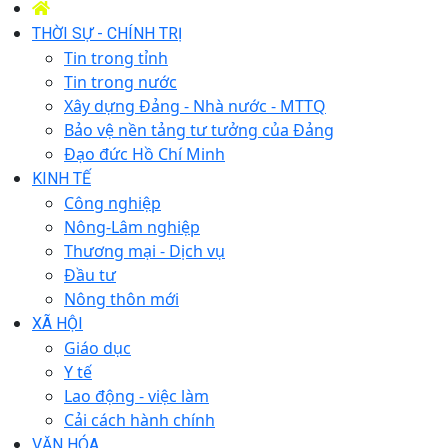
THỜI SỰ - CHÍNH TRỊ
Tin trong tỉnh
Tin trong nước
Xây dựng Đảng - Nhà nước - MTTQ
Bảo vệ nền tảng tư tưởng của Đảng
Đạo đức Hồ Chí Minh
KINH TẾ
Công nghiệp
Nông-Lâm nghiệp
Thương mại - Dịch vụ
Đầu tư
Nông thôn mới
XÃ HỘI
Giáo dục
Y tế
Lao động - việc làm
Cải cách hành chính
VĂN HÓA