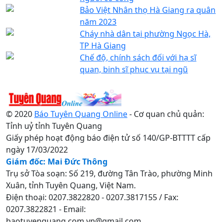
Bảo Việt Nhân thọ Hà Giang ra quân
năm 2023
Cháy nhà dân tại phường Ngọc Hà,
TP Hà Giang
Chế độ, chính sách đối với hạ sĩ
quan, binh sĩ phục vụ tại ngũ
© 2020
Báo Tuyên Quang Online
- Cơ quan chủ quản:
Tỉnh uỷ tỉnh Tuyên Quang
Giấy phép hoạt động báo điện tử số 140/GP-BTTTT cấp
ngày 17/03/2022
Giám đốc: Mai Đức Thông
Trụ sở Tòa soạn: Số 219, đường Tân Trào, phường Minh
Xuân, tỉnh Tuyên Quang, Việt Nam.
Điện thoại: 0207.3822820 - 0207.3817155 / Fax:
0207.3822821 - Email:
baotuyenquang.com.vn@gmail.com