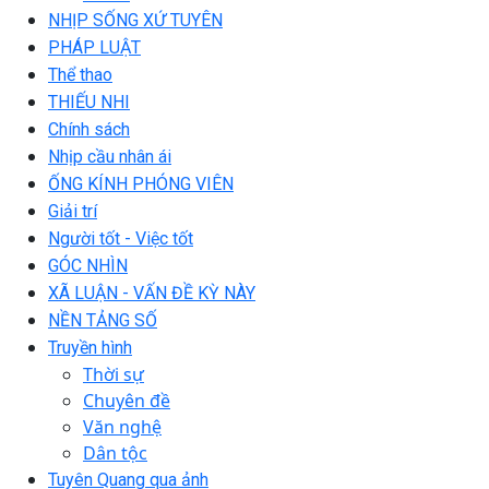
NHỊP SỐNG XỨ TUYÊN
PHÁP LUẬT
Thể thao
THIẾU NHI
Chính sách
Nhịp cầu nhân ái
ỐNG KÍNH PHÓNG VIÊN
Giải trí
Người tốt - Việc tốt
GÓC NHÌN
XÃ LUẬN - VẤN ĐỀ KỲ NÀY
NỀN TẢNG SỐ
Truyền hình
Thời sự
Chuyên đề
Văn nghệ
Dân tộc
Tuyên Quang qua ảnh