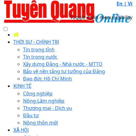
En |
Vi
Toggle main menu visibility
THỜI SỰ - CHÍNH TRỊ
Tin trong tỉnh
Tin trong nước
Xây dựng Đảng - Nhà nước - MTTQ
Bảo vệ nền tảng tư tưởng của Đảng
Đạo đức Hồ Chí Minh
KINH TẾ
Công nghiệp
Nông-Lâm nghiệp
Thương mại - Dịch vụ
Đầu tư
Nông thôn mới
XÃ HỘI