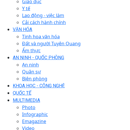
Giáo dục
Y tế
Lao động - việc làm
Cải cách hành chính
VĂN HÓA
Tinh hoa văn hóa
Đất và người Tuyên Quang
Ẩm thực
AN NINH - QUỐC PHÒNG
An ninh
Quân sự
Biên phòng
KHOA HỌC - CÔNG NGHỆ
QUỐC TẾ
MULTIMEDIA
Photo
Infographic
Emagazine
Video