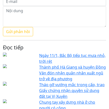
Đọc tiếp
Ngày 11/1, Bắc Bộ tiếp tục mưa nhỏ,
trời rét
Thành phố Hà Giang và huyện Đồng
Văn đón nhận quân nhân xuất ngũ
trở về địa phương
Tháo gỡ vướng mắc trong cấp, trao
Giấy chứng nhận quyền sử dụng
đất tại Vị Xuyên
Chung tay xây dựng nhà ở cho
người có công