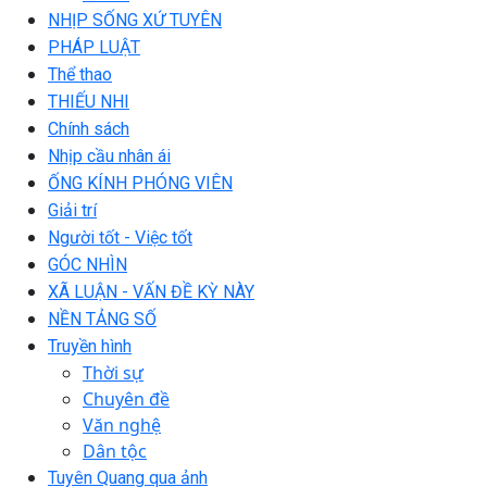
NHỊP SỐNG XỨ TUYÊN
PHÁP LUẬT
Thể thao
THIẾU NHI
Chính sách
Nhịp cầu nhân ái
ỐNG KÍNH PHÓNG VIÊN
Giải trí
Người tốt - Việc tốt
GÓC NHÌN
XÃ LUẬN - VẤN ĐỀ KỲ NÀY
NỀN TẢNG SỐ
Truyền hình
Thời sự
Chuyên đề
Văn nghệ
Dân tộc
Tuyên Quang qua ảnh