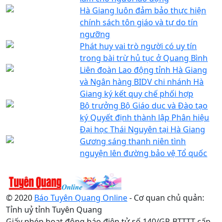
Hà Giang luôn đảm bảo thực hiện
chính sách tôn giáo và tự do tín
ngưỡng
Phát huy vai trò người có uy tín
trong bài trừ hủ tục ở Quang Bình
Liên đoàn Lao động tỉnh Hà Giang
và Ngân hàng BIDV chi nhánh Hà
Giang ký kết quy chế phối hợp
Bộ trưởng Bộ Giáo dục và Đào tạo
ký Quyết định thành lập Phân hiệu
Đại học Thái Nguyên tại Hà Giang
Gương sáng thanh niên tình
nguyện lên đường bảo vệ Tổ quốc
© 2020
Báo Tuyên Quang Online
- Cơ quan chủ quản:
Tỉnh uỷ tỉnh Tuyên Quang
Giấy phép hoạt động báo điện tử số 140/GP-BTTTT cấp