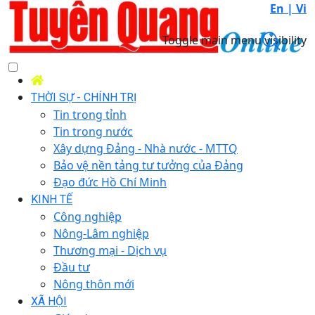
En |
Vi
Toggle main menu visibility
THỜI SỰ - CHÍNH TRỊ
Tin trong tỉnh
Tin trong nước
Xây dựng Đảng - Nhà nước - MTTQ
Bảo vệ nền tảng tư tưởng của Đảng
Đạo đức Hồ Chí Minh
KINH TẾ
Công nghiệp
Nông-Lâm nghiệp
Thương mại - Dịch vụ
Đầu tư
Nông thôn mới
XÃ HỘI