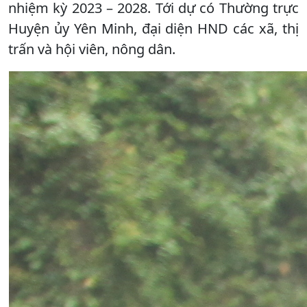
nhiệm kỳ 2023 – 2028. Tới dự có Thường trực
Huyện ủy Yên Minh, đại diện HND các xã, thị
trấn và hội viên, nông dân.