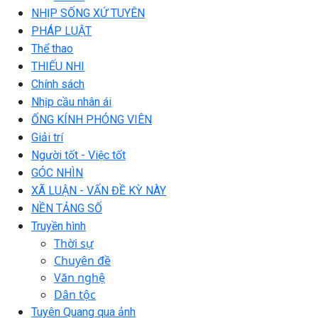
NHỊP SỐNG XỨ TUYÊN
PHÁP LUẬT
Thể thao
THIẾU NHI
Chính sách
Nhịp cầu nhân ái
ỐNG KÍNH PHÓNG VIÊN
Giải trí
Người tốt - Việc tốt
GÓC NHÌN
XÃ LUẬN - VẤN ĐỀ KỲ NÀY
NỀN TẢNG SỐ
Truyền hình
Thời sự
Chuyên đề
Văn nghệ
Dân tộc
Tuyên Quang qua ảnh