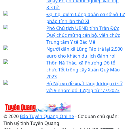
Ngày Phụ nữ khởi nghiệp vào dịp
8.3 tới
Đại hội điểm Công đoàn cơ sở Sở Tư
pháp tỉnh lần thứ XI
Phó Chủ tịch UBND tỉnh Trần Đức
Quý chúc mừng cán bộ, viên chức
Trung tâm Y tế Bắc Mê
Người dân xã Lũng Táo trả lại 2.500
euro cho khách du lịch đánh rơi
Thôn Nà Thác, xã Phương Độ tổ
chức Tết trồng cây Xuân Quý Mão
2023
Bộ Nội vụ đề xuất tăng lương cơ sở
với 9 nhóm đối tượng từ 1/7/2023
© 2020
Báo Tuyên Quang Online
- Cơ quan chủ quản:
Tỉnh uỷ tỉnh Tuyên Quang