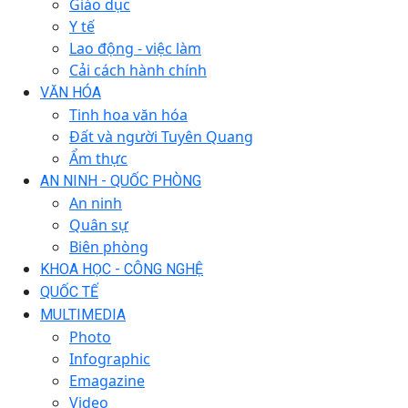
Giáo dục
Y tế
Lao động - việc làm
Cải cách hành chính
VĂN HÓA
Tinh hoa văn hóa
Đất và người Tuyên Quang
Ẩm thực
AN NINH - QUỐC PHÒNG
An ninh
Quân sự
Biên phòng
KHOA HỌC - CÔNG NGHỆ
QUỐC TẾ
MULTIMEDIA
Photo
Infographic
Emagazine
Video