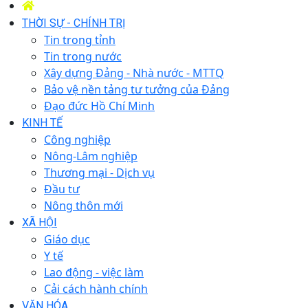
THỜI SỰ - CHÍNH TRỊ
Tin trong tỉnh
Tin trong nước
Xây dựng Đảng - Nhà nước - MTTQ
Bảo vệ nền tảng tư tưởng của Đảng
Đạo đức Hồ Chí Minh
KINH TẾ
Công nghiệp
Nông-Lâm nghiệp
Thương mại - Dịch vụ
Đầu tư
Nông thôn mới
XÃ HỘI
Giáo dục
Y tế
Lao động - việc làm
Cải cách hành chính
VĂN HÓA