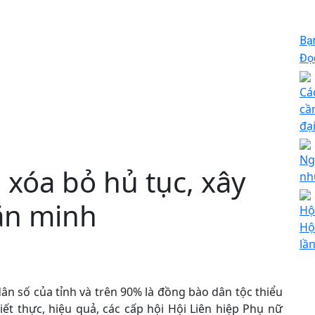
Bạ
Đọc
Cá
cầ
đạ
Ng
xóa bỏ hủ tục, xây
nh
ăn minh
Hộ
Hộ
lầ
ân số của tỉnh và trên 90% là đồng bào dân tộc thiểu
ết thực, hiệu quả, các cấp hội Hội Liên hiệp Phụ nữ