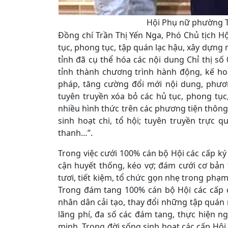
Hội Phụ nữ phường T
Đồng chí Trần Thị Yến Nga, Phó Chủ tịch Hội
tục, phong tục, tập quán lạc hậu, xây dựng
tỉnh đã cụ thể hóa các nội dung Chỉ thị s
tỉnh thành chương trình hành động, kế hoạ
pháp, tăng cường đổi mới nội dung, phươ
tuyên truyền xóa bỏ các hủ tục, phong tục
nhiều hình thức trên các phương tiện thông 
sinh hoạt chi, tổ hội; tuyên truyền trực 
thanh…”.
Trong việc cưới 100% cán bộ Hội các cấp ký
cận huyết thống, kéo vợ; đám cưới cơ bản 
tươi, tiết kiệm, tổ chức gọn nhẹ trong phạm 
Trong đám tang 100% cán bộ Hội các cấp 
nhân dân cải tạo, thay đổi những tập quán 
lãng phí, đa số các đám tang, thực hiện 
minh. Trong đời sống sinh hoạt các cấp Hội