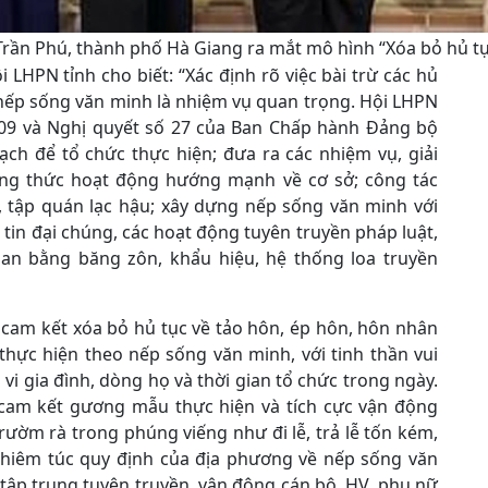
rần Phú, thành phố Hà Giang ra mắt mô hình “Xóa bỏ hủ tụ
 LHPN tỉnh cho biết: “Xác định rõ việc bài trừ các hủ
 nếp sống văn minh là nhiệm vụ quan trọng. Hội LHPN
ố 09 và Nghị quyết số 27 của Ban Chấp hành Đảng bộ
ch để tổ chức thực hiện; đưa ra các nhiệm vụ, giải
ng thức hoạt động hướng mạnh về cơ sở; công tác
, tập quán lạc hậu; xây dựng nếp sống văn minh với
tin đại chúng, các hoạt động tuyên truyền pháp luật,
quan bằng băng zôn, khẩu hiệu, hệ thống loa truyền
 cam kết xóa bỏ hủ tục về tảo hôn, ép hôn, hôn nhân
thực hiện theo nếp sống văn minh, với tinh thần vui
vi gia đình, dòng họ và thời gian tổ chức trong ngày.
cam kết gương mẫu thực hiện và tích cực vận động
rườm rà trong phúng viếng như đi lễ, trả lễ tốn kém,
nghiêm túc quy định của địa phương về nếp sống văn
 tập trung tuyên truyền, vận động cán bộ, HV, phụ nữ