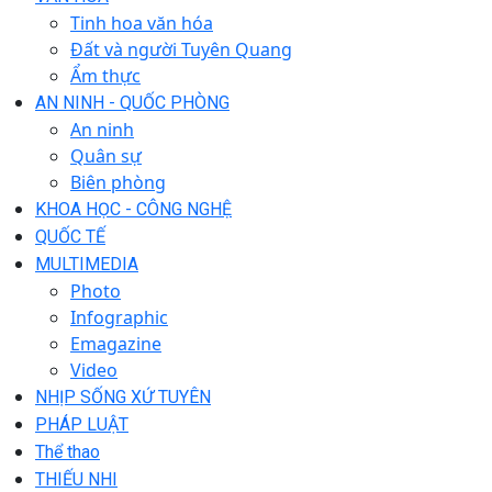
Tinh hoa văn hóa
Đất và người Tuyên Quang
Ẩm thực
AN NINH - QUỐC PHÒNG
An ninh
Quân sự
Biên phòng
KHOA HỌC - CÔNG NGHỆ
QUỐC TẾ
MULTIMEDIA
Photo
Infographic
Emagazine
Video
NHỊP SỐNG XỨ TUYÊN
PHÁP LUẬT
Thể thao
THIẾU NHI