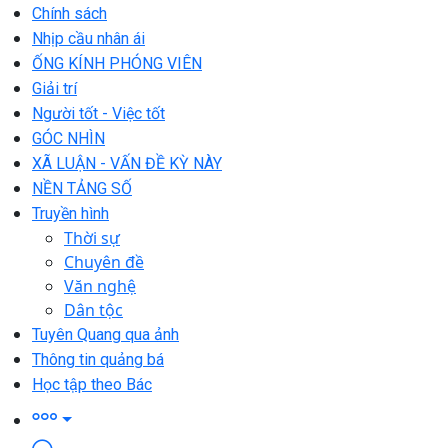
Chính sách
Nhịp cầu nhân ái
ỐNG KÍNH PHÓNG VIÊN
Giải trí
Người tốt - Việc tốt
GÓC NHÌN
XÃ LUẬN - VẤN ĐỀ KỲ NÀY
NỀN TẢNG SỐ
Truyền hình
Thời sự
Chuyên đề
Văn nghệ
Dân tộc
Tuyên Quang qua ảnh
Thông tin quảng bá
Học tập theo Bác