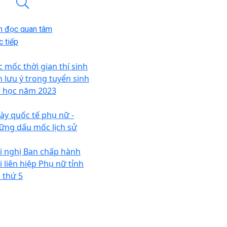
n đọc quan tâm
 tiếp
c mốc thời gian thí sinh
n lưu ý trong tuyển sinh
i học năm 2023
ày quốc tế phụ nữ -
ững dấu mốc lịch sử
i nghị Ban chấp hành
i liên hiệp Phụ nữ tỉnh
n thứ 5