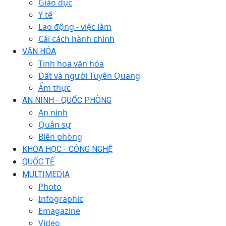
Giáo dục
Y tế
Lao động - việc làm
Cải cách hành chính
VĂN HÓA
Tinh hoa văn hóa
Đất và người Tuyên Quang
Ẩm thực
AN NINH - QUỐC PHÒNG
An ninh
Quân sự
Biên phòng
KHOA HỌC - CÔNG NGHỆ
QUỐC TẾ
MULTIMEDIA
Photo
Infographic
Emagazine
Video