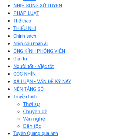
NHỊP SỐNG XỨ TUYÊN
PHÁP LUẬT
Thể thao
THIẾU NHI
Chính sách
Nhịp cầu nhân ái
ỐNG KÍNH PHÓNG VIÊN
Giải trí
Người tốt - Việc tốt
GÓC NHÌN
XÃ LUẬN - VẤN ĐỀ KỲ NÀY
NỀN TẢNG SỐ
Truyền hình
Thời sự
Chuyên đề
Văn nghệ
Dân tộc
Tuyên Quang qua ảnh