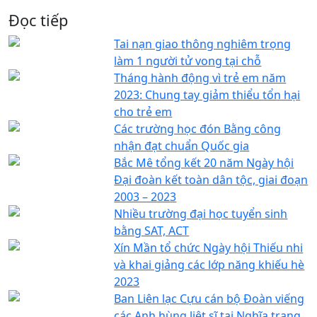
Đọc tiếp
Tai nạn giao thông nghiêm trọng
làm 1 người tử vong tại chỗ
Tháng hành động vì trẻ em năm
2023: Chung tay giảm thiểu tổn hại
cho trẻ em
Các trường học đón Bằng công
nhận đạt chuẩn Quốc gia
Bắc Mê tổng kết 20 năm Ngày hội
Đại đoàn kết toàn dân tộc, giai đoạn
2003 – 2023
Nhiều trường đại học tuyển sinh
bằng SAT, ACT
Xín Mần tổ chức Ngày hội Thiếu nhi
và khai giảng các lớp năng khiếu hè
2023
Ban Liên lạc Cựu cán bộ Đoàn viếng
các Anh hùng liệt sĩ tại Nghĩa trang