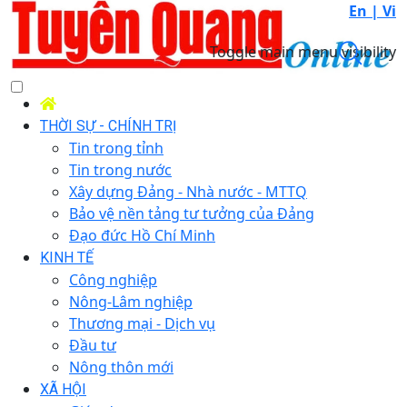
En |
Vi
Toggle main menu visibility
THỜI SỰ - CHÍNH TRỊ
Tin trong tỉnh
Tin trong nước
Xây dựng Đảng - Nhà nước - MTTQ
Bảo vệ nền tảng tư tưởng của Đảng
Đạo đức Hồ Chí Minh
KINH TẾ
Công nghiệp
Nông-Lâm nghiệp
Thương mại - Dịch vụ
Đầu tư
Nông thôn mới
XÃ HỘI