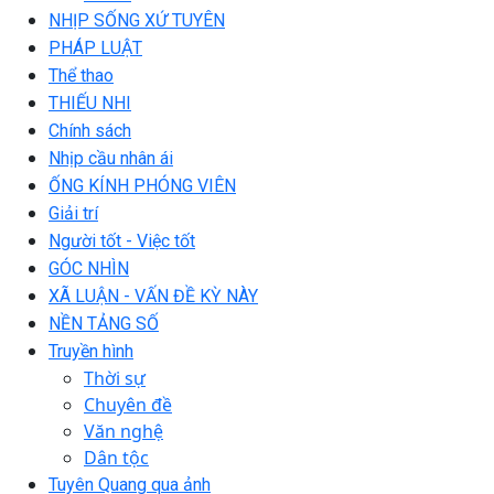
NHỊP SỐNG XỨ TUYÊN
PHÁP LUẬT
Thể thao
THIẾU NHI
Chính sách
Nhịp cầu nhân ái
ỐNG KÍNH PHÓNG VIÊN
Giải trí
Người tốt - Việc tốt
GÓC NHÌN
XÃ LUẬN - VẤN ĐỀ KỲ NÀY
NỀN TẢNG SỐ
Truyền hình
Thời sự
Chuyên đề
Văn nghệ
Dân tộc
Tuyên Quang qua ảnh