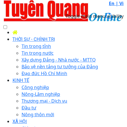
En |
Vi
Toggle main menu visibility
THỜI SỰ - CHÍNH TRỊ
Tin trong tỉnh
Tin trong nước
Xây dựng Đảng - Nhà nước - MTTQ
Bảo vệ nền tảng tư tưởng của Đảng
Đạo đức Hồ Chí Minh
KINH TẾ
Công nghiệp
Nông-Lâm nghiệp
Thương mại - Dịch vụ
Đầu tư
Nông thôn mới
XÃ HỘI