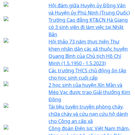
Hội đàm giữa Huyện ủy Đồng Văn
và Huyện ủy Phú Ninh (Trung Quốc)
Trường Cao đẳng KT&CN Hà Giang
có 3 sinh viên đi làm việc tại Nhật
Bản
Hội thảo 73 năm thực hiện Thư
khen nhân dân các xã thuộc huyện
Quang Bình của Chủ tịch Hồ Chí
Minh (1.5.1950 - 1.5.2023)
Các trường THCS chủ động ôn tập
cho học sinh cuối cấp
2 học sinh của huyện Xín Mần và
Mèo Vạc được trao Giải thưởng Kim
Đồng
Tài liệu tuyên truyền phòng cháy,
chữa cháy và cứu nạn cứu hộ dành
cho Công an cấp xã
Công đoàn Điện lực Việt Nam thăm,