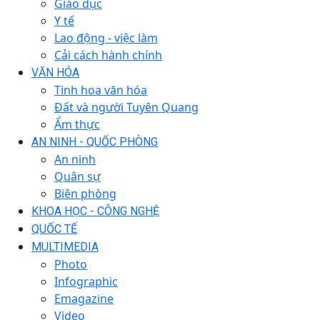
Giáo dục
Y tế
Lao động - việc làm
Cải cách hành chính
VĂN HÓA
Tinh hoa văn hóa
Đất và người Tuyên Quang
Ẩm thực
AN NINH - QUỐC PHÒNG
An ninh
Quân sự
Biên phòng
KHOA HỌC - CÔNG NGHỆ
QUỐC TẾ
MULTIMEDIA
Photo
Infographic
Emagazine
Video