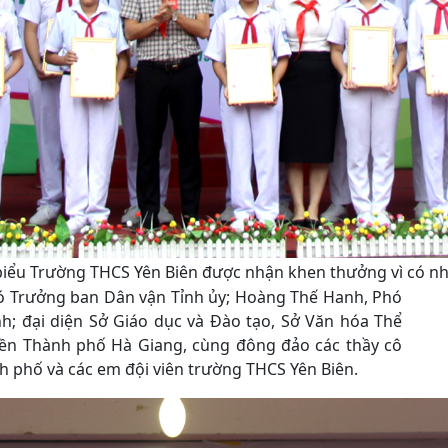
 biểu Trường THCS Yên Biên được nhận khen thưởng vì có n
ó Trưởng ban Dân vận Tỉnh ủy; Hoàng Thế Hanh, Phó
nh; đại diện Sở Giáo dục và Đào tạo, Sở Văn hóa Thể
uyền Thành phố Hà Giang, cùng đông đảo các thầy cô
nh phố và các em đội viên trường THCS Yên Biên.