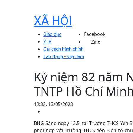
XÃ HỘI
Facebook
Giáo dục
Zalo
Y tế
Cải cách hành chính
Lao động - việc làm
Kỷ niệm 82 năm N
TNTP Hồ Chí Min
12:32, 13/05/2023
BHG-Sáng ngày 13.5, tại Trường THCS Yên B
phối hợp với Trường THCS Yên Biên tổ ch