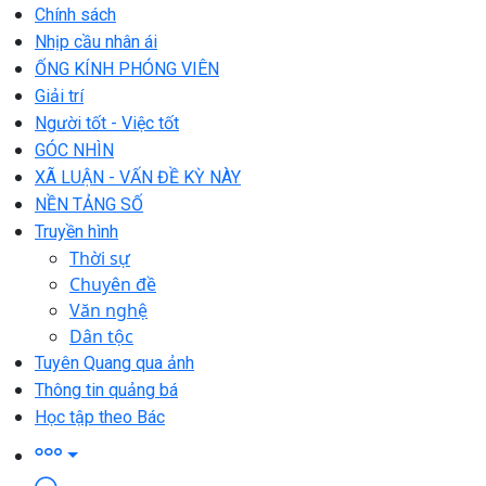
Chính sách
Nhịp cầu nhân ái
ỐNG KÍNH PHÓNG VIÊN
Giải trí
Người tốt - Việc tốt
GÓC NHÌN
XÃ LUẬN - VẤN ĐỀ KỲ NÀY
NỀN TẢNG SỐ
Truyền hình
Thời sự
Chuyên đề
Văn nghệ
Dân tộc
Tuyên Quang qua ảnh
Thông tin quảng bá
Học tập theo Bác