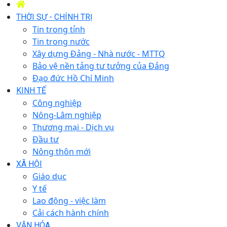
THỜI SỰ - CHÍNH TRỊ
Tin trong tỉnh
Tin trong nước
Xây dựng Đảng - Nhà nước - MTTQ
Bảo vệ nền tảng tư tưởng của Đảng
Đạo đức Hồ Chí Minh
KINH TẾ
Công nghiệp
Nông-Lâm nghiệp
Thương mại - Dịch vụ
Đầu tư
Nông thôn mới
XÃ HỘI
Giáo dục
Y tế
Lao động - việc làm
Cải cách hành chính
VĂN HÓA