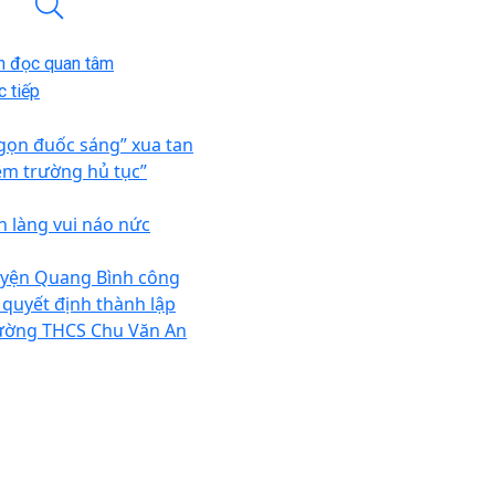
n đọc quan tâm
 tiếp
gọn đuốc sáng” xua tan
êm trường hủ tục”
n làng vui náo nức
yện Quang Bình công
 quyết định thành lập
ường THCS Chu Văn An