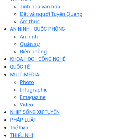
Tinh hoa văn hóa
Đất và người Tuyên Quang
Ẩm thực
AN NINH - QUỐC PHÒNG
An ninh
Quân sự
Biên phòng
KHOA HỌC - CÔNG NGHỆ
QUỐC TẾ
MULTIMEDIA
Photo
Infographic
Emagazine
Video
NHỊP SỐNG XỨ TUYÊN
PHÁP LUẬT
Thể thao
THIẾU NHI