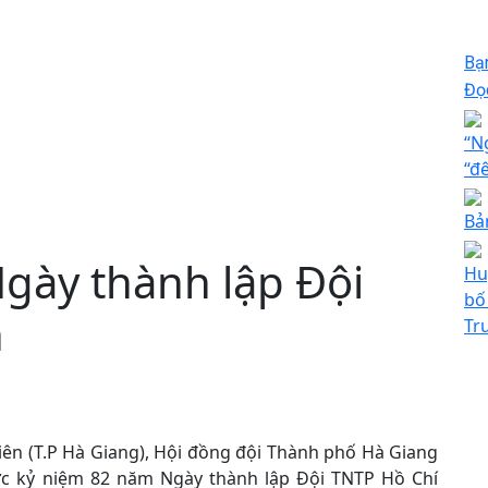
Bạ
Đọc
“N
“đ
Bả
gày thành lập Đội
Hu
bố
h
Tr
iên (T.P Hà Giang), Hội đồng đội Thành phố Hà Giang
ức kỷ niệm 82 năm Ngày thành lập Đội TNTP Hồ Chí