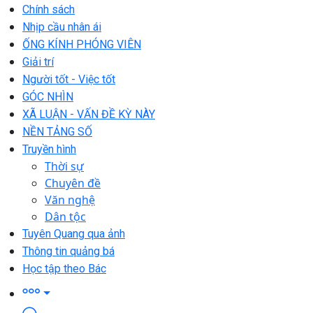
Chính sách
Nhịp cầu nhân ái
ỐNG KÍNH PHÓNG VIÊN
Giải trí
Người tốt - Việc tốt
GÓC NHÌN
XÃ LUẬN - VẤN ĐỀ KỲ NÀY
NỀN TẢNG SỐ
Truyền hình
Thời sự
Chuyên đề
Văn nghệ
Dân tộc
Tuyên Quang qua ảnh
Thông tin quảng bá
Học tập theo Bác