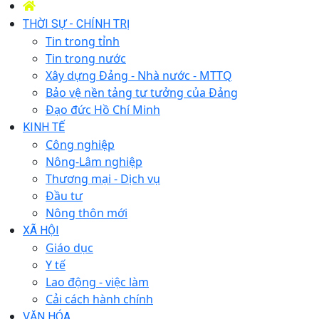
THỜI SỰ - CHÍNH TRỊ
Tin trong tỉnh
Tin trong nước
Xây dựng Đảng - Nhà nước - MTTQ
Bảo vệ nền tảng tư tưởng của Đảng
Đạo đức Hồ Chí Minh
KINH TẾ
Công nghiệp
Nông-Lâm nghiệp
Thương mại - Dịch vụ
Đầu tư
Nông thôn mới
XÃ HỘI
Giáo dục
Y tế
Lao động - việc làm
Cải cách hành chính
VĂN HÓA