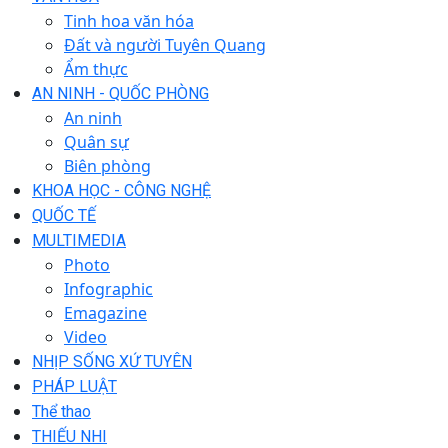
Tinh hoa văn hóa
Đất và người Tuyên Quang
Ẩm thực
AN NINH - QUỐC PHÒNG
An ninh
Quân sự
Biên phòng
KHOA HỌC - CÔNG NGHỆ
QUỐC TẾ
MULTIMEDIA
Photo
Infographic
Emagazine
Video
NHỊP SỐNG XỨ TUYÊN
PHÁP LUẬT
Thể thao
THIẾU NHI