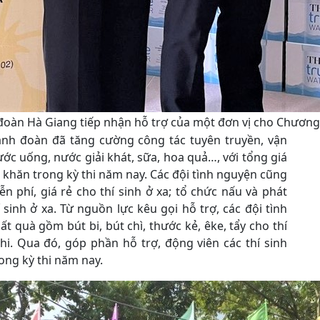
oàn Hà Giang tiếp nhận hỗ trợ của một đơn vị cho Chương t
hành đoàn đã tăng cường công tác tuyên truyền, vận
c uống, nước giải khát, sữa, hoa quả…, với tổng giá
ó khăn trong kỳ thi năm nay. Các đội tình nguyện cũng
ễn phí, giá rẻ cho thí sinh ở xa; tổ chức nấu và phát
sinh ở xa. Từ nguồn lực kêu gọi hỗ trợ, các đội tình
t quà gồm bút bi, bút chì, thước kẻ, êke, tẩy cho thí
hi. Qua đó, góp phần hỗ trợ, động viên các thí sinh
ong kỳ thi năm nay.