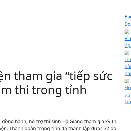
Bạ
Đọc
Vì 
ng
Tỉ
đà
ện tham gia “tiếp sức
nă
ểm thi trong tỉnh
Ho
qu
la
, đồng hành, hỗ trợ thí sinh Hà Giang tham gia kỳ thi
ện, Thành đoàn trong tỉnh đã thành lập được 32 đội