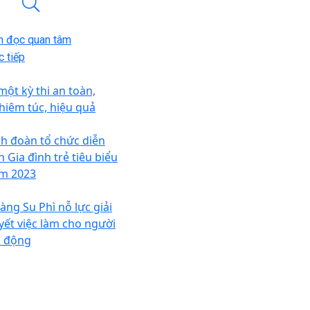
n đọc quan tâm
 tiếp
một kỳ thi an toàn,
hiêm túc, hiệu quả
nh đoàn tổ chức diễn
n Gia đình trẻ tiêu biểu
m 2023
àng Su Phì nỗ lực giải
yết việc làm cho người
o động