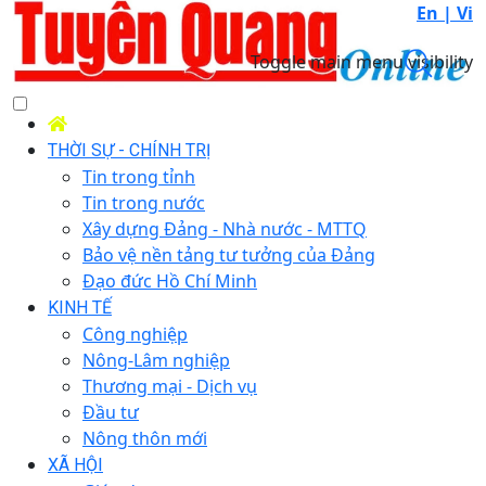
En |
Vi
Toggle main menu visibility
THỜI SỰ - CHÍNH TRỊ
Tin trong tỉnh
Tin trong nước
Xây dựng Đảng - Nhà nước - MTTQ
Bảo vệ nền tảng tư tưởng của Đảng
Đạo đức Hồ Chí Minh
KINH TẾ
Công nghiệp
Nông-Lâm nghiệp
Thương mại - Dịch vụ
Đầu tư
Nông thôn mới
XÃ HỘI