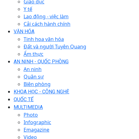
Giáo dục
Y tế
Lao động - việc làm
Cải cách hành chính
VĂN HÓA
Tinh hoa văn hóa
Đất và người Tuyên Quang
Ẩm thực
AN NINH - QUỐC PHÒNG
An ninh
Quân sự
Biên phòng
KHOA HỌC - CÔNG NGHỆ
QUỐC TẾ
MULTIMEDIA
Photo
Infographic
Emagazine
Video