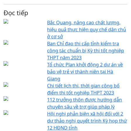
Đọc tiếp
Bắc Quang, nâng cao chất lượng,
hiệu quả thực hiện quy chế dân chủ
ở cơ sở
Ban Chỉ đạo thi cấp tỉnh kiểm tra
công tác chuẩn bị Kỳ thi tốt nghiệp
THPT năm 2023
Tổ chức Plan khởi động 2 dự án về
bảo vệ trẻ vị thành niên tại Hà
Giang
Chi tiết lịch thi, thời gian công bố
điểm thi tốt nghiệp THPT 2023
112 trưởng thôn được hướng dẫn
chuyên sâu về trợ giúp pháp lý
Hội nghị phản biện xã hội đối với 2
dự thảo nghị quyết trình Kỳ họp thứ
12 HĐND tỉnh