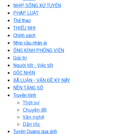
NHỊP SỐNG XỨ TUYÊN
PHÁP LUẬT
Thể thao
THIẾU NHI
Chính sách
Nhịp cầu nhân ái
ỐNG KÍNH PHÓNG VIÊN
Giải trí
Người tốt - Việc tốt
GÓC NHÌN
XÃ LUẬN - VẤN ĐỀ KỲ NÀY
NỀN TẢNG SỐ
Truyền hình
Thời sự
Chuyên đề
Văn nghệ
Dân tộc
Tuyên Quang qua ảnh