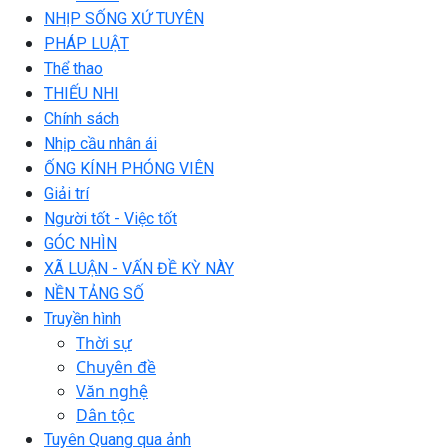
NHỊP SỐNG XỨ TUYÊN
PHÁP LUẬT
Thể thao
THIẾU NHI
Chính sách
Nhịp cầu nhân ái
ỐNG KÍNH PHÓNG VIÊN
Giải trí
Người tốt - Việc tốt
GÓC NHÌN
XÃ LUẬN - VẤN ĐỀ KỲ NÀY
NỀN TẢNG SỐ
Truyền hình
Thời sự
Chuyên đề
Văn nghệ
Dân tộc
Tuyên Quang qua ảnh