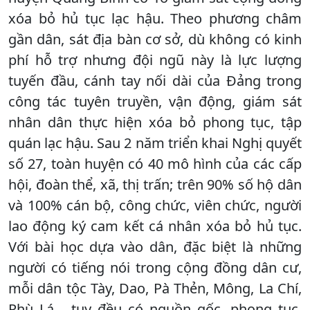
xóa bỏ hủ tục lạc hậu. Theo phương châm
gần dân, sát địa bàn cơ sở, dù không có kinh
phí hỗ trợ nhưng đội ngũ này là lực lượng
tuyến đầu, cánh tay nối dài của Đảng trong
công tác tuyên truyền, vận động, giám sát
nhân dân thực hiện xóa bỏ phong tục, tập
quán lạc hậu. Sau 2 năm triển khai Nghị quyết
số 27, toàn huyện có 40 mô hình của các cấp
hội, đoàn thể, xã, thị trấn; trên 90% số hộ dân
và 100% cán bộ, công chức, viên chức, người
lao động ký cam kết cá nhân xóa bỏ hủ tục.
Với bài học dựa vào dân, đặc biệt là những
người có tiếng nói trong cộng đồng dân cư,
mỗi dân tộc Tày, Dao, Pà Thẻn, Mông, La Chí,
Phù Lá… tuy đều có nguồn gốc, phong tục,