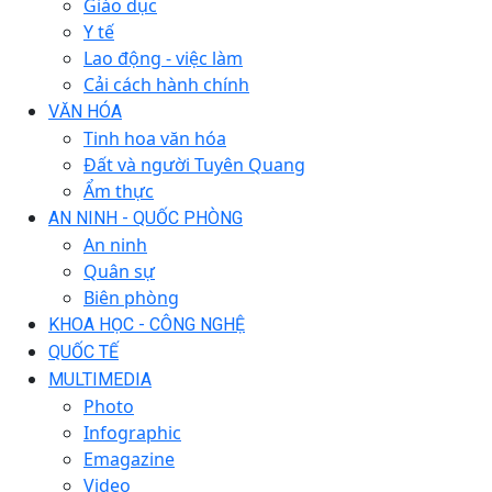
Giáo dục
Y tế
Lao động - việc làm
Cải cách hành chính
VĂN HÓA
Tinh hoa văn hóa
Đất và người Tuyên Quang
Ẩm thực
AN NINH - QUỐC PHÒNG
An ninh
Quân sự
Biên phòng
KHOA HỌC - CÔNG NGHỆ
QUỐC TẾ
MULTIMEDIA
Photo
Infographic
Emagazine
Video