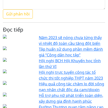
Đọc tiếp
Năm 2023 sẽ nóng chưa từng thấy
vì nhiệt độ toàn cầu tăng đột biến
Tập huấn sử dụng phần mềm đánh
giá “Công dân học tập”
Hội nghị BCH Hội Khuyến học tỉnh
lần thứ VI
Hội nghị trực tuyến công tác tổ
chức thi tốt nghiệp THPT năm 2023
Hiệu quả công tác chăm lo đời sống
nạn nhân chất độc da cam/dioxin
Hỗ trợ phụ nữ phát triển toàn diện,
xây dựng gia đình hạnh phúc
Đường Thượng quan tâm nâng cao