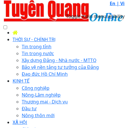
En |
Vi
Toggle main menu visibility
THỜI SỰ - CHÍNH TRỊ
Tin trong tỉnh
Tin trong nước
Xây dựng Đảng - Nhà nước - MTTQ
Bảo vệ nền tảng tư tưởng của Đảng
Đạo đức Hồ Chí Minh
KINH TẾ
Công nghiệp
Nông-Lâm nghiệp
Thương mại - Dịch vụ
Đầu tư
Nông thôn mới
XÃ HỘI