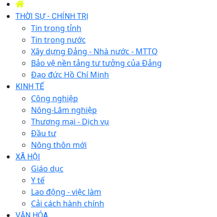
THỜI SỰ - CHÍNH TRỊ
Tin trong tỉnh
Tin trong nước
Xây dựng Đảng - Nhà nước - MTTQ
Bảo vệ nền tảng tư tưởng của Đảng
Đạo đức Hồ Chí Minh
KINH TẾ
Công nghiệp
Nông-Lâm nghiệp
Thương mại - Dịch vụ
Đầu tư
Nông thôn mới
XÃ HỘI
Giáo dục
Y tế
Lao động - việc làm
Cải cách hành chính
VĂN HÓA