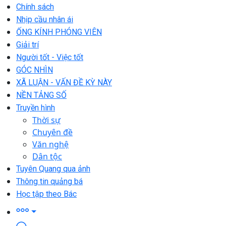
Chính sách
Nhịp cầu nhân ái
ỐNG KÍNH PHÓNG VIÊN
Giải trí
Người tốt - Việc tốt
GÓC NHÌN
XÃ LUẬN - VẤN ĐỀ KỲ NÀY
NỀN TẢNG SỐ
Truyền hình
Thời sự
Chuyên đề
Văn nghệ
Dân tộc
Tuyên Quang qua ảnh
Thông tin quảng bá
Học tập theo Bác