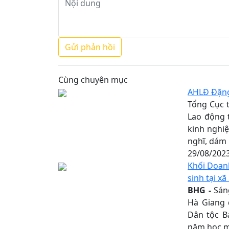
Cùng chuyên mục
AHLĐ Đặng 
Tổng Cục 
Lao động t
kinh nghiệ
nghĩ, dám 
29/08/202
Khối Doanh
sinh tại x
BHG -
Sáng
Hà Giang 
Dân tộc B
năm học mớ