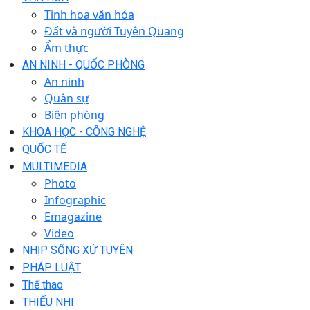
Tinh hoa văn hóa
Đất và người Tuyên Quang
Ẩm thực
AN NINH - QUỐC PHÒNG
An ninh
Quân sự
Biên phòng
KHOA HỌC - CÔNG NGHỆ
QUỐC TẾ
MULTIMEDIA
Photo
Infographic
Emagazine
Video
NHỊP SỐNG XỨ TUYÊN
PHÁP LUẬT
Thể thao
THIẾU NHI