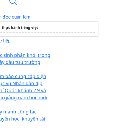
n đọc quan tâm
thực hành tiếng việt
 tiếp
c sinh phấn khởi trong
ày đầu tựu trường
m bảo cung cấp điện
ục vụ Nhân dân dịp
hỉ Quốc khánh 2.9 và
ai giảng năm học mới
y mạnh công tác
uyến học, khuyến tài