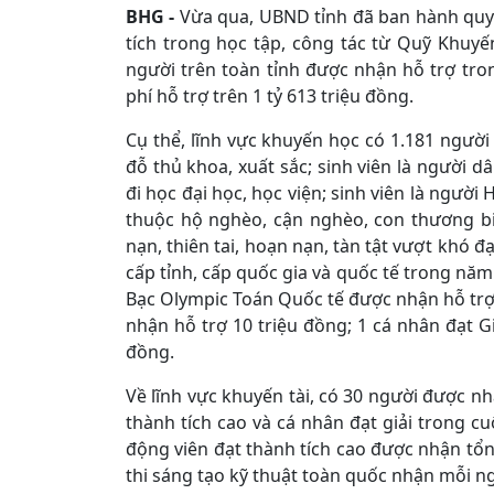
BHG -
Vừa qua, UBND tỉnh đã ban hành quyế
tích trong học tập, công tác từ Quỹ Khuyế
người trên toàn tỉnh được nhận hỗ trợ tron
phí hỗ trợ trên 1 tỷ 613 triệu đồng.
Cụ thể, lĩnh vực khuyến học có 1.181 người
đỗ thủ khoa, xuất sắc; sinh viên là người 
đi học đại học, học viện; sinh viên là người 
thuộc hộ nghèo, cận nghèo, con thương bin
nạn, thiên tai, hoạn nạn, tàn tật vượt khó đạt
cấp tỉnh, cấp quốc gia và quốc tế trong năm 
Bạc Olympic Toán Quốc tế được nhận hỗ trợ 
nhận hỗ trợ 10 triệu đồng; 1 cá nhân đạt Gi
đồng.
Về lĩnh vực khuyến tài, có 30 người được n
thành tích cao và cá nhân đạt giải trong cu
động viên đạt thành tích cao được nhận tổng
thi sáng tạo kỹ thuật toàn quốc nhận mỗi n