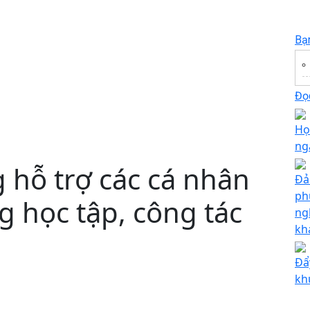
Bạ
Đọc
Họ
ng
 hỗ trợ các cá nhân
Đả
ph
g học tập, công tác
ng
kh
Đẩ
kh