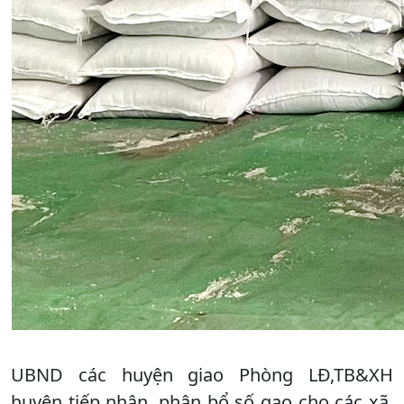
UBND các huyện giao Phòng LĐ,TB&XH
huyện tiếp nhận, phân bổ số gạo cho các xã,