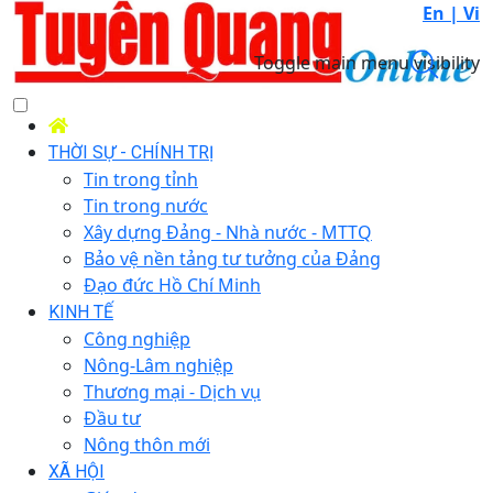
En |
Vi
Toggle main menu visibility
THỜI SỰ - CHÍNH TRỊ
Tin trong tỉnh
Tin trong nước
Xây dựng Đảng - Nhà nước - MTTQ
Bảo vệ nền tảng tư tưởng của Đảng
Đạo đức Hồ Chí Minh
KINH TẾ
Công nghiệp
Nông-Lâm nghiệp
Thương mại - Dịch vụ
Đầu tư
Nông thôn mới
XÃ HỘI