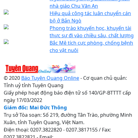
nhà giáo Chu Văn An
Hiệu quả công tác luân chuyển cán
bộ ở Bản Ngò
Phong trào khuyến học, khuyến tài
thực sự đi vào chiều sâu, chất lượng
Bắc Mê tích cực phòng, chống bệnh
cho vật nuôi
© 2020
Báo Tuyên Quang Online
- Cơ quan chủ quản:
Tỉnh uỷ tỉnh Tuyên Quang
Giấy phép hoạt động báo điện tử số 140/GP-BTTTT cấp
ngày 17/03/2022
Giám đốc: Mai Đức Thông
Trụ sở Tòa soạn: Số 219, đường Tân Trào, phường Minh
Xuân, tỉnh Tuyên Quang, Việt Nam.
Điện thoại: 0207.3822820 - 0207.3817155 / Fax:
0207.3822821 - Email: