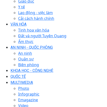
Giáo dục
Y tế
Lao động - việc làm
Cải cách hành chính
VĂN HÓA
Tinh hoa văn hóa
Đất và người Tuyên Quang
Ẩm thực
AN NINH - QUỐC PHÒNG
An ninh
Quân sự
Biên phòng
KHOA HỌC - CÔNG NGHỆ
QUỐC TẾ
MULTIMEDIA
Photo
Infographic
Emagazine
Video