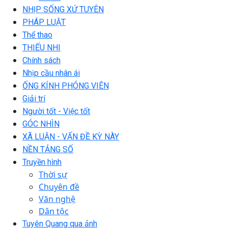
NHỊP SỐNG XỨ TUYÊN
PHÁP LUẬT
Thể thao
THIẾU NHI
Chính sách
Nhịp cầu nhân ái
ỐNG KÍNH PHÓNG VIÊN
Giải trí
Người tốt - Việc tốt
GÓC NHÌN
XÃ LUẬN - VẤN ĐỀ KỲ NÀY
NỀN TẢNG SỐ
Truyền hình
Thời sự
Chuyên đề
Văn nghệ
Dân tộc
Tuyên Quang qua ảnh