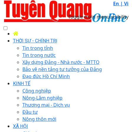
En |
Vi
Toggle main menu visibility
THỜI SỰ - CHÍNH TRỊ
Tin trong tỉnh
Tin trong nước
Xây dựng Đảng - Nhà nước - MTTQ
Bảo vệ nền tảng tư tưởng của Đảng
Đạo đức Hồ Chí Minh
KINH TẾ
Công nghiệp
Nông-Lâm nghiệp
Thương mại - Dịch vụ
Đầu tư
Nông thôn mới
XÃ HỘI