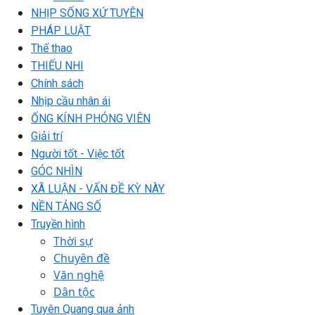
NHỊP SỐNG XỨ TUYÊN
PHÁP LUẬT
Thể thao
THIẾU NHI
Chính sách
Nhịp cầu nhân ái
ỐNG KÍNH PHÓNG VIÊN
Giải trí
Người tốt - Việc tốt
GÓC NHÌN
XÃ LUẬN - VẤN ĐỀ KỲ NÀY
NỀN TẢNG SỐ
Truyền hình
Thời sự
Chuyên đề
Văn nghệ
Dân tộc
Tuyên Quang qua ảnh