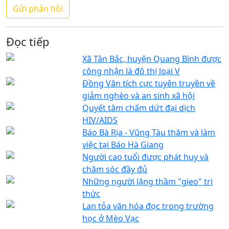
Đọc tiếp
Xã Tân Bắc, huyện Quang Bình được
công nhận là đô thị loại V
Đồng Văn tích cực tuyên truyền về
giảm nghèo và an sinh xã hội
Quyết tâm chấm dứt đại dịch
HIV/AIDS
Báo Bà Rịa - Vũng Tàu thăm và làm
việc tại Báo Hà Giang
Người cao tuổi được phát huy và
chăm sóc đầy đủ
Những người lặng thầm "gieo" tri
thức
Lan tỏa văn hóa đọc trong trường
học ở Mèo Vạc