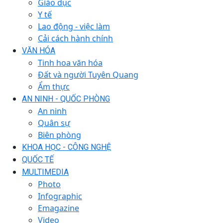
Giáo dục
Y tế
Lao động - việc làm
Cải cách hành chính
VĂN HÓA
Tinh hoa văn hóa
Đất và người Tuyên Quang
Ẩm thực
AN NINH - QUỐC PHÒNG
An ninh
Quân sự
Biên phòng
KHOA HỌC - CÔNG NGHỆ
QUỐC TẾ
MULTIMEDIA
Photo
Infographic
Emagazine
Video