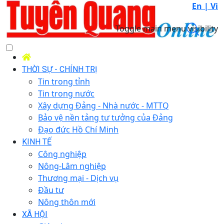
En |
Vi
Toggle main menu visibility
THỜI SỰ - CHÍNH TRỊ
Tin trong tỉnh
Tin trong nước
Xây dựng Đảng - Nhà nước - MTTQ
Bảo vệ nền tảng tư tưởng của Đảng
Đạo đức Hồ Chí Minh
KINH TẾ
Công nghiệp
Nông-Lâm nghiệp
Thương mại - Dịch vụ
Đầu tư
Nông thôn mới
XÃ HỘI