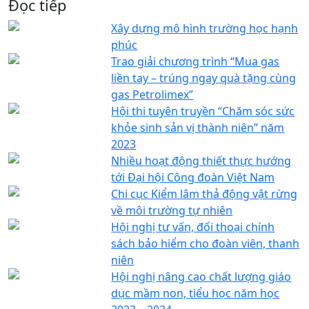
Đọc tiếp
Xây dựng mô hình trường học hạnh
phúc
Trao giải chương trình “Mua gas
liền tay – trúng ngay quà tặng cùng
gas Petrolimex”
Hội thi tuyên truyền “Chăm sóc sức
khỏe sinh sản vị thành niên” năm
2023
Nhiều hoạt động thiết thực hướng
tới Đại hội Công đoàn Việt Nam
Chi cục Kiểm lâm thả động vật rừng
về môi trường tự nhiên
Hội nghị tư vấn, đối thoại chính
sách bảo hiểm cho đoàn viên, thanh
niên
Hội nghị nâng cao chất lượng giáo
dục mầm non, tiểu học năm học