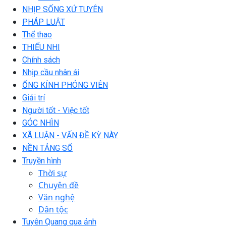
NHỊP SỐNG XỨ TUYÊN
PHÁP LUẬT
Thể thao
THIẾU NHI
Chính sách
Nhịp cầu nhân ái
ỐNG KÍNH PHÓNG VIÊN
Giải trí
Người tốt - Việc tốt
GÓC NHÌN
XÃ LUẬN - VẤN ĐỀ KỲ NÀY
NỀN TẢNG SỐ
Truyền hình
Thời sự
Chuyên đề
Văn nghệ
Dân tộc
Tuyên Quang qua ảnh