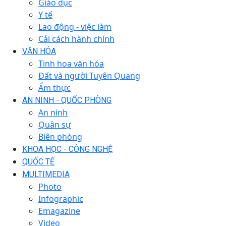
Giáo dục
Y tế
Lao động - việc làm
Cải cách hành chính
VĂN HÓA
Tinh hoa văn hóa
Đất và người Tuyên Quang
Ẩm thực
AN NINH - QUỐC PHÒNG
An ninh
Quân sự
Biên phòng
KHOA HỌC - CÔNG NGHỆ
QUỐC TẾ
MULTIMEDIA
Photo
Infographic
Emagazine
Video