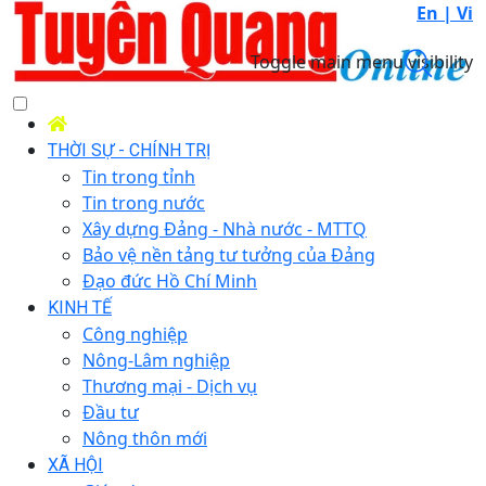
En |
Vi
Toggle main menu visibility
THỜI SỰ - CHÍNH TRỊ
Tin trong tỉnh
Tin trong nước
Xây dựng Đảng - Nhà nước - MTTQ
Bảo vệ nền tảng tư tưởng của Đảng
Đạo đức Hồ Chí Minh
KINH TẾ
Công nghiệp
Nông-Lâm nghiệp
Thương mại - Dịch vụ
Đầu tư
Nông thôn mới
XÃ HỘI