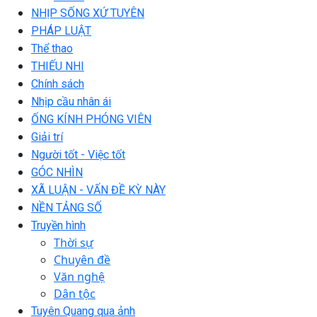
NHỊP SỐNG XỨ TUYÊN
PHÁP LUẬT
Thể thao
THIẾU NHI
Chính sách
Nhịp cầu nhân ái
ỐNG KÍNH PHÓNG VIÊN
Giải trí
Người tốt - Việc tốt
GÓC NHÌN
XÃ LUẬN - VẤN ĐỀ KỲ NÀY
NỀN TẢNG SỐ
Truyền hình
Thời sự
Chuyên đề
Văn nghệ
Dân tộc
Tuyên Quang qua ảnh