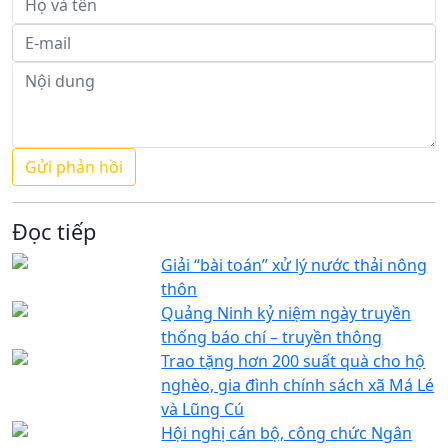
Đọc tiếp
Giải “bài toán” xử lý nước thải nông
thôn
Quảng Ninh kỷ niệm ngày truyền
thống báo chí – truyền thông
Trao tặng hơn 200 suất quà cho hộ
nghèo, gia đình chính sách xã Má Lé
và Lũng Cú
Hội nghị cán bộ, công chức Ngân