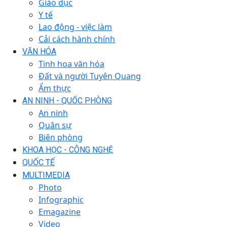
Giáo dục
Y tế
Lao động - việc làm
Cải cách hành chính
VĂN HÓA
Tinh hoa văn hóa
Đất và người Tuyên Quang
Ẩm thực
AN NINH - QUỐC PHÒNG
An ninh
Quân sự
Biên phòng
KHOA HỌC - CÔNG NGHỆ
QUỐC TẾ
MULTIMEDIA
Photo
Infographic
Emagazine
Video