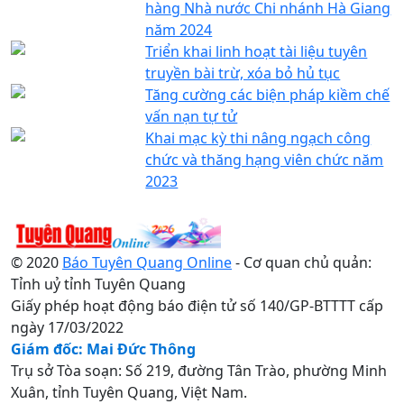
hàng Nhà nước Chi nhánh Hà Giang
năm 2024
Triển khai linh hoạt tài liệu tuyên
truyền bài trừ, xóa bỏ hủ tục
Tăng cường các biện pháp kiềm chế
vấn nạn tự tử
Khai mạc kỳ thi nâng ngạch công
chức và thăng hạng viên chức năm
2023
© 2020
Báo Tuyên Quang Online
- Cơ quan chủ quản:
Tỉnh uỷ tỉnh Tuyên Quang
Giấy phép hoạt động báo điện tử số 140/GP-BTTTT cấp
ngày 17/03/2022
Giám đốc: Mai Đức Thông
Trụ sở Tòa soạn: Số 219, đường Tân Trào, phường Minh
Xuân, tỉnh Tuyên Quang, Việt Nam.