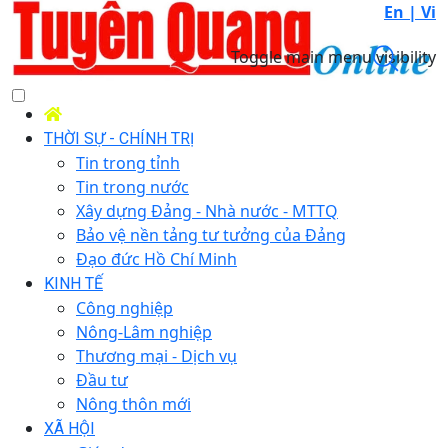
En |
Vi
Toggle main menu visibility
THỜI SỰ - CHÍNH TRỊ
Tin trong tỉnh
Tin trong nước
Xây dựng Đảng - Nhà nước - MTTQ
Bảo vệ nền tảng tư tưởng của Đảng
Đạo đức Hồ Chí Minh
KINH TẾ
Công nghiệp
Nông-Lâm nghiệp
Thương mại - Dịch vụ
Đầu tư
Nông thôn mới
XÃ HỘI