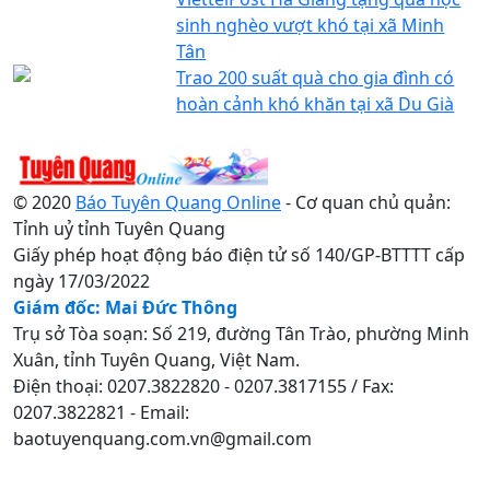
sinh nghèo vượt khó tại xã Minh
Tân
Trao 200 suất quà cho gia đình có
hoàn cảnh khó khăn tại xã Du Già
© 2020
Báo Tuyên Quang Online
- Cơ quan chủ quản:
Tỉnh uỷ tỉnh Tuyên Quang
Giấy phép hoạt động báo điện tử số 140/GP-BTTTT cấp
ngày 17/03/2022
Giám đốc: Mai Đức Thông
Trụ sở Tòa soạn: Số 219, đường Tân Trào, phường Minh
Xuân, tỉnh Tuyên Quang, Việt Nam.
Điện thoại: 0207.3822820 - 0207.3817155 / Fax:
0207.3822821 - Email:
baotuyenquang.com.vn@gmail.com