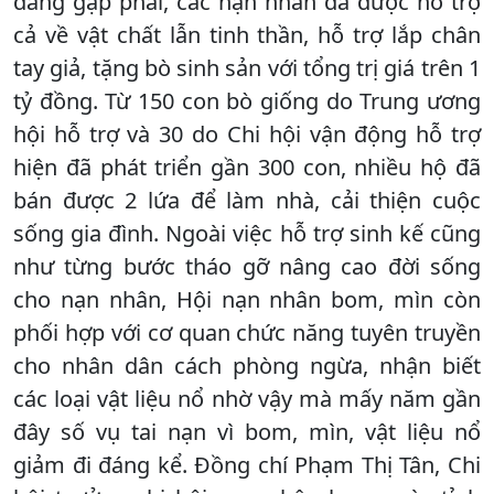
đang gặp phải, các nạn nhân đã được hỗ trợ
cả về vật chất lẫn tinh thần, hỗ trợ lắp chân
tay giả, tặng bò sinh sản với tổng trị giá trên 1
tỷ đồng. Từ 150 con bò giống do Trung ương
hội hỗ trợ và 30 do Chi hội vận động hỗ trợ
hiện đã phát triển gần 300 con, nhiều hộ đã
bán được 2 lứa để làm nhà, cải thiện cuộc
sống gia đình. Ngoài việc hỗ trợ sinh kế cũng
như từng bước tháo gỡ nâng cao đời sống
cho nạn nhân, Hội nạn nhân bom, mìn còn
phối hợp với cơ quan chức năng tuyên truyền
cho nhân dân cách phòng ngừa, nhận biết
các loại vật liệu nổ nhờ vậy mà mấy năm gần
đây số vụ tai nạn vì bom, mìn, vật liệu nổ
giảm đi đáng kể. Đồng chí Phạm Thị Tân, Chi