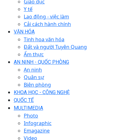
Giáo dục
Y tế
Lao động - việc làm
Cải cách hành chính
VĂN HÓA
Tinh hoa văn hóa
Đất và người Tuyên Quang
Ẩm thực
AN NINH - QUỐC PHÒNG
An ninh
Quân sự
Biên phòng
KHOA HỌC - CÔNG NGHỆ
QUỐC TẾ
MULTIMEDIA
Photo
Infographic
Emagazine
Video