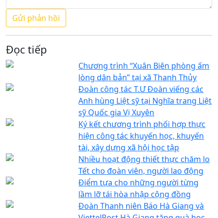
Đọc tiếp
Chương trình “Xuân Biên phòng ấm
lòng dân bản” tại xã Thanh Thủy
Đoàn công tác T.Ư Đoàn viếng các
Anh hùng Liệt sỹ tại Nghĩa trang Liệt
sỹ Quốc gia Vị Xuyên
Ký kết chương trình phối hợp thực
hiện công tác khuyến học, khuyến
tài, xây dựng xã hội học tập
Nhiều hoạt động thiết thực chăm lo
Tết cho đoàn viên, người lao động
Điểm tựa cho những người từng
lầm lỡ tái hòa nhập cộng đồng
Đoàn Thanh niên Báo Hà Giang và
ViettelPost Hà Giang tặng quà học