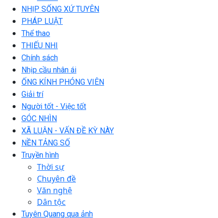
NHỊP SỐNG XỨ TUYÊN
PHÁP LUẬT
Thể thao
THIẾU NHI
Chính sách
Nhịp cầu nhân ái
ỐNG KÍNH PHÓNG VIÊN
Giải trí
Người tốt - Việc tốt
GÓC NHÌN
XÃ LUẬN - VẤN ĐỀ KỲ NÀY
NỀN TẢNG SỐ
Truyền hình
Thời sự
Chuyên đề
Văn nghệ
Dân tộc
Tuyên Quang qua ảnh