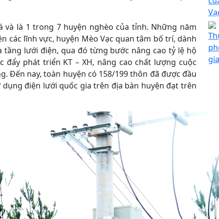
củ
Vạ
đá và là 1 trong 7 huyện nghèo của tỉnh. Những năm
Th
rên các lĩnh vực, huyện Mèo Vạc quan tâm bố trí, dành
ph
 tầng lưới điện, qua đó từng bước nâng cao tỷ lệ hộ
gi
c đẩy phát triển KT – XH, nâng cao chất lượng cuộc
g. Đến nay, toàn huyện có 158/199 thôn đã được đầu
ử dụng điện lưới quốc gia trên địa bàn huyện đạt trên