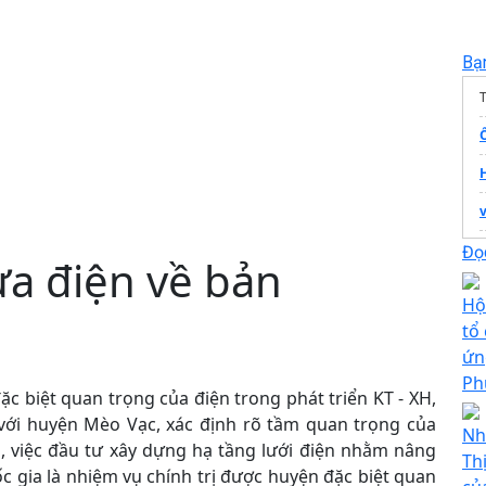
Bạ
T
Ố
Đọc
ưa điện về bản
Hộ
tổ
ứn
Ph
ặc biệt quan trọng của điện trong phát triển KT - XH,
với huyện Mèo Vạc, xác định rõ tầm quan trọng của
Nh
ển, việc đầu tư xây dựng hạ tầng lưới điện nhằm nâng
Th
c gia là nhiệm vụ chính trị được huyện đặc biệt quan