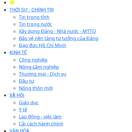
THỜI SỰ - CHÍNH TRỊ
Tin trong tỉnh
Tin trong nước
Xây dựng Đảng - Nhà nước - MTTQ
Bảo vệ nền tảng tư tưởng của Đảng
Đạo đức Hồ Chí Minh
KINH TẾ
Công nghiệp
Nông-Lâm nghiệp
Thương mại - Dịch vụ
Đầu tư
Nông thôn mới
XÃ HỘI
Giáo dục
Y tế
Lao động - việc làm
Cải cách hành chính
VĂN HÓA