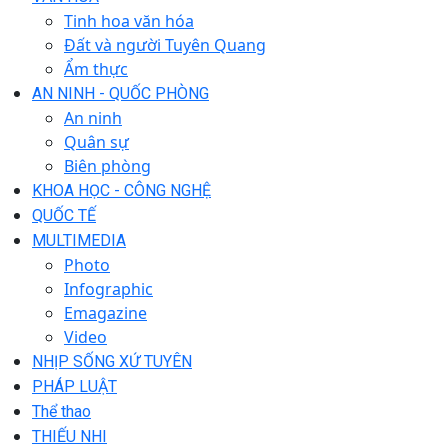
Tinh hoa văn hóa
Đất và người Tuyên Quang
Ẩm thực
AN NINH - QUỐC PHÒNG
An ninh
Quân sự
Biên phòng
KHOA HỌC - CÔNG NGHỆ
QUỐC TẾ
MULTIMEDIA
Photo
Infographic
Emagazine
Video
NHỊP SỐNG XỨ TUYÊN
PHÁP LUẬT
Thể thao
THIẾU NHI