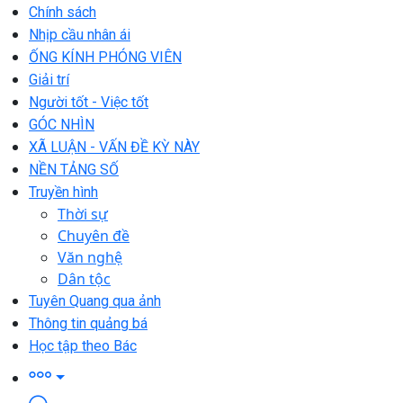
Chính sách
Nhịp cầu nhân ái
ỐNG KÍNH PHÓNG VIÊN
Giải trí
Người tốt - Việc tốt
GÓC NHÌN
XÃ LUẬN - VẤN ĐỀ KỲ NÀY
NỀN TẢNG SỐ
Truyền hình
Thời sự
Chuyên đề
Văn nghệ
Dân tộc
Tuyên Quang qua ảnh
Thông tin quảng bá
Học tập theo Bác