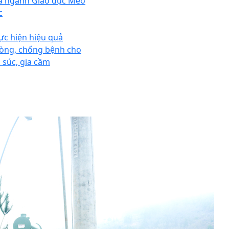
a ngành Giáo dục Mèo
c
ực hiện hiệu quả
òng, chống bệnh cho
a súc, gia cầm