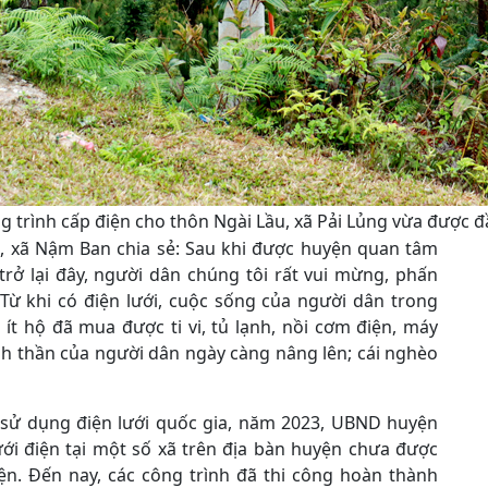
g trình cấp điện cho thôn Ngài Lầu, xã Pải Lủng vừa được đ
m, xã Nậm Ban chia sẻ: Sau khi được huyện quan tâm
trở lại đây, người dân chúng tôi rất vui mừng, phấn
 Từ khi có điện lưới, cuộc sống của người dân trong
ít hộ đã mua được ti vi, tủ lạnh, nồi cơm điện, máy
inh thần của người dân ngày càng nâng lên; cái nghèo
 sử dụng điện lưới quốc gia, năm 2023, UBND huyện
ưới điện tại một số xã trên địa bàn huyện chưa được
ện. Đến nay, các công trình đã thi công hoàn thành