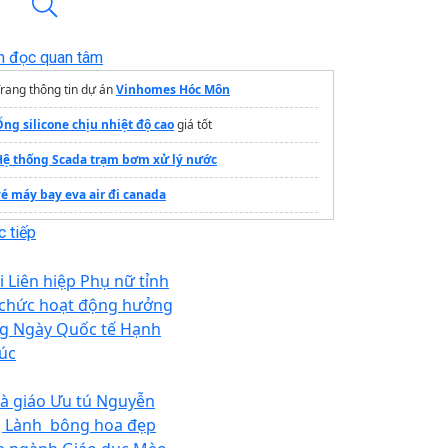
n đọc quan tâm
rang thông tin dự án
Vinhomes Hóc Môn
ng silicone chịu nhiệt độ cao
giá tốt
Hệ thống Scada trạm bơm xử lý nước
vé máy bay eva air đi canada
Bảng giá
thang máng cáp điện
2025
 tiếp
i Liên hiệp Phụ nữ tỉnh
 chức hoạt động hưởng
g Ngày Quốc tế Hạnh
úc
à giáo Ưu tú Nguyễn
ị Lành bông hoa đẹp