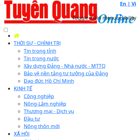
En |
Vi
Toggle main menu visibility
THỜI SỰ - CHÍNH TRỊ
Tin trong tỉnh
Tin trong nước
Xây dựng Đảng - Nhà nước - MTTQ
Bảo vệ nền tảng tư tưởng của Đảng
Đạo đức Hồ Chí Minh
KINH TẾ
Công nghiệp
Nông-Lâm nghiệp
Thương mại - Dịch vụ
Đầu tư
Nông thôn mới
XÃ HỘI