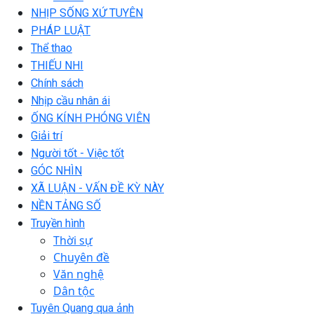
NHỊP SỐNG XỨ TUYÊN
PHÁP LUẬT
Thể thao
THIẾU NHI
Chính sách
Nhịp cầu nhân ái
ỐNG KÍNH PHÓNG VIÊN
Giải trí
Người tốt - Việc tốt
GÓC NHÌN
XÃ LUẬN - VẤN ĐỀ KỲ NÀY
NỀN TẢNG SỐ
Truyền hình
Thời sự
Chuyên đề
Văn nghệ
Dân tộc
Tuyên Quang qua ảnh