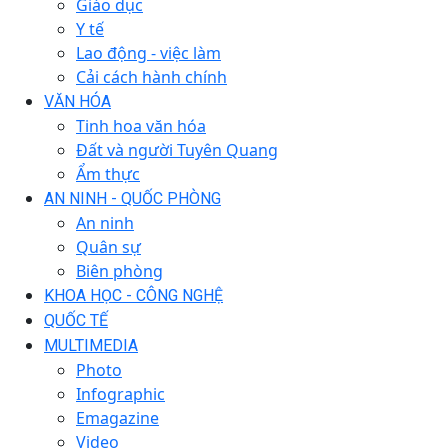
Giáo dục
Y tế
Lao động - việc làm
Cải cách hành chính
VĂN HÓA
Tinh hoa văn hóa
Đất và người Tuyên Quang
Ẩm thực
AN NINH - QUỐC PHÒNG
An ninh
Quân sự
Biên phòng
KHOA HỌC - CÔNG NGHỆ
QUỐC TẾ
MULTIMEDIA
Photo
Infographic
Emagazine
Video