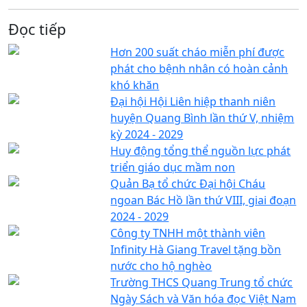
Đọc tiếp
Hơn 200 suất cháo miễn phí được
phát cho bệnh nhân có hoàn cảnh
khó khăn
Đại hội Hội Liên hiệp thanh niên
huyện Quang Bình lần thứ V, nhiệm
kỳ 2024 - 2029
Huy động tổng thể nguồn lực phát
triển giáo dục mầm non
Quản Bạ tổ chức Đại hội Cháu
ngoan Bác Hồ lần thứ VIII, giai đoạn
2024 - 2029
Công ty TNHH một thành viên
Infinity Hà Giang Travel tặng bồn
nước cho hộ nghèo
Trường THCS Quang Trung tổ chức
Ngày Sách và Văn hóa đọc Việt Nam