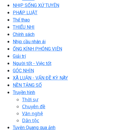
NHỊP SỐNG XỨ TUYÊN
PHÁP LUẬT
Thể thao
THIẾU NHI
Chính sách
Nhịp cầu nhân ái
ỐNG KÍNH PHÓNG VIÊN
Giải trí
Người tốt - Việc tốt
GÓC NHÌN
XÃ LUẬN - VẤN ĐỀ KỲ NÀY
NỀN TẢNG SỐ
Truyền hình
Thời sự
Chuyên đề
Văn nghệ
Dân tộc
Tuyên Quang qua ảnh