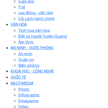
Giáo dục
Y tế
Lao động - việc làm
Cải cách hành chính
VĂN HÓA
Tinh hoa văn hóa
Đất và người Tuyên Quang
Ẩm thực
AN NINH - QUỐC PHÒNG
An ninh
Quân sự
Biên phòng
KHOA HỌC - CÔNG NGHỆ
QUỐC TẾ
MULTIMEDIA
Photo
Infographic
Emagazine
Video