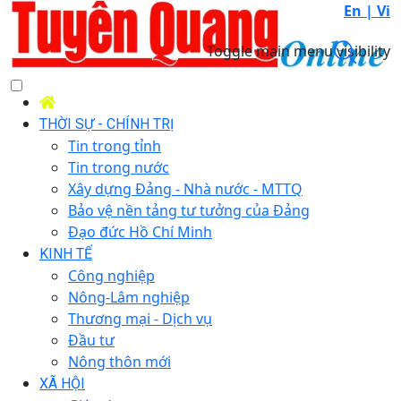
En |
Vi
Toggle main menu visibility
THỜI SỰ - CHÍNH TRỊ
Tin trong tỉnh
Tin trong nước
Xây dựng Đảng - Nhà nước - MTTQ
Bảo vệ nền tảng tư tưởng của Đảng
Đạo đức Hồ Chí Minh
KINH TẾ
Công nghiệp
Nông-Lâm nghiệp
Thương mại - Dịch vụ
Đầu tư
Nông thôn mới
XÃ HỘI