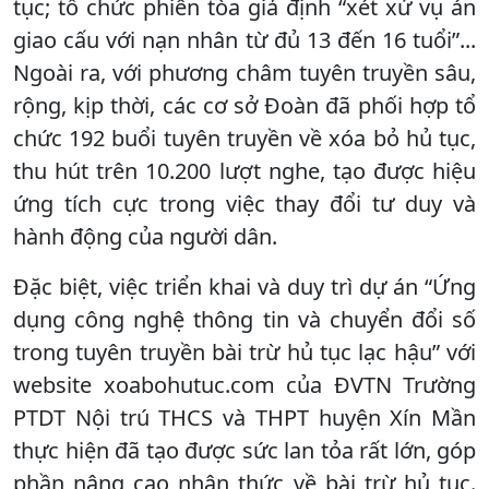
tục; tổ chức phiên tòa giả định “xét xử vụ án
giao cấu với nạn nhân từ đủ 13 đến 16 tuổi”...
Ngoài ra, với phương châm tuyên truyền sâu,
rộng, kịp thời, các cơ sở Đoàn đã phối hợp tổ
chức 192 buổi tuyên truyền về xóa bỏ hủ tục,
thu hút trên 10.200 lượt nghe, tạo được hiệu
ứng tích cực trong việc thay đổi tư duy và
hành động của người dân.
Đặc biệt, việc triển khai và duy trì dự án “Ứng
dụng công nghệ thông tin và chuyển đổi số
trong tuyên truyền bài trừ hủ tục lạc hậu” với
website xoabohutuc.com của ĐVTN Trường
PTDT Nội trú THCS và THPT huyện Xín Mần
thực hiện đã tạo được sức lan tỏa rất lớn, góp
phần nâng cao nhận thức về bài trừ hủ tục.