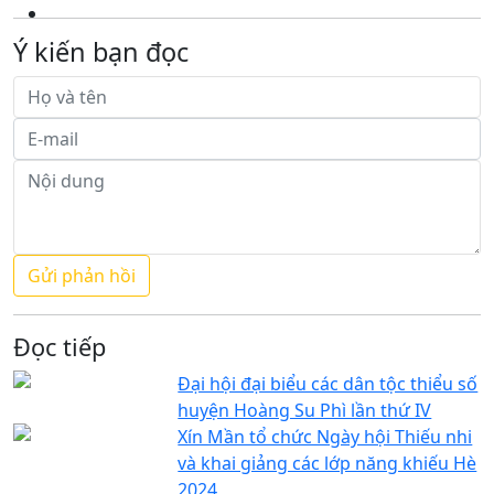
Ý kiến bạn đọc
Đọc tiếp
Đại hội đại biểu các dân tộc thiểu số
huyện Hoàng Su Phì lần thứ IV
Xín Mần tổ chức Ngày hội Thiếu nhi
và khai giảng các lớp năng khiếu Hè
2024