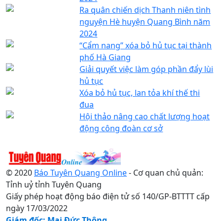
Ra quân chiến dịch Thanh niên tình
nguyện Hè huyện Quang Bình năm
2024
“Cẩm nang” xóa bỏ hủ tục tại thành
phố Hà Giang
Giải quyết việc làm góp phần đẩy lùi
hủ tục
Xóa bỏ hủ tục, lan tỏa khí thế thi
đua
Hội thảo nâng cao chất lượng hoạt
động công đoàn cơ sở
© 2020
Báo Tuyên Quang Online
- Cơ quan chủ quản:
Tỉnh uỷ tỉnh Tuyên Quang
Giấy phép hoạt động báo điện tử số 140/GP-BTTTT cấp
ngày 17/03/2022
Giám đốc: Mai Đức Thông