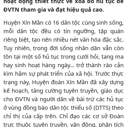
hoạt động thiết thực về xóa bỏ hủ tục để
ĐVTN tham gia và đạt hiệu quả cao.
Huyện Xín Mần có 16 dân tộc cùng sinh sống,
mỗi dân tộc đều có tín ngưỡng, tập quán
riêng biệt, tạo nên nhiều nét văn hóa đặc sắc.
Tuy nhiên, trong đời sống nhân dân vẫn còn
tồn tại một số hủ tục trong cưới hỏi, tang ma
hay sinh hoạt hàng ngày... trở thành rào cản
kìm hãm sự phát triển của xã hội. Trước thực
trạng này, Huyện đoàn Xín Mần đã xây dựng
kế hoạch, tăng cường tuyên truyền, giáo dục
cho ĐVTN và người dân về bài trừ các hủ tục
ở vùng đồng bào dân tộc thiểu số (DTTS) theo
chỉ thị của cấp trên. Chỉ đạo các cơ sở Đoàn
trực thuộc tuyên truyền, vận động, phân tích