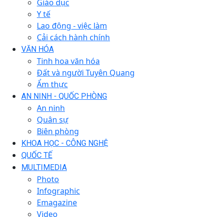
Giáo dục
Y tế
Lao động - việc làm
Cải cách hành chính
VĂN HÓA
Tinh hoa văn hóa
Đất và người Tuyên Quang
Ẩm thực
AN NINH - QUỐC PHÒNG
An ninh
Quân sự
Biên phòng
KHOA HỌC - CÔNG NGHỆ
QUỐC TẾ
MULTIMEDIA
Photo
Infographic
Emagazine
Video