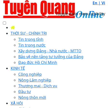
En |
Vi
Toggle main menu visibility
THỜI SỰ - CHÍNH TRỊ
Tin trong tỉnh
Tin trong nước
Xây dựng Đảng - Nhà nước - MTTQ
Bảo vệ nền tảng tư tưởng của Đảng
Đạo đức Hồ Chí Minh
KINH TẾ
Công nghiệp
Nông-Lâm nghiệp
Thương mại - Dịch vụ
Đầu tư
Nông thôn mới
XÃ HỘI