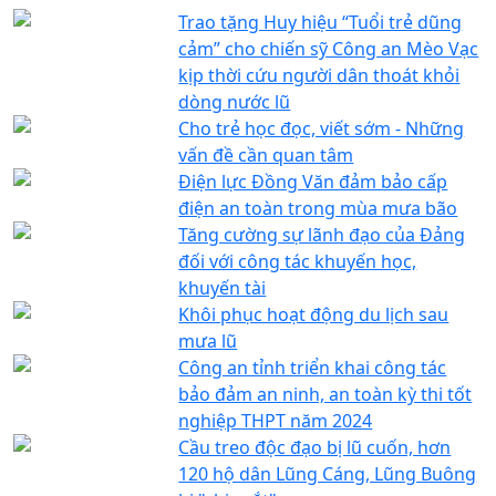
Trao tặng Huy hiệu “Tuổi trẻ dũng
cảm” cho chiến sỹ Công an Mèo Vạc
kịp thời cứu người dân thoát khỏi
dòng nước lũ
Cho trẻ học đọc, viết sớm - Những
vấn đề cần quan tâm
Điện lực Đồng Văn đảm bảo cấp
điện an toàn trong mùa mưa bão
Tăng cường sự lãnh đạo của Đảng
đối với công tác khuyến học,
khuyến tài
Khôi phục hoạt động du lịch sau
mưa lũ
Công an tỉnh triển khai công tác
bảo đảm an ninh, an toàn kỳ thi tốt
nghiệp THPT năm 2024
Cầu treo độc đạo bị lũ cuốn, hơn
120 hộ dân Lũng Cáng, Lũng Buông