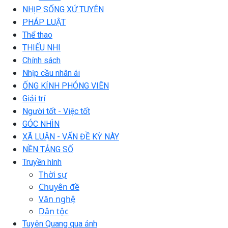
NHỊP SỐNG XỨ TUYÊN
PHÁP LUẬT
Thể thao
THIẾU NHI
Chính sách
Nhịp cầu nhân ái
ỐNG KÍNH PHÓNG VIÊN
Giải trí
Người tốt - Việc tốt
GÓC NHÌN
XÃ LUẬN - VẤN ĐỀ KỲ NÀY
NỀN TẢNG SỐ
Truyền hình
Thời sự
Chuyên đề
Văn nghệ
Dân tộc
Tuyên Quang qua ảnh