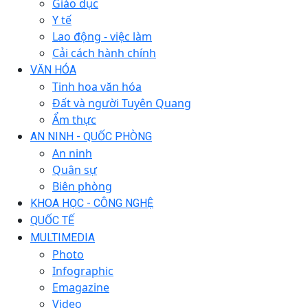
Giáo dục
Y tế
Lao động - việc làm
Cải cách hành chính
VĂN HÓA
Tinh hoa văn hóa
Đất và người Tuyên Quang
Ẩm thực
AN NINH - QUỐC PHÒNG
An ninh
Quân sự
Biên phòng
KHOA HỌC - CÔNG NGHỆ
QUỐC TẾ
MULTIMEDIA
Photo
Infographic
Emagazine
Video