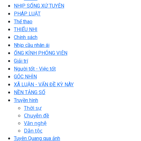
NHỊP SỐNG XỨ TUYÊN
PHÁP LUẬT
Thể thao
THIẾU NHI
Chính sách
Nhịp cầu nhân ái
ỐNG KÍNH PHÓNG VIÊN
Giải trí
Người tốt - Việc tốt
GÓC NHÌN
XÃ LUẬN - VẤN ĐỀ KỲ NÀY
NỀN TẢNG SỐ
Truyền hình
Thời sự
Chuyên đề
Văn nghệ
Dân tộc
Tuyên Quang qua ảnh