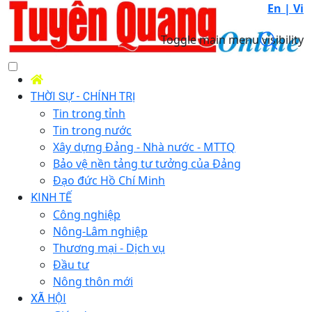
En |
Vi
Toggle main menu visibility
THỜI SỰ - CHÍNH TRỊ
Tin trong tỉnh
Tin trong nước
Xây dựng Đảng - Nhà nước - MTTQ
Bảo vệ nền tảng tư tưởng của Đảng
Đạo đức Hồ Chí Minh
KINH TẾ
Công nghiệp
Nông-Lâm nghiệp
Thương mại - Dịch vụ
Đầu tư
Nông thôn mới
XÃ HỘI