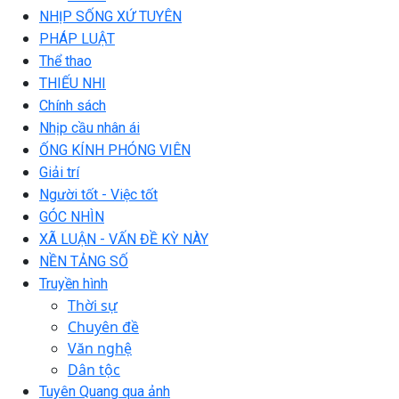
NHỊP SỐNG XỨ TUYÊN
PHÁP LUẬT
Thể thao
THIẾU NHI
Chính sách
Nhịp cầu nhân ái
ỐNG KÍNH PHÓNG VIÊN
Giải trí
Người tốt - Việc tốt
GÓC NHÌN
XÃ LUẬN - VẤN ĐỀ KỲ NÀY
NỀN TẢNG SỐ
Truyền hình
Thời sự
Chuyên đề
Văn nghệ
Dân tộc
Tuyên Quang qua ảnh