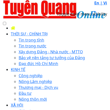
En |
Vi
Toggle main menu visibility
THỜI SỰ - CHÍNH TRỊ
Tin trong tỉnh
Tin trong nước
Xây dựng Đảng - Nhà nước - MTTQ
Bảo vệ nền tảng tư tưởng của Đảng
Đạo đức Hồ Chí Minh
KINH TẾ
Công nghiệp
Nông-Lâm nghiệp
Thương mại - Dịch vụ
Đầu tư
Nông thôn mới
XÃ HỘI