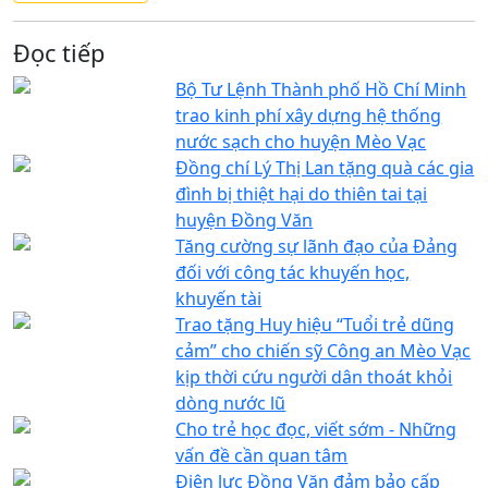
Đọc tiếp
Bộ Tư Lệnh Thành phố Hồ Chí Minh
trao kinh phí xây dựng hệ thống
nước sạch cho huyện Mèo Vạc
Đồng chí Lý Thị Lan tặng quà các gia
đình bị thiệt hại do thiên tai tại
huyện Đồng Văn
Tăng cường sự lãnh đạo của Đảng
đối với công tác khuyến học,
khuyến tài
Trao tặng Huy hiệu “Tuổi trẻ dũng
cảm” cho chiến sỹ Công an Mèo Vạc
kịp thời cứu người dân thoát khỏi
dòng nước lũ
Cho trẻ học đọc, viết sớm - Những
vấn đề cần quan tâm
Điện lực Đồng Văn đảm bảo cấp