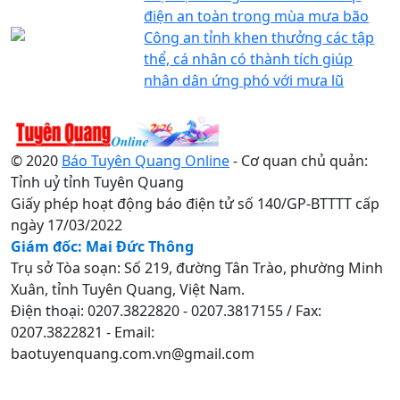
điện an toàn trong mùa mưa bão
Công an tỉnh khen thưởng các tập
thể, cá nhân có thành tích giúp
nhân dân ứng phó với mưa lũ
© 2020
Báo Tuyên Quang Online
- Cơ quan chủ quản:
Tỉnh uỷ tỉnh Tuyên Quang
Giấy phép hoạt động báo điện tử số 140/GP-BTTTT cấp
ngày 17/03/2022
Giám đốc: Mai Đức Thông
Trụ sở Tòa soạn: Số 219, đường Tân Trào, phường Minh
Xuân, tỉnh Tuyên Quang, Việt Nam.
Điện thoại: 0207.3822820 - 0207.3817155 / Fax:
0207.3822821 - Email:
baotuyenquang.com.vn@gmail.com