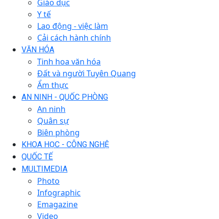
Giáo dục
Y tế
Lao động - việc làm
Cải cách hành chính
VĂN HÓA
Tinh hoa văn hóa
Đất và người Tuyên Quang
Ẩm thực
AN NINH - QUỐC PHÒNG
An ninh
Quân sự
Biên phòng
KHOA HỌC - CÔNG NGHỆ
QUỐC TẾ
MULTIMEDIA
Photo
Infographic
Emagazine
Video