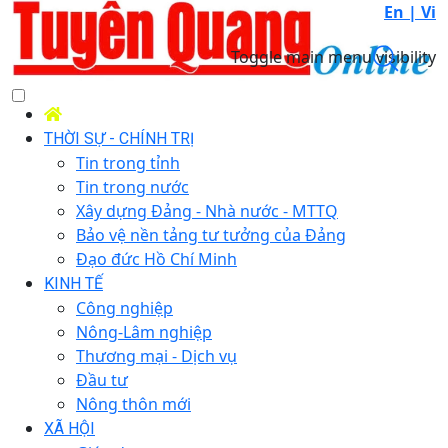
En |
Vi
Toggle main menu visibility
THỜI SỰ - CHÍNH TRỊ
Tin trong tỉnh
Tin trong nước
Xây dựng Đảng - Nhà nước - MTTQ
Bảo vệ nền tảng tư tưởng của Đảng
Đạo đức Hồ Chí Minh
KINH TẾ
Công nghiệp
Nông-Lâm nghiệp
Thương mại - Dịch vụ
Đầu tư
Nông thôn mới
XÃ HỘI