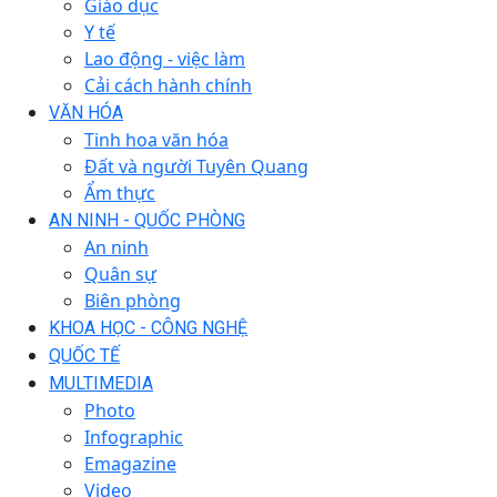
Giáo dục
Y tế
Lao động - việc làm
Cải cách hành chính
VĂN HÓA
Tinh hoa văn hóa
Đất và người Tuyên Quang
Ẩm thực
AN NINH - QUỐC PHÒNG
An ninh
Quân sự
Biên phòng
KHOA HỌC - CÔNG NGHỆ
QUỐC TẾ
MULTIMEDIA
Photo
Infographic
Emagazine
Video