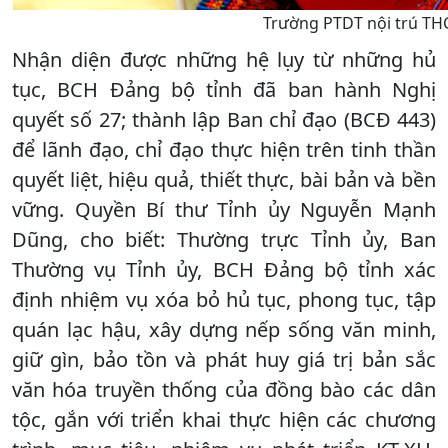
Trường PTDT nội trú THC
Nhận diện được những hệ lụy từ những hủ
tục, BCH Đảng bộ tỉnh đã ban hành Nghị
quyết số 27; thành lập Ban chỉ đạo (BCĐ 443)
để lãnh đạo, chỉ đạo thực hiện trên tinh thần
quyết liệt, hiệu quả, thiết thực, bài bản và bền
vững. Quyền Bí thư Tỉnh ủy Nguyễn Mạnh
Dũng, cho biết: Thường trực Tỉnh ủy, Ban
Thường vụ Tỉnh ủy, BCH Đảng bộ tỉnh xác
định nhiệm vụ xóa bỏ hủ tục, phong tục, tập
quán lạc hậu, xây dựng nếp sống văn minh,
giữ gìn, bảo tồn và phát huy giá trị bản sắc
văn hóa truyền thống của đồng bào các dân
tộc, gắn với triển khai thực hiện các chương