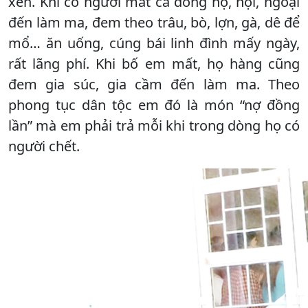
xen. Khi có người mất cả dòng họ, nội, ngoại
đến làm ma, đem theo trâu, bò, lợn, gà, dê để
mổ… ăn uống, cúng bái linh đình mấy ngày,
rất lãng phí. Khi bố em mất, họ hàng cũng
đem gia súc, gia cầm đến làm ma. Theo
phong tục dân tộc em đó là món “nợ đồng
lần” mà em phải trả mỗi khi trong dòng họ có
người chết.