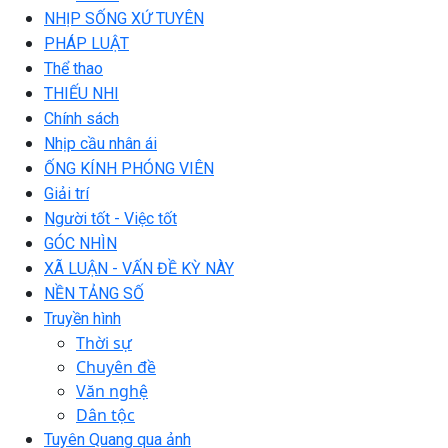
NHỊP SỐNG XỨ TUYÊN
PHÁP LUẬT
Thể thao
THIẾU NHI
Chính sách
Nhịp cầu nhân ái
ỐNG KÍNH PHÓNG VIÊN
Giải trí
Người tốt - Việc tốt
GÓC NHÌN
XÃ LUẬN - VẤN ĐỀ KỲ NÀY
NỀN TẢNG SỐ
Truyền hình
Thời sự
Chuyên đề
Văn nghệ
Dân tộc
Tuyên Quang qua ảnh