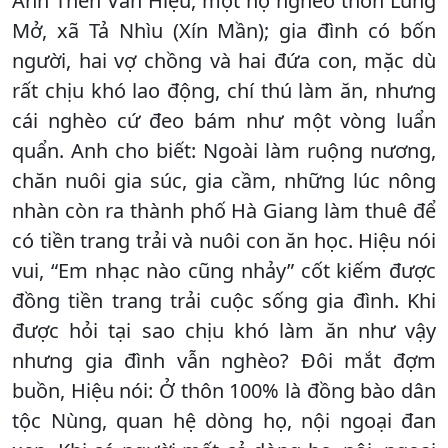
Anh Thèn Văn Hiệu, một hộ nghèo thôn Lủng
Mở, xã Tả Nhìu (Xín Mần); gia đình có bốn
người, hai vợ chồng và hai đứa con, mặc dù
rất chịu khó lao động, chí thú làm ăn, nhưng
cái nghèo cứ đeo bám như một vòng luẩn
quẩn. Anh cho biết: Ngoài làm ruộng nương,
chăn nuôi gia súc, gia cầm, những lúc nông
nhàn còn ra thành phố Hà Giang làm thuê để
có tiền trang trải và nuôi con ăn học. Hiệu nói
vui, “Em nhạc nào cũng nhảy” cốt kiếm được
đồng tiền trang trải cuộc sống gia đình. Khi
được hỏi tại sao chịu khó làm ăn như vậy
nhưng gia đình vẫn nghèo? Đôi mắt đợm
buồn, Hiệu nói: Ở thôn 100% là đồng bào dân
tộc Nùng, quan hệ dòng họ, nội ngoại đan