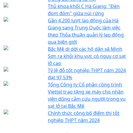
Thủ khoa khối C Hà Giang: "Đèn
đom đóm" giữa núi rừng
Gần 4.200 lượt lao động của Hà
Giang sang Trung Quốc làm việc
theo Thỏa thuận quản lý lao động
qua biên giới
Bắc Mê di dời các hộ dân xã Minh
Sơn ra khỏi khu vực có nguy cơ sạt
lở cao
Tỷ lệ đỗ tốt nghiệp THPT năm 2024
đạt 97,53%
Tổng Công ty Cổ phần công trình
Viettel trao tặng xe máy cho nhân
viên dũng cảm cứu người trong vụ
sạt lở tại Bắc Mê
Chính thức công bố điểm thi tốt
nghiệp THPT năm 2024