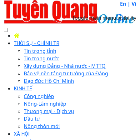
En |
Vi
Toggle main menu visibility
THỜI SỰ - CHÍNH TRỊ
Tin trong tỉnh
Tin trong nước
Xây dựng Đảng - Nhà nước - MTTQ
Bảo vệ nền tảng tư tưởng của Đảng
Đạo đức Hồ Chí Minh
KINH TẾ
Công nghiệp
Nông-Lâm nghiệp
Thương mại - Dịch vụ
Đầu tư
Nông thôn mới
XÃ HỘI