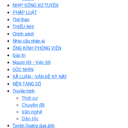
NHỊP SỐNG XỨ TUYÊN
PHÁP LUẬT
Thể thao
THIẾU NHI
Chính sách
Nhịp cầu nhân ái
ỐNG KÍNH PHÓNG VIÊN
Giải trí
Người tốt - Việc tốt
GÓC NHÌN
XÃ LUẬN - VẤN ĐỀ KỲ NÀY
NỀN TẢNG SỐ
Truyền hình
Thời sự
Chuyên đề
Văn nghệ
Dân tộc
Tuyên Quang qua ảnh