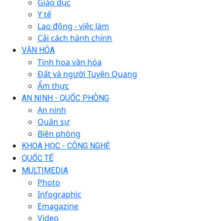
Giáo dục
Y tế
Lao động - việc làm
Cải cách hành chính
VĂN HÓA
Tinh hoa văn hóa
Đất và người Tuyên Quang
Ẩm thực
AN NINH - QUỐC PHÒNG
An ninh
Quân sự
Biên phòng
KHOA HỌC - CÔNG NGHỆ
QUỐC TẾ
MULTIMEDIA
Photo
Infographic
Emagazine
Video