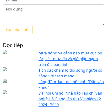
Đọc tiếp
Mưa dông và cảnh báo mưa cục bộ
lốc, sét, mưa đá và gió giật mạnh
trên địa bàn tỉnh
Tích cực chăm lo đời sống người có
công với cách mạng
Lùng Tám, lan tỏa mô hình "Dân vận
khéo"
Đại hội Chi hội Nhà báo Tạp chí Văn
nghệ Hà Giang lần thứ V, nhiệm kỳ
2024 - 2029